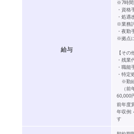
※7時
・資格手
・処遇改
※業務
・夜勤手当
※拠点
給与
【その
・残業
・職能
・特定
※勤続
（前年度
60,00
前年度
年収例:
す
契約期