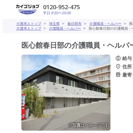
0120-952-475
平日 9:30〜20:00
介護求人トップ
>
埼玉県
>
春日部市
>
介護職員・ヘルパー
>
医
介護求人トップ
>
介護職員・ヘルパー
>
医心館春日部の介護職員・ヘ
医心館春日部の介護職員・ヘルパー(
給与
住所
最寄