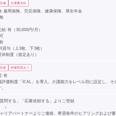
完備
交通費支給
:
雇用保険、労災保険、健康保険、厚生年金
無
給:
有（30,000円/月）
可
有
料貸与（上3枚、下3枚）
育休制度（規定あり）
支援
研修制度あり
:
有
職評価制度「ICAL」を導入。介護能力をレベル別に設定し、そ
す。
「質問する」「応募依頼する」よりご登録
↓
キャリアパートナーよりご連絡、希望条件のヒアリングおよび書