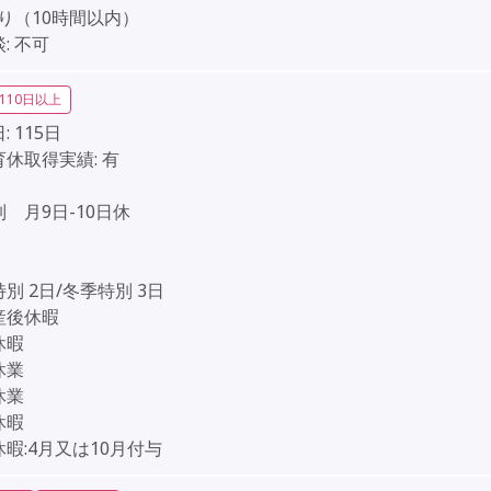
り（10時間以内）
:
不可
110日以上
:
115日
育休取得実績:
有
】
 月9日-10日休
】
別 2日/冬季特別 3日
産後休暇
休暇
休業
休業
休暇
暇:4月又は10月付与