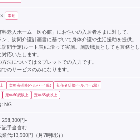
✕
常勤
有料老人ホーム「医心館」にお住いの入居者さまに対して、
ラン、訪問介護計画書に基づいて身体介護や生活援助を提供。
に訪問予定(ルート表)に沿って実施。施設職員としても兼務と
に対応いたします。
の方法についてはタブレットでの入力です。
内でのサービスのみになります。
士
実務者研修(ヘルパー1級)
初任者研修(ヘルパー2級)
定年60歳以上
定年65歳以上
:
NG
98,300円-
下記手当含む
業代:13,900円（月7時間分）