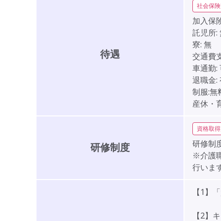
社会保険
加入保険
託児所:
寮:
無
待遇
交通費支
車通勤:
退職金:
制服:無
産休・
資格取得
研修制度
研修制度
※介護
行いま
【1】
【2】