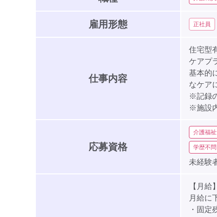
雇用形態
正社員
住宅型
ケアプ
基本的
仕事内容
なケア
※記録
※施設
介護福祉
応募資格
学歴不問
未経験者
【月給】2
月給に
・固定残