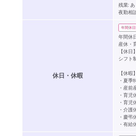
残業:
あ
夜勤相談
年間休日
年間休日
産休・
【休日
シフト制
【休暇
休日・休暇
・夏季特
・産前
・育児
・育児
・介護
・慶弔
・有給休