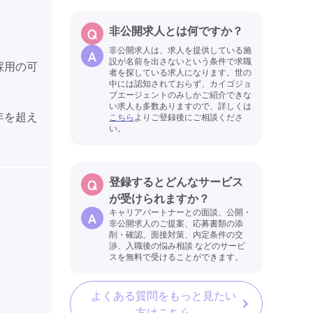
非公開求人とは何ですか？
非公開求人は、求人を提供している施
設が名前を出さないという条件で求職
採用の可
者を探している求人になります。世の
中には認知されておらず、カイゴジョ
ブエージェントのみしかご紹介できな
い求人も多数ありますので、詳しくは
年を超え
こちら
よりご登録後にご相談くださ
い。
登録するとどんなサービス
が受けられますか？
キャリアパートナーとの面談、公開・
非公開求人のご提案、応募書類の添
削・確認、面接対策、内定条件の交
渉、入職後の悩み相談 などのサービ
スを無料で受けることができます。
よくある質問をもっと見たい
方はこちら