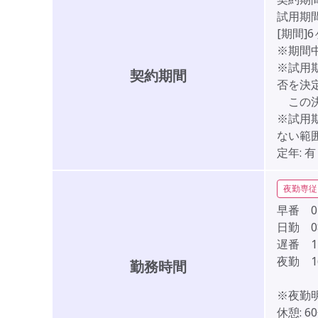
試用期間
[期間]
※期間
※試用
契約期間
否を決
この決
※試用
ない範
定年:
有
夜勤専従
早番 07:
日勤 08:
遅番 11:
夜勤 16
勤務時間
※夜勤
休憩:
6