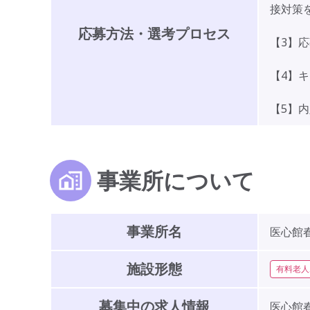
接対策
応募方法・選考プロセス
【3】
【4】
【5】
事業所について
事業所名
医心館
施設形態
有料老人
募集中の求人情報
医心館