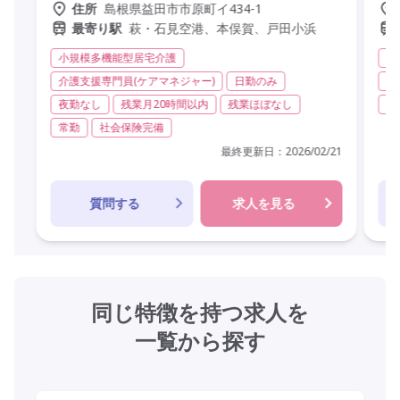
島根県益田市市原町イ434-1
住所
萩・石見空港、本俣賀、戸田小浜
最寄り駅
小規模多機能型居宅介護
居
介護支援専門員(ケアマネジャー)
日勤のみ
日
夜勤なし
残業月20時間以内
残業ほぼなし
残
常勤
社会保険完備
最終更新日：
2026/02/21
質問する
求人を見る
同じ特徴を持つ求人を
一覧から探す