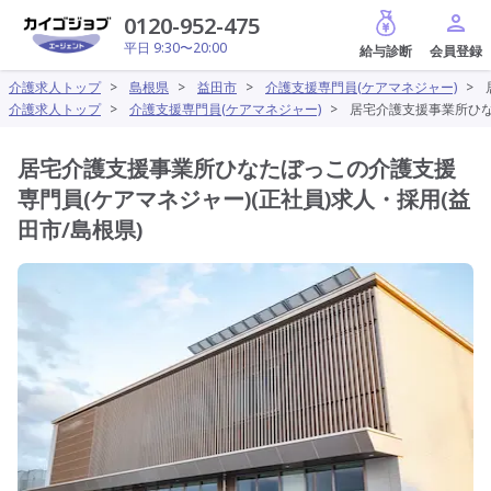
給与診断
0120-952-475
平日 9:30〜20:00
介護求人トップ
>
島根県
>
益田市
>
介護支援専門員(ケアマネジャー)
>
介護求人トップ
>
介護支援専門員(ケアマネジャー)
>
居宅介護支援事業所ひな
居宅介護支援事業所ひなたぼっこの介護支援
専門員(ケアマネジャー)(正社員)求人・採用(益
田市/島根県)