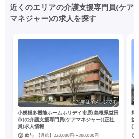
近くのエリアの介護支援専門員(ケア
マネジャー)の求人を探す
小規模多機能ホームホリデイ市原(島根県益田
輝
市)の介護支援専門員(ケアマネジャー)(正社
益
員)求人情報
(
【月給】220,000円〜300,000円
給与