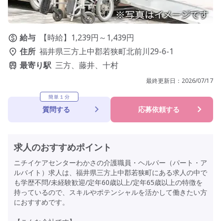
給与
【時給】1,239円～1,439円
住所
福井県三方上中郡若狭町北前川29-6-1
最寄り駅
三方、藤井、十村
最終更新日：
2026/07/17
簡単１分
質問する
応募依頼する
求人のおすすめポイント
ニチイケアセンターわかさの介護職員・ヘルパー（パート・ア
ルバイト）求人は、福井県三方上中郡若狭町にある求人の中で
も学歴不問/未経験歓迎/定年60歳以上/定年65歳以上の特徴を
持っているので、スキルやポテンシャルを活かして働きたい方
におすすめです。