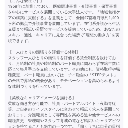
【こんな会社です】
1968年に創業しており、医療関連事業・介護事業・保育事業
を中心にサービスを展開している大手法人です。「地域包括ケ
アの構築に貢献する」を意義として、全国47都道府県約1,400
ヶ所の拠点で介護事業を展開しています。在宅系介護から生活
支援まで幅広い分野でサービスを提供しているため、あなたの
スキル・適性・キャリアに見合った場所で"理想の働き方"を実
現できます。
【一人ひとりの頑張りを評価する体制】
スタッフ一人ひとりの頑張りを評価する賃金制度を設けてお
り、月給制の社員や時給制のパート職員に関わらず在籍年数に
応じて毎月手当を支給しています。その他にも、資格取得や職
種変更、パート職員においてはニチイ独自の「STEPテスト」
の合格で昇給の機会があり、モチベーションを高められるよう
な体制づくりを行っています。
【柔軟なキャリアイメージを描ける】
柔軟な働き方が可能で、社員・パートアルバイト・夜勤専従
等、ご自身のライフスタイルに合わせて幅広く求人を展開して
おります。介護職員として専門性を高める道や他サービスへの
職種変更、管理職やスタッフ育成の道など幅広いキャリアビジ
ョンを持てることも魅力の一つです。「働くうちに自分の目指