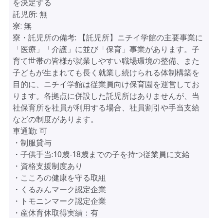
を決定する
託児所:
無
寮:
無
寮・託児所の備考:
【託児所】ニチイ学館の主要事業に
「医療」「介護」に並び「保育」事業があります。子
育て世帯の皆様が就業しやすい職場環境の整備、また
子どもが生まれても長く就業し続けられる体制構築を
目的に、ニチイ学館は従業員向け保育園を運営してお
ります。各拠点に併設した託児所はありませんが、当
社保育所を社員が利用する場合、社員割引や手当支給
などの制度があります。
車通勤:
可
・制服貸与
・子供手当:10歳‐18歳までの子を持つ従業員に支給
・資格支援制度あり
・こころの健康を守る取組
・くるみんマーク認定企業
・トモニンマーク認定企業
・産休育休取得実績：有