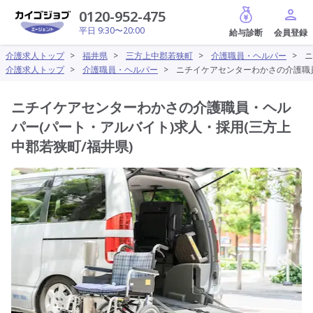
給与診断
0120-952-475
平日 9:30〜20:00
介護求人トップ
>
福井県
>
三方上中郡若狭町
>
介護職員・ヘルパー
>
ニ
介護求人トップ
>
介護職員・ヘルパー
>
ニチイケアセンターわかさの介護職員
ニチイケアセンターわかさの介護職員・ヘル
パー(パート・アルバイト)求人・採用(三方上
中郡若狭町/福井県)