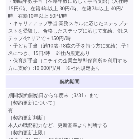
・勤続年数手当（在籍年数に応じて手当支給）:入社時
15円/時、在籍4年以上 30円/時、在籍7年以上 40円/
時、在籍10年以上 50円/時
・キャリアアップ手当:業務スキルに応じたステップテ
ストを受験し、合格したステップに応じて支給。例:ス
テップ4クリアで＋150円/時
・子ども手当（満10歳-18歳の子を持つ方に支給）:子1
名につき、15円/時 ※社内規定あり
・保育所手当（ニチイの企業主導型保育所を利用する
方に支給）:10,000円/月 ※社内規定あり
契約期間
期間:契約開始日から年度末（3/31）まで
［契約更新について］
有
［契約更新判断］
本人の職務能力など、更新基準より判断する
［契約更新上限］