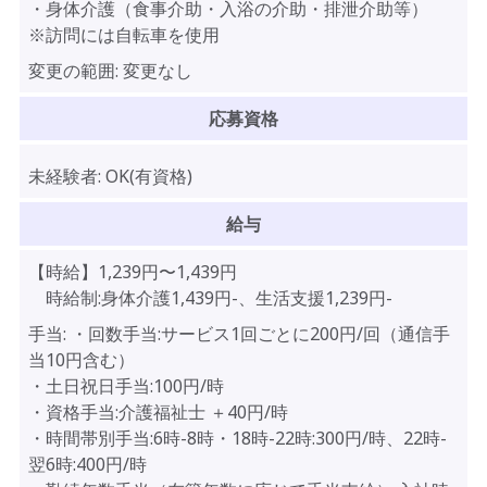
・身体介護（食事介助・入浴の介助・排泄介助等）
※訪問には自転車を使用
変更の範囲:
変更なし
応募資格
未経験者:
OK(有資格)
給与
【時給】
1,239
円〜
1,439
円
時給制:身体介護1,439円-、生活支援1,239円-
手当:
・回数手当:サービス1回ごとに200円/回（通信手
当10円含む）
・土日祝日手当:100円/時
・資格手当:介護福祉士 ＋40円/時
・時間帯別手当:6時-8時・18時-22時:300円/時、22時-
翌6時:400円/時