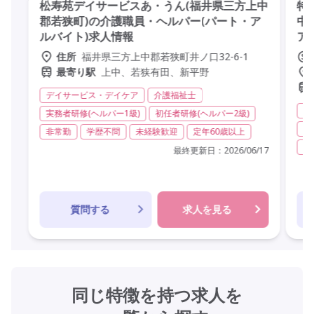
松寿苑デイサービスあ・うん(福井県三方上中
特
郡若狭町)の介護職員・ヘルパー(パート・ア
中
ルバイト)求人情報
ア
福井県三方上中郡若狭町井ノ口32-6-1
住所
上中、若狭有田、新平野
最寄り駅
デイサービス・デイケア
介護福祉士
特
実務者研修(ヘルパー1級)
初任者研修(ヘルパー2級)
実
非常勤
学歴不問
未経験歓迎
定年60歳以上
無
最終更新日：
2026/06/17
質問する
求人を見る
同じ特徴を持つ求人を