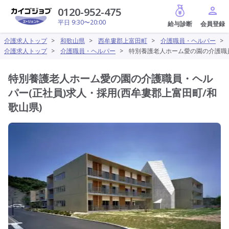
給与診断
0120-952-475
平日 9:30〜20:00
介護求人トップ
>
和歌山県
>
西牟婁郡上富田町
>
介護職員・ヘルパー
>
介護求人トップ
>
介護職員・ヘルパー
>
特別養護老人ホーム愛の園の介護職員
特別養護老人ホーム愛の園の介護職員・ヘル
パー(正社員)求人・採用(西牟婁郡上富田町/和
歌山県)