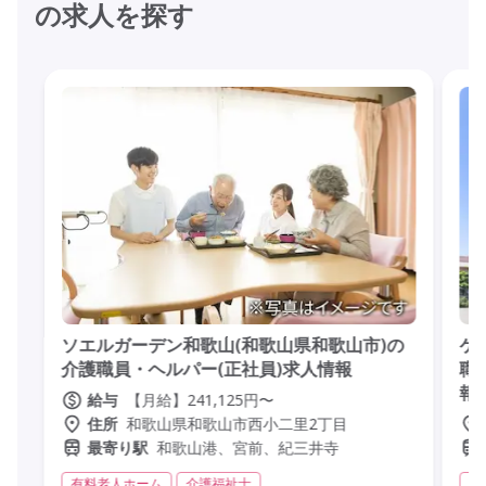
の求人を探す
ソエルガーデン和歌山(和歌山県和歌山市)の
ケ
介護職員・ヘルパー(正社員)求人情報
職
報
【月給】241,125円〜
給与
和歌山県和歌山市西小二里2丁目
住所
和歌山港、宮前、紀三井寺
最寄り駅
有料老人ホーム
介護福祉士
サ