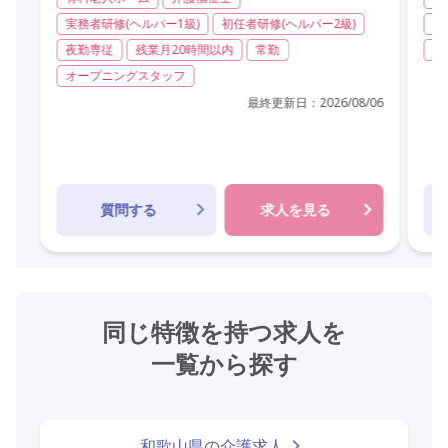
実務者研修(ヘルパー1級)
初任者研修(ヘルパー2級)
実
夜勤専従
残業月20時間以内
常勤
非
オープニングスタッフ
最終更新日：
2026/08/06
質問する
求人を見る
同じ特徴を持つ求人を
一覧から探す
和歌山県の介護求人