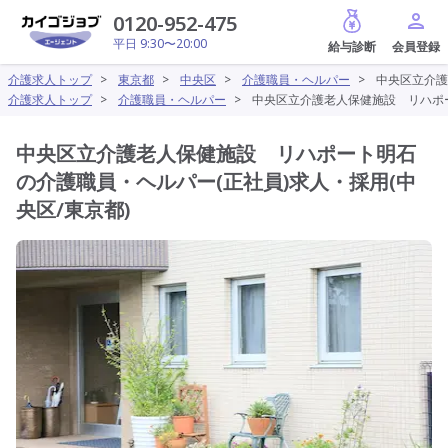
給与診断
0120-952-475
平日 9:30〜20:00
介護求人トップ
>
東京都
>
中央区
>
介護職員・ヘルパー
>
中央区立介護
介護求人トップ
>
介護職員・ヘルパー
>
中央区立介護老人保健施設 リハポー
中央区立介護老人保健施設 リハポート明石
の介護職員・ヘルパー(正社員)求人・採用(中
央区/東京都)