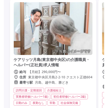
ケアリッツ月島(東京都中央区)の介護職員・
ケ
ヘルパー(正社員)求人情報
員
【月給】290,000円〜
給与
東京都中央区月島2-2-10 クエスト正徳604
住所
月島、越中島、勝どき
最寄り駅
訪問介護・定期巡回
介護福祉士
訪
実務者研修(ヘルパー1級)
初任者研修(ヘルパー2級)
実
日勤のみ
夜勤なし
常勤
社会保険完備
日