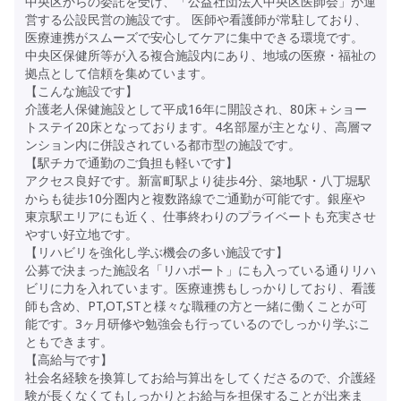
中央区からの委託を受け、「公益社団法人中央区医師会」が運
営する公設民営の施設です。 医師や看護師が常駐しており、
医療連携がスムーズで安心してケアに集中できる環境です。
中央区保健所等が入る複合施設内にあり、地域の医療・福祉の
拠点として信頼を集めています。
【こんな施設です】
介護老人保健施設として平成16年に開設され、80床＋ショー
トステイ20床となっております。4名部屋が主となり、高層マ
ンション内に併設されている都市型の施設です。
【駅チカで通勤のご負担も軽いです】
アクセス良好です。新富町駅より徒歩4分、築地駅・八丁堀駅
からも徒歩10分圏内と複数路線でご通勤が可能です。銀座や
東京駅エリアにも近く、仕事終わりのプライベートも充実させ
やすい好立地です。
【リハビリを強化し学ぶ機会の多い施設です】
公募で決まった施設名「リハポート」にも入っている通りリハ
ビリに力を入れています。医療連携もしっかりしており、看護
師も含め、PT,OT,STと様々な職種の方と一緒に働くことが可
能です。3ヶ月研修や勉強会も行っているのでしっかり学ぶこ
ともできます。
【高給与です】
社会名経験を換算してお給与算出をしてくださるので、介護経
験が長くなくてもしっかりとお給与を担保することが出来ま