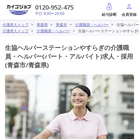
給与診断
0120-952-475
平日 9:30〜20:00
介護求人トップ
>
青森県
>
青森市
>
介護職員・ヘルパー
>
生協ヘルパー
介護求人トップ
>
介護職員・ヘルパー
>
生協ヘルパーステーションやすらぎの
生協ヘルパーステーションやすらぎの介護職
員・ヘルパー(パート・アルバイト)求人・採用
(青森市/青森県)