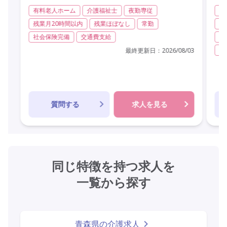
有料老人ホーム
介護福祉士
夜勤専従
グ
残業月20時間以内
残業ほぼなし
常勤
実
社会保険完備
交通費支給
無
残
最終更新日：
2026/08/03
質問する
求人を見る
同じ特徴を持つ求人を
一覧から探す
青森県の介護求人