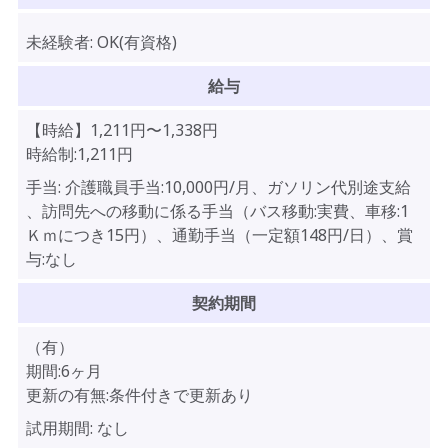
未経験者:
OK(有資格)
給与
【時給】
1,211
円〜
1,338
円
時給制:1,211円
手当:
介護職員手当:10,000円/月、ガソリン代別途支給
、訪問先への移動に係る手当（バス移動:実費、車移:1
Ｋｍにつき15円）、通勤手当（一定額148円/日）、賞
与:なし
契約期間
（有）
期間:6ヶ月
更新の有無:条件付きで更新あり
試用期間:
なし