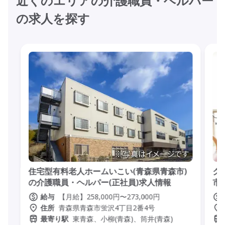
近くのエリアの介護職員・ヘルパー
の求人を探す
住宅型有料老人ホームいこい(青森県青森市)
グ
の介護職員・ヘルパー(正社員)求人情報
市
【月給】258,000円〜273,000円
給与
青森県青森市蛍沢4丁目2番4号
住所
東青森、小柳(青森)、筒井(青森)
最寄り駅