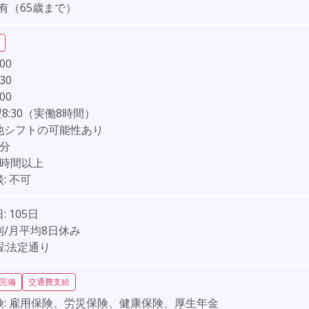
有（65歳まで）
:00
:30
:00
-翌8:30（実働8時間）
他シフトの可能性あり
0分
0時間以上
:
不可
:
105日
制/月平均8日休み
暇:法定通り
完備
交通費支給
:
雇用保険、労災保険、健康保険、厚生年金