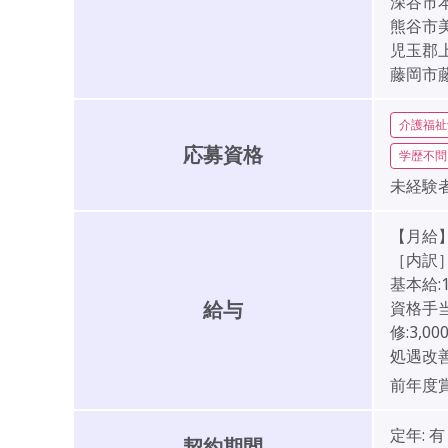
深谷市
熊谷市美
児玉郡
藤岡市
介護福祉
応募資格
学歴不問
未経験者
【月給】2
［内訳
基本給:1
給与
資格手当
修:3,00
処遇改善手
前年度
定年:
有
契約期間