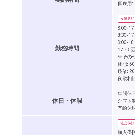
再雇用:
夜勤専従
8:00-17
8:30-17
9:00-18
勤務時間
17:30
※その
休憩:
6
残業:
2
夜勤相談
年間休日
休日・休暇
シフト
有給休
社会保険
加入保険