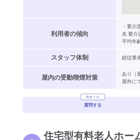
・要介護
利用者の傾向
名 要介
平均年齢:
スタッフ体制
総従業者
あり（
屋内の受動喫煙対策
屋外に
簡単１分
質問する
住宅型有料老人ホー