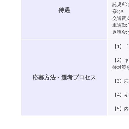
託児所:
待遇
寮:
無
交通費支
車通勤:
退職金:
【1】
【2】
接対策
応募方法・選考プロセス
【3】
【4】
【5】