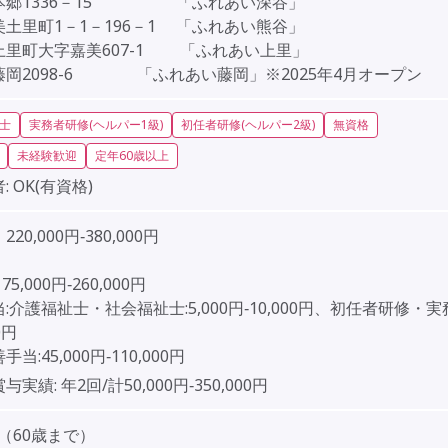
本郷1336－15 「ふれあい深谷」
土里町1－1－196－1 「ふれあい熊谷」
上里町大字嘉美607-1 「ふれあい上里」
藤岡2098-6 「ふれあい藤岡」※2025年4月オープン
士
実務者研修(ヘルパー1級)
初任者研修(ヘルパー2級)
無資格
未経験歓迎
定年60歳以上
:
OK(有資格)
20,000円‐380,000円
］
75,000円‐260,000円
:介護福祉士・社会福祉士:5,000円‐10,000円、初任者研修・
0円
当:45,000円‐110,000円
賞与実績:
年2回/計50,000円‐350,000円
（60歳まで）