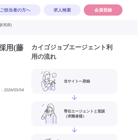
ご担当者の方へ
求人検索
会員登録
群馬県)
採用(藤
カイゴジョブエージェント利
用の流れ
当サイトへ登録
：
2026/03/04
専任エージェントと面談
（求職者様）