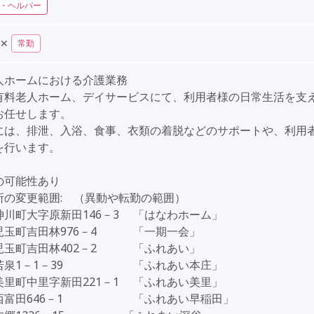
・ヘルパー
✕
常勤
人ホームにおける介護業務
有料老人ホーム、デイサービスにて、利用者様の日常生活を支
お任せします。
には、排泄、入浴、食事、衣類の着脱などのサポートや、利用
を行います。
の可能性あり
所の変更範囲: （異動や転勤の範囲）
神川町大字原新田146－3 「はなわホーム」
児玉町吉田林976－4 「一期一会」
児玉町吉田林402－2 「ふれあい」
若泉1－1－39 「ふれあい本庄」
美里町中里字新田221－1 「ふれあい美里」
西富田646－1 「ふれあい早稲田」