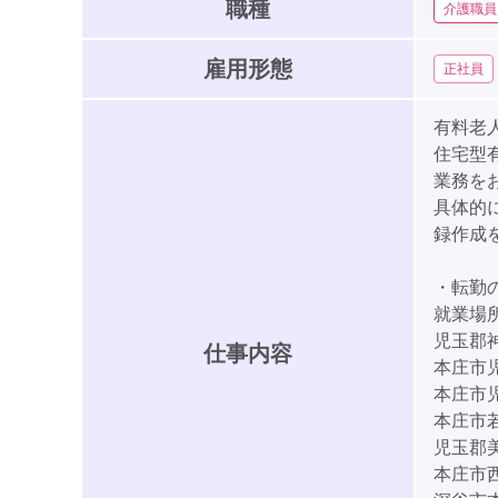
職種
介護職員
雇用形態
正社員
有料老
住宅型
業務を
具体的
録作成
・転勤
就業場
児玉郡
仕事内容
本庄市
本庄市
本庄市
児玉郡
本庄市