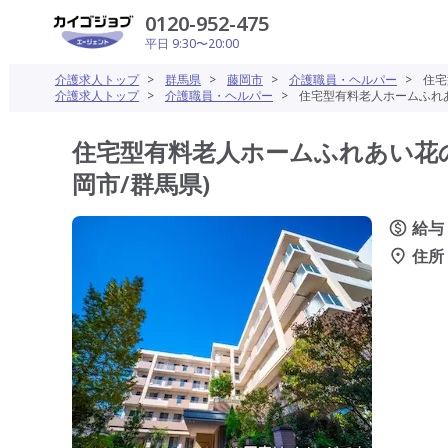
0120-952-475
平日 9:30〜20:00
介護求人トップ
>
群馬県
>
藤岡市
>
介護職員・ヘルパー
>
住宅
介護求人トップ
>
介護職員・ヘルパー
>
住宅型有料老人ホームふれあ
住宅型有料老人ホームふれあい花の
岡市/群馬県)
給与
住所