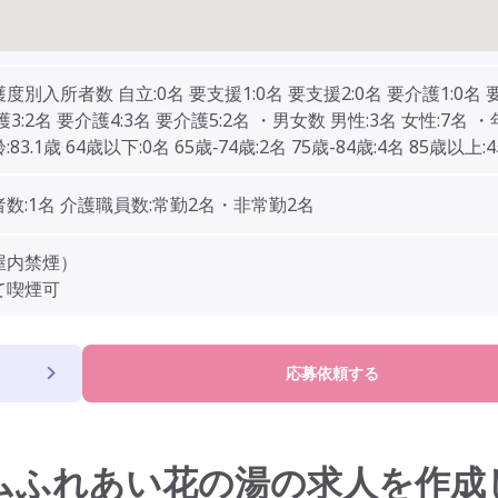
度別入所者数 自立:0名 要支援1:0名 要支援2:0名 要介護1:0名 要
護3:2名 要介護4:3名 要介護5:2名 ・男女数 男性:3名 女性:7名 
83.1歳 64歳以下:0名 65歳‐74歳:2名 75歳-84歳:4名 85歳以上:
数:1名 介護職員数:常勤2名・非常勤2名
屋内禁煙）
て喫煙可
応募依頼する
ムふれあい花の湯の求人を作成