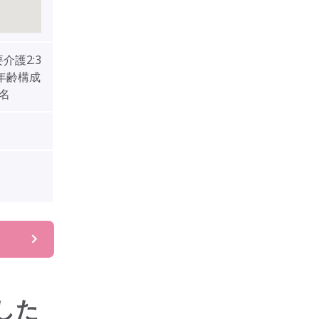
介護2:3
・年齢構成
4名
した