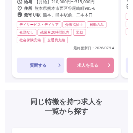
【月給】210,000円〜315,000円
給与
熊本県熊本市西区谷尾崎町985-6
住所
熊本、熊本駅前、二本木口
最寄り駅
有
実
デイサービス・デイケア
介護福祉士
日勤のみ
非
夜勤なし
残業月20時間以内
常勤
社会保険完備
交通費支給
最終更新日：
2026/07/14
質問する
求人を見る
同じ特徴を持つ求人を
一覧から探す