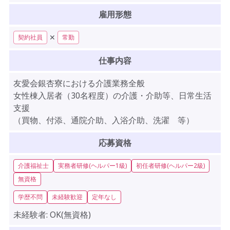
雇用形態
✕
契約社員
常勤
仕事内容
友愛会銀杏寮における介護業務全般
女性棟入居者（30名程度）の介護・介助等、日常生活
支援
（買物、付添、通院介助、入浴介助、洗濯 等）
応募資格
介護福祉士
実務者研修(ヘルパー1級)
初任者研修(ヘルパー2級)
無資格
学歴不問
未経験歓迎
定年なし
未経験者:
OK(無資格)