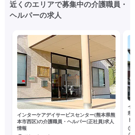
近くのエリアで募集中の介護職員・
ヘルパーの求人
イ
県
インターケアデイサービスセンター(熊本県熊
ト
本市西区)の介護職員・ヘルパー(正社員)求人
情報