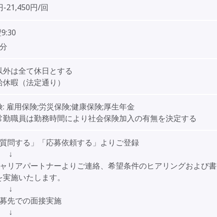
円-21,450円/回
9:30
0分
以外は全て休日とする
給休暇（法定通り）
:
雇用保険;労災保険;健康保険;厚生年金
勤職員は勤務時間により社会保険加入の有無を決定する
「質問する」「応募依頼する」よりご登録
↓
キャリアパートナーよりご連絡、希望条件のヒアリングおよび書
を実施いたします。
↓
応募先での面接実施
↓