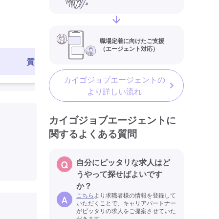
学歴不問
未経験歓迎
定年
最終更新日
職場定着に向けたご支援
（エージェント対応）
質問する
求人を見る
カイゴジョブエージェントの
より詳しい流れ
カイゴジョブエージェントに
関するよくある質問
自分にピッタリな求人はど
うやって探せばよいです
か？
こちら
より求職者様の情報を登録して
いただくことで、キャリアパートナー
がピッタリの求人をご提案させていた
だきます。