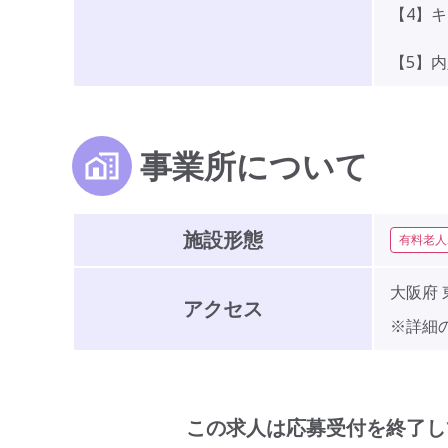
【4】
【5】
事業所について
施設形態
有料老人
大阪府 
アクセス
※詳細
この求人は応募受付を終了し