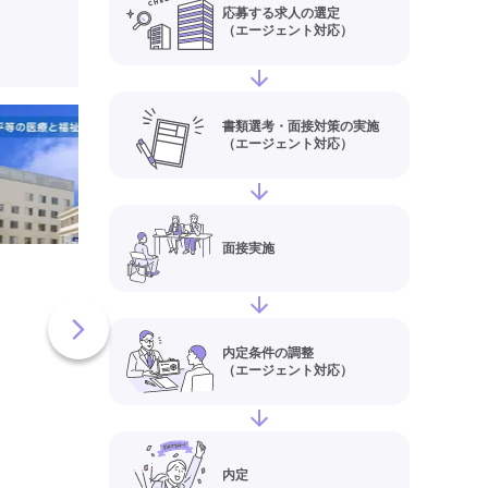
応募する求人の選定
（エージェント対応）
東大阪生協病院(大
書類選考・面接対策の実施
（エージェント対応）
阪市)の介護職員・
(パート・アルバイト
情報
給与
【時給】1,177円
面接実施
円
住所
大阪府東大阪市長
7-7
最寄り駅
長瀬、ＪＲ
内定条件の調整
徳道
（エージェント対応）
病院・クリニック・診療所
実務者研修(ヘルパー1級)
初任者研修(ヘルパー2級)
非
内定