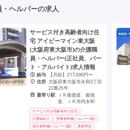
員・ヘルパーの求人
サービス付き高齢者向け住
宅 アイビーマイン東大阪
(大阪府東大阪市)の介護職
員・ヘルパー(正社員、パー
ト・アルバイト)求人情報
給与
【月給】217,000円〜
住所
大阪府東大阪市永和2丁目
22番25号
最寄り駅
ＪＲ俊徳道、俊徳
道、ＪＲ河内永和
サービス付き高齢者向け住宅
介護福祉士
実務者研修(ヘルパー1級)
初任者研修(ヘルパー2級)
夜勤専従