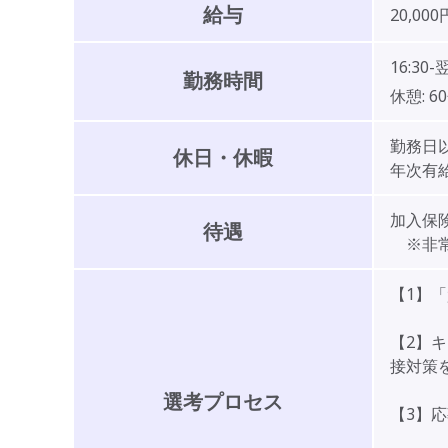
給与
20,000
16:30-翌
勤務時間
休憩:
6
勤務日
休日・休暇
年次有
加入保険
待遇
※非常
【1】
【2】
接対策
選考プロセス
【3】