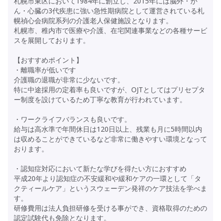
札幌市東区において1984年に創立し、2015年には脳外・が
ん・心臓の3代疾患に強い急性期病院として運営されている札
幌禎心会病院系列の介護老人保健施設となります。
札幌市、稚内市で医療や介護、在宅関連事業などの各種サービ
スを展開しております。
【おすすめポイント】
・離職率が低いです
介護職の退職が非常に少ないです。
特に中途採用の定着率も良いですが、OJTとしてはプリセプタ
ー制度を設けているため丁寧な教育が行われています。
・ワークライフバランスも良いです。
給与は高水準で年間休日は120日以上、残業も月に5時間以内
は収めることができているなど非常に働きやすい環境となって
おります。
・認知症対応において新たな学びを得たい方におすすめ
平成20年より認知症の不安緩和や緩和ケアの一環として「タ
クティールケア」というスウェーデン発祥のケア技法を学べま
す。
研修費用は法人負担研修を受ける事ができ、資格取得のための
認定試験代も免除となります。