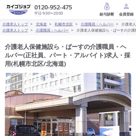
給与診断
0120-952-475
平日 9:30〜20:00
介護求人トップ
>
北海道
>
札幌市北区
>
介護職員・ヘルパー
>
介護老人
介護求人トップ
>
介護職員・ヘルパー
>
介護老人保健施設ら・ぱーすの介護職
介護老人保健施設ら・ぱーすの介護職員・ヘ
ルパー(正社員、パート・アルバイト)求人・採
用(札幌市北区/北海道)