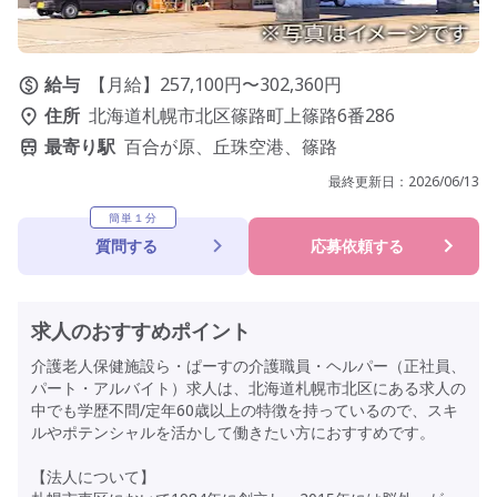
給与
【月給】257,100円〜302,360円
住所
北海道札幌市北区篠路町上篠路6番286
最寄り駅
百合が原、丘珠空港、篠路
最終更新日：
2026/06/13
簡単１分
質問する
応募依頼する
求人のおすすめポイント
介護老人保健施設ら・ぱーすの介護職員・ヘルパー（正社員、
パート・アルバイト）求人は、北海道札幌市北区にある求人の
中でも学歴不問/定年60歳以上の特徴を持っているので、スキ
ルやポテンシャルを活かして働きたい方におすすめです。
【法人について】