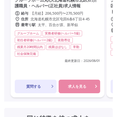
護職員・ヘルパー(正社員)求人情報
区
ト
【月給】206,500円〜270,500円
給与
北海道札幌市北区屯田6条6丁目4-45
住所
太平、百合が原、新琴似
最寄り駅
グループホーム
実務者研修(ヘルパー1級)
グ
初任者研修(ヘルパー2級)
夜勤専従
実
残業月20時間以内
残業ほぼなし
常勤
非
社会保険完備
最終更新日：
2026/08/01
質問する
求人を見る