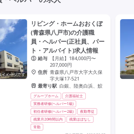
リビング・ホームおおくぼ
(青森県八戸市)の介護職
員・ヘルパー(正社員、パー
ト・アルバイト)求人情報
給与
【月給】184,000円〜
207,000円
住所
青森県八戸市大字大久保
字大塚17-521
最寄り駅
白銀、陸奥白浜、鮫
グループホーム
介護福祉士
実務者研修(ヘルパー1級)
初任者研修(ヘルパー2級)
夜勤専従
残業月20時間以内
残業ほぼなし
常勤