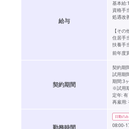
基本給:1
資格手当:
処遇改善
給与
【その
住居手当
扶養手当:
前年度
契約期
試用期間
期間:3
契約期間
※試用
定年:
有
再雇用:
日勤のみ
08:00-1
勤務時間