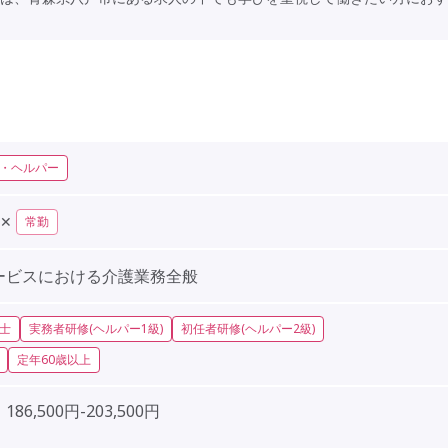
・ヘルパー
✕
常勤
ービスにおける介護業務全般
士
実務者研修(ヘルパー1級)
初任者研修(ヘルパー2級)
定年60歳以上
86,500円-203,500円
］