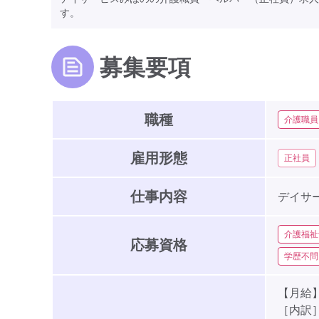
す。
募集要項
職種
介護職員
雇用形態
正社員
仕事内容
デイサ
介護福祉
応募資格
学歴不問
【月給】1
［内訳