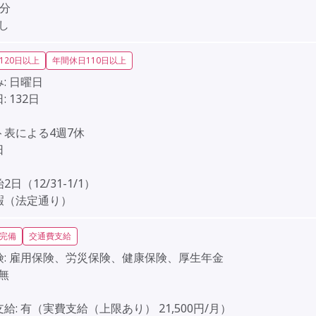
0分
し
120日以上
年間休日110日以上
:
日曜日
:
132日
】
ト表による4週7休
日
】
日（12/31-1/1）
暇（法定通り）
完備
交通費支給
:
雇用保険、労災保険、健康保険、厚生年金
無
給:
有（実費支給（上限あり） 21,500円/月）