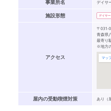
事業所名
デイサ
施設形態
デイサー
〒031-0
青森県八
最寄り
※地方
アクセス
屋内の受動喫煙対策
あり（