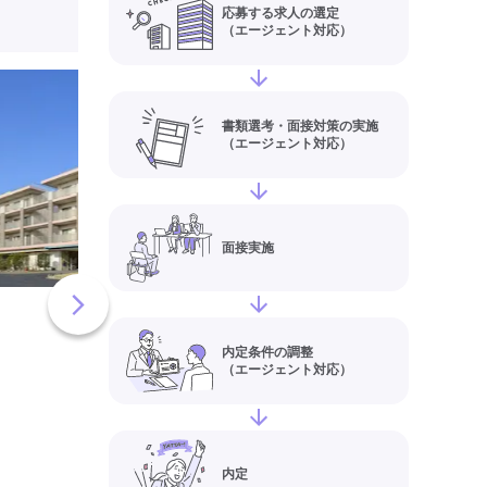
応募する求人の選定
（エージェント対応）
それいゆデイセンタ
県八戸市)の介護職
書類選考・面接対策の実施
（エージェント対応）
パー(パート・アルバ
求人情報
給与
【時給】1,029
住所
青森県八戸市白
面接実施
森23-2
最寄り駅
鮫、白銀、
デイサービス・デイケア
介
内定条件の調整
実務者研修(ヘルパー1級)
（エージェント対応）
初任者研修(ヘルパー2級)
非
学歴不問
最終更新日
内定