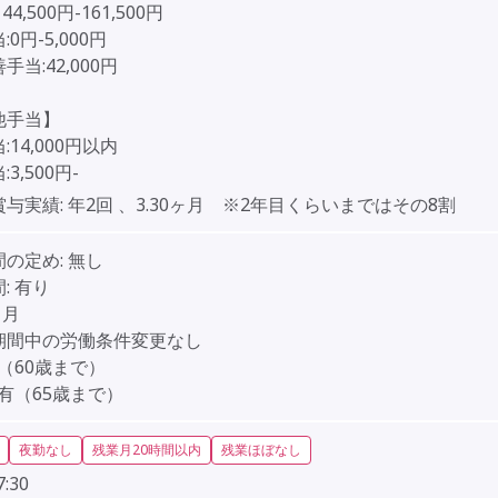
44,500円-161,500円
0円-5,000円
手当:42,000円
他手当】
:14,000円以内
3,500円-
賞与実績:
年2回 、3.30ヶ月 ※2年目くらいまではその8割
間の定め:
無し
:
有り
ヶ月
期間中の労働条件変更なし
（60歳まで）
有（65歳まで）
夜勤なし
残業月20時間以内
残業ほぼなし
7:30