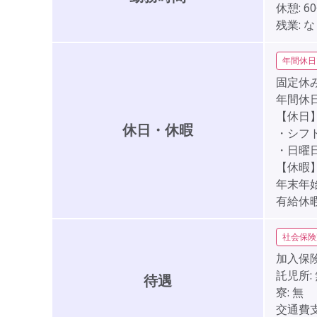
休憩:
6
残業:
な
年間休日
固定休み
年間休日
【休日
休日・休暇
・シフ
・日曜
【休暇
年末年始2
有給休
社会保険
加入保険
託児所:
待遇
寮:
無
交通費支