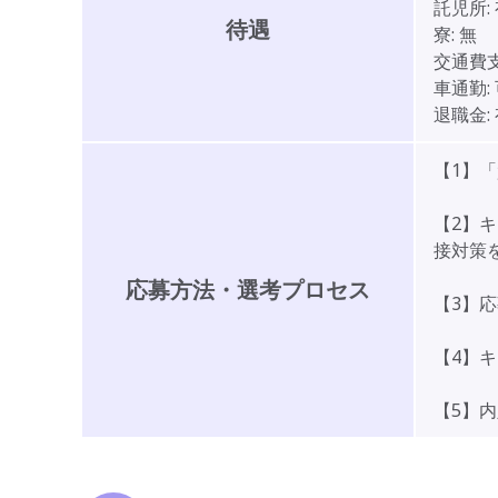
託児所:
待遇
寮:
無
交通費支
車通勤:
退職金:
【1】
【2】
接対策
応募方法・選考プロセス
【3】
【4】
【5】