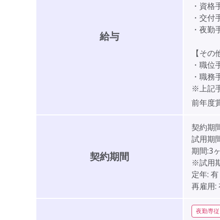
・資格手当
・交付手当
・夜勤手
給与
【その
・職位手当
・職務手当
※上記
前年度
契約期
試用期間
期間:3
契約期間
※試用
定年:
有
再雇用:
夜勤専従