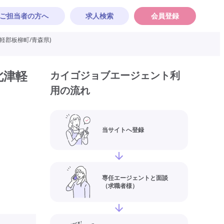
ご担当者の方へ
求人検索
会員登録
軽郡板柳町/青森県)
北津軽
カイゴジョブエージェント利
用の流れ
当サイトへ登録
専任エージェントと面談
（求職者様）