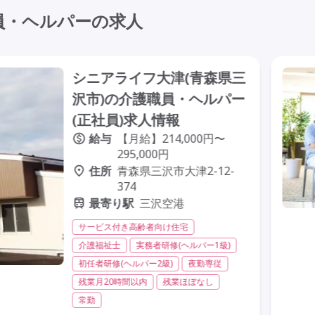
員・ヘルパーの求人
シニアライフ大津(青森県三
沢市)の介護職員・ヘルパー
(正社員)求人情報
給与
【月給】214,000円〜
295,000円
住所
青森県三沢市大津2-12-
374
最寄り駅
三沢空港
サービス付き高齢者向け住宅
介護福祉士
実務者研修(ヘルパー1級)
初任者研修(ヘルパー2級)
夜勤専従
残業月20時間以内
残業ほぼなし
常勤