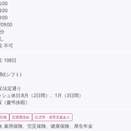
5:00
8:00
9:00
翌09:00
0分
し
:
不可
:
108日
】
制(シフト)
】
暇:法定通り
シュ休日:8月（2日間）、1月（3日間）
暇（慶弔休暇）
完備
交通費支給
託児所・保育支援あり
:
雇用保険、労災保険、健康保険、厚生年金