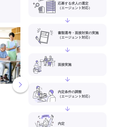
応募する求人の選定
（エージェント対応）
【夜勤専従OK】有
書類選考・面接対策の実施
（エージェント対応）
ーム(青森県三沢市)
職員・ヘルパー(正社
人情報
給与
【月給】210,00
面接実施
290,000円
住所
青森県三沢市松園町
有料老人ホーム
介護福祉士
内定条件の調整
実務者研修(ヘルパー1級)
（エージェント対応）
初任者研修(ヘルパー2級)
夜
残業月20時間以内
残業ほぼ
常勤
内定
最終更新日