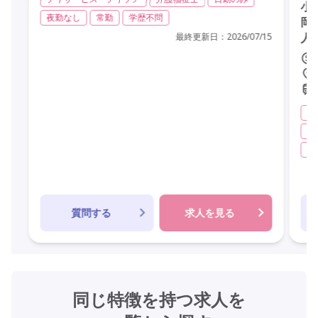
小
夜勤なし
常勤
学歴不問
岡
人
最終更新日：
2026/07/15
小
実
無
質問する
求人を見る
同じ特徴を持つ求人を