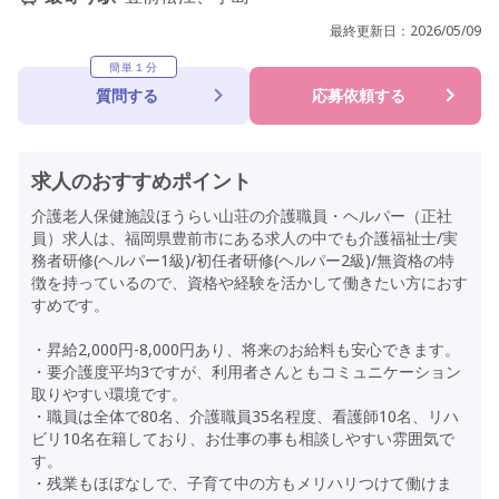
最終更新日：
2026/05/09
簡単１分
質問する
応募依頼する
求人のおすすめポイント
介護老人保健施設ほうらい山荘の介護職員・ヘルパー（正社
員）求人は、福岡県豊前市にある求人の中でも介護福祉士/実
務者研修(ヘルパー1級)/初任者研修(ヘルパー2級)/無資格の特
徴を持っているので、資格や経験を活かして働きたい方におす
すめです。
・昇給2,000円-8,000円あり、将来のお給料も安心できます。
・要介護度平均3ですが、利用者さんともコミュニケーション
取りやすい環境です。
・職員は全体で80名、介護職員35名程度、看護師10名、リハ
ビリ10名在籍しており、お仕事の事も相談しやすい雰囲気で
す。
・残業もほぼなしで、子育て中の方もメリハリつけて働けま