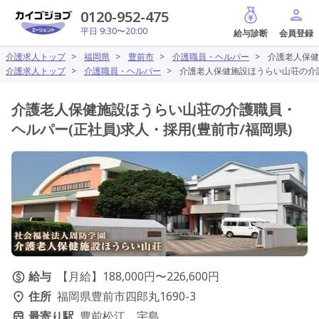
給与診断
0120-952-475
平日 9:30〜20:00
介護求人トップ
>
福岡県
>
豊前市
>
介護職員・ヘルパー
>
介護老人保健
介護求人トップ
>
介護職員・ヘルパー
>
介護老人保健施設ほうらい山荘の介護
介護老人保健施設ほうらい山荘の介護職員・
ヘルパー(正社員)求人・採用(豊前市/福岡県)
給与
【月給】188,000円〜226,600円
住所
福岡県豊前市四郎丸1690-3
最寄り駅
豊前松江、宇島