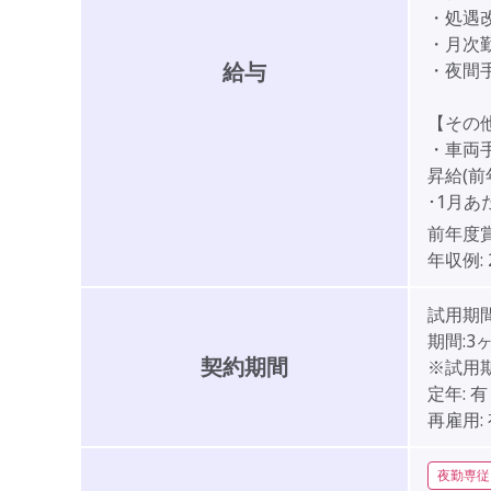
・処遇改
・月次勤勉
給与
・夜間手当
【その
・車両手
昇給(前
･1月あた
前年度
年収例:
試用期間
期間:3
契約期間
※試用
定年:
有
再雇用:
夜勤専従