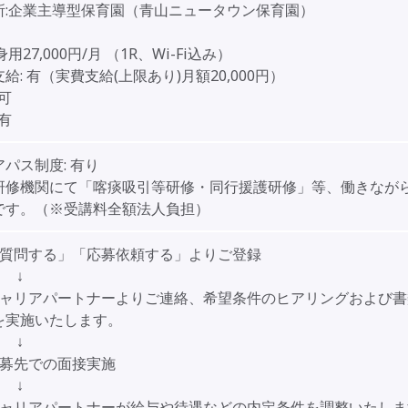
所:企業主導型保育園（青山ニュータウン保育園）
用27,000円/月 （1R、Wi-Fi込み）
給:
有（実費支給(上限あり)月額20,000円）
可
有
アパス制度:
有り
研修機関にて「喀痰吸引等研修・同行援護研修」等、働きなが
です。（※受講料全額法人負担）
「質問する」「応募依頼する」よりご登録
↓
キャリアパートナーよりご連絡、希望条件のヒアリングおよび書
を実施いたします。
↓
応募先での面接実施
↓
キャリアパートナーが給与や待遇などの内定条件を調整いたしま