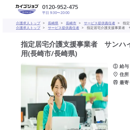
0120-952-475
平日 9:30〜20:00
介護求人トップ
>
長崎県
>
長崎市
>
サービス提供責任者
>
指定
介護求人トップ
>
サービス提供責任者
>
指定居宅介護支援事業者 サ
指定居宅介護支援事業者 サンハイ
用(長崎市/長崎県)
給与
住所
最寄