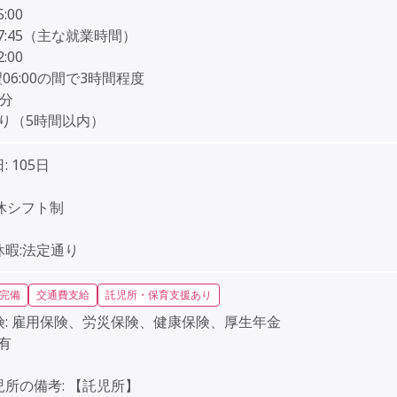
5:00
-17:45（主な就業時間）
2:00
-翌06:00の間で3時間程度
0分
り（5時間以内）
:
105日
】
休シフト制
】
休暇:法定通り
完備
交通費支給
託児所・保育支援あり
:
雇用保険、労災保険、健康保険、厚生年金
有
児所の備考:
【託児所】