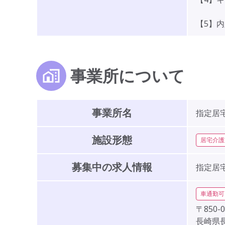
【5】
事業所について
事業所名
指定居
施設形態
居宅介護
募集中の求人情報
指定居
車通勤可
〒850-0
長崎県長