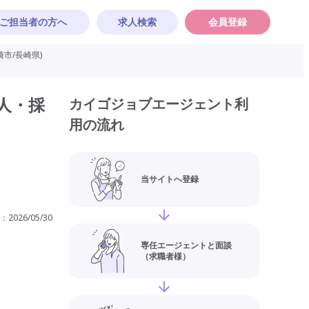
ご担当者の方へ
求人検索
会員登録
市/長崎県)
人・採
カイゴジョブエージェント利
用の流れ
当サイトへ登録
：
2026/05/30
専任エージェントと面談
（求職者様）