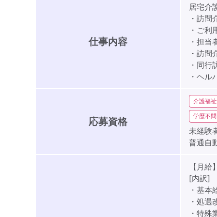
居宅介
・訪問
・ご利
仕事内容
・担当
・訪問
・同行
・ヘル
介護福祉
学歴不問
応募資格
未経験者
普通自
【月給】2
[内訳]
・基本給:
・処遇改
・特殊業務