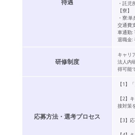
待遇
・託児
【寮】
・寮:単身
交通費支
車通勤:
退職金:
キャリ
研修制度
法人内
得可能
【1】
【2】
接対策
応募方法・選考プロセス
【3】
【4】