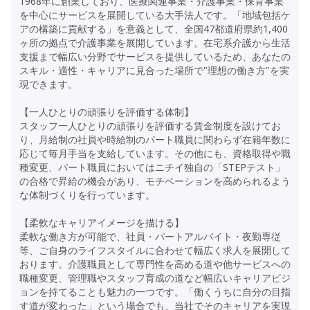
1968年に創業しており、医療関連事業・介護事業・保育事業
を中心にサービスを展開している大手法人です。「地域包括ケ
アの構築に貢献する」を意義として、全国47都道府県約1,400
ヶ所の拠点で介護事業を展開しています。在宅系介護から生活
支援まで幅広い分野でサービスを提供しているため、あなたの
スキル・適性・キャリアに見合った場所で"理想の働き方"を実
現できます。
【一人ひとりの頑張りを評価する体制】
スタッフ一人ひとりの頑張りを評価する賃金制度を設けてお
り、月給制の社員や時給制のパート職員に関わらず在籍年数に
応じて毎月手当を支給しています。その他にも、資格取得や職
種変更、パート職員においてはニチイ独自の「STEPテスト」
の合格で昇給の機会があり、モチベーションを高められるよう
な体制づくりを行っています。
【柔軟なキャリアイメージを描ける】
柔軟な働き方が可能で、社員・パートアルバイト・夜勤専従
等、ご自身のライフスタイルに合わせて幅広く求人を展開して
おります。介護職員として専門性を高める道や他サービスへの
職種変更、管理職やスタッフ育成の道など幅広いキャリアビジ
ョンを持てることも魅力の一つです。「働くうちに自分の目指
す道が変わった」という場合でも、当社でそのキャリアを実現