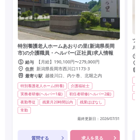
ツ
特別養護老人ホームあおりの里(新潟県長岡
ル
市)の介護職員・ヘルパー(正社員)求人情報
【月給】190,100円〜279,000円
給与
新潟県長岡市西川口1173-3
住所
越後川口、内ケ巻、北堀之内
最寄り駅
デ
特別養護老人ホーム(特養)
介護福祉士
実
実務者研修(ヘルパー1級)
初任者研修(ヘルパー2級)
非
夜勤専従
残業月20時間以内
残業ほぼなし
常勤
最終更新日：
2026/07/31
質問する
求人を見る