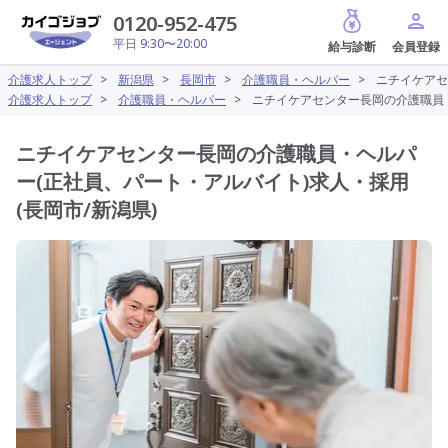
給与診断
0120-952-475
平日 9:30〜20:00
介護求人トップ
>
新潟県
>
長岡市
>
介護職員・ヘルパー
>
ニチイケアセ
介護求人トップ
>
介護職員・ヘルパー
>
ニチイケアセンター長岡の介護職員・
ニチイケアセンター長岡の介護職員・ヘルパ
ー(正社員、パート・アルバイト)求人・採用
(長岡市/新潟県)