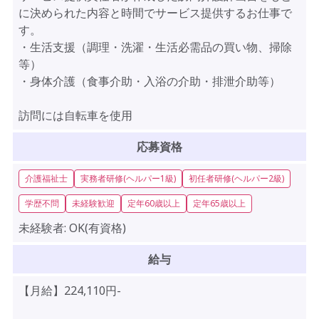
に決められた内容と時間でサービス提供するお仕事で
す。
・生活支援（調理・洗濯・生活必需品の買い物、掃除
等）
・身体介護（食事介助・入浴の介助・排泄介助等）
訪問には自転車を使用
応募資格
介護福祉士
実務者研修(ヘルパー1級)
初任者研修(ヘルパー2級)
学歴不問
未経験歓迎
定年60歳以上
定年65歳以上
未経験者:
OK(有資格)
給与
【月給】224,110円-