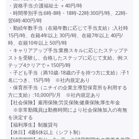
・資格手当:介護福祉士 ＋40円/時
・時間帯別手当:6時-8時・18時-22時:300円/時、22時-
翌6時:400円/時
・勤続年数手当（在籍年数に応じて手当支給）:入社時
15円/時、在籍4年以上 30円/時、在籍7年以上 40円/
時、在籍10年以上 50円/時
・キャリアアップ手当:業務スキルに応じたステップテ
ストを受験し、合格したステップに応じて支給。例:ス
テップ4クリアで＋150円/時
・子ども手当（満10歳-18歳の子を持つ方に支給）:子1
名につき、15円/時 ※社内規定あり
・保育所手当（ニチイの企業主導型保育所を利用する
方に支給）:10,000円/月 ※社内規定あり
【社会保険】雇用保険;労災保険;健康保険;厚生年金
※非常勤職員は勤務時間により社会保険加入の有無
を決定する
【福利厚生】制服貸与
【休日】4週6休以上（シフト制）