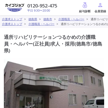
給与診断
0120-952-475
平日 9:30〜20:00
介護求人トップ
>
徳島県
>
徳島市
>
介護職員・ヘルパー
>
通所リハビリ
介護求人トップ
>
介護職員・ヘルパー
>
通所リハビリテーションつるかめの介
通所リハビリテーションつるかめの介護職
員・ヘルパー(正社員)求人・採用(徳島市/徳島
県)