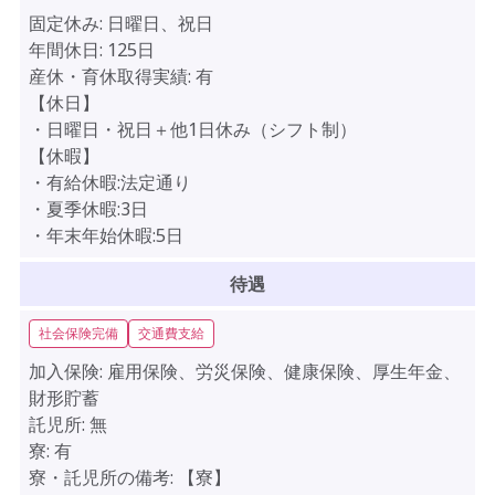
固定休み:
日曜日、祝日
年間休日:
125日
産休・育休取得実績:
有
【休日】
・日曜日・祝日＋他1日休み（シフト制）
【休暇】
・有給休暇:法定通り
・夏季休暇:3日
・年末年始休暇:5日
待遇
社会保険完備
交通費支給
加入保険:
雇用保険、労災保険、健康保険、厚生年金、
財形貯蓄
託児所:
無
寮:
有
寮・託児所の備考:
【寮】