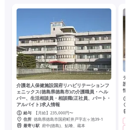
デ
護
介護老人保健施設国府リハビリテーションフ
情
ェニックス(徳島県徳島市)の介護職員・ヘル
パー、生活相談員・相談職(正社員、パート・
アルバイト)求人情報
【月給】235,000円〜
給与
徳島県徳島市国府町井戸字左ヶ池39-1
住所
デ
府中(徳島)、鮎喰、蔵本
最寄り駅
実