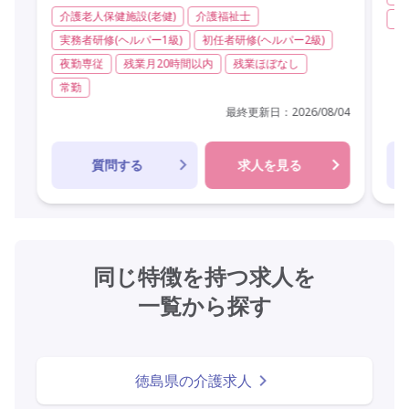
介護老人保健施設(老健)
介護福祉士
非
実務者研修(ヘルパー1級)
初任者研修(ヘルパー2級)
夜勤専従
残業月20時間以内
残業ほぼなし
常勤
最終更新日：
2026/08/04
質問する
求人を見る
同じ特徴を持つ求人を
一覧から探す
徳島県の介護求人