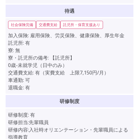
待遇
社会保険完備
交通費支給
託児所・保育支援あり
加入保険:
雇用保険、労災保険、健康保険、厚生年金
託児所:
有
寮:
無
寮・託児所の備考:
【託児所】
0歳-未就学児（日中のみ）
交通費支給:
有（実費支給 上限7,150円/月）
車通勤:
可
退職金:
有
研修制度
研修制度:
有
研修担当:先輩職員
研修内容:入社時オリエンテーション・先輩職員による
指導教育