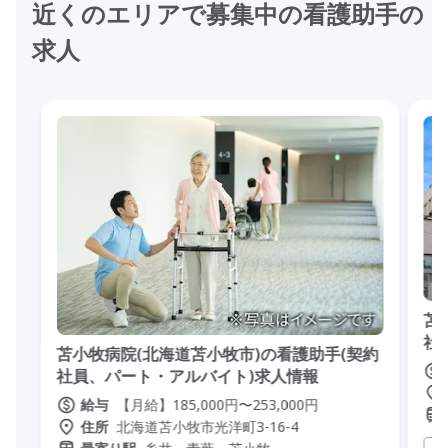
近くのエリアで募集中の看護助手の
求人
苫
社
苫小牧病院(北海道苫小牧市)の看護助手(契約
社員、パート・アルバイト)求人情報
【月給】185,000円〜253,000円
給与
北海道苫小牧市光洋町3-16-4
住所
病