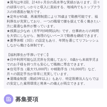
★賞与は年2回、計4.0ヶ月分の高水準な実績があります。日々
の頑張りがしっかりと収入に直結する、地域内でもトップクラ
スの待遇面が魅力です。
★定年が65歳、再雇用制度により70歳まで勤務可能です。福
利厚生が充実しており、一つの職場で腰を据えて長く働きたい
方に最適な条件が整っています。
★残業は少なめ（月平均5時間以内）です。仕事終わりの時間
を大切にしながら、無理のないペースで勤務を継続できます。
★夏季休暇（3日）の設定もあり、年間を通じてリフレッシュ
しながら働ける体制です。
【福利厚生が手厚いです〇】
★日中利用可能な託児所を完備しており、0歳から未就学児ま
でのお子様を持つ方も安心して職務に専念できます。
★住宅手当（最大15,000円）や精勤手当（10,000円）など、
月々の固定手当が非常に充実しています。
★退職金制度（勤続3年以上）もあり、特定医療法人ならでは
の安定した雇用環境と将来への備えが両立できます。
募集要項