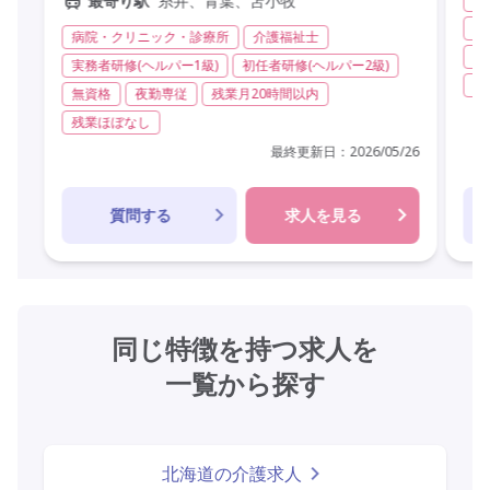
糸井、青葉、苫小牧
最寄り駅
実
病院・クリニック・診療所
介護福祉士
夜
実務者研修(ヘルパー1級)
初任者研修(ヘルパー2級)
常
無資格
夜勤専従
残業月20時間以内
残業ほぼなし
最終更新日：
2026/05/26
質問する
求人を見る
同じ特徴を持つ求人を
一覧から探す
北海道の介護求人