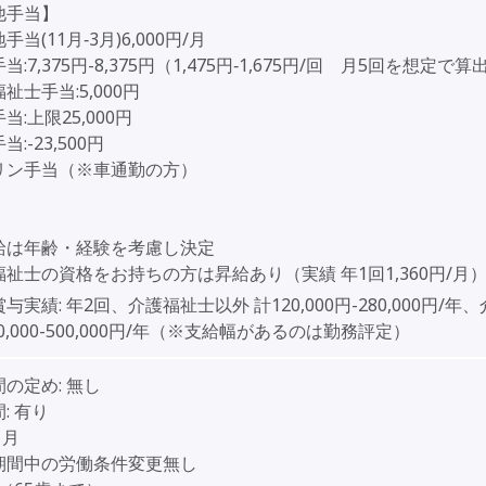
他手当】
当(11月‐3月)6,000円/月
:7,375円-8,375円（1,475円‐1,675円/回 月5回を想定で算
護福祉士手当:5,000円
当:上限25,000円
:-23,500円
リン手当（※車通勤の方）
給は年齢・経験を考慮し決定
祉士の資格をお持ちの方は昇給あり（実績 年1回1,360円/月
賞与実績:
年2回、介護福祉士以外 計120,000円-280,000円/年
80,000-500,000円/年（※支給幅があるのは勤務評定）
間の定め:
無し
:
有り
3ヶ月
期間中の労働条件変更無し