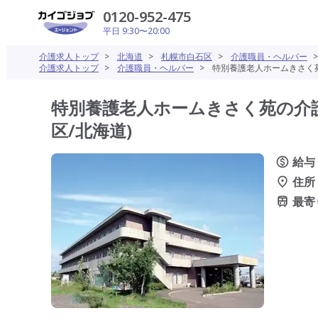
0120-952-475
平日 9:30〜20:00
介護求人トップ
>
北海道
>
札幌市白石区
>
介護職員・ヘルパー
介護求人トップ
>
介護職員・ヘルパー
>
特別養護老人ホームきさく苑
特別養護老人ホームきさく苑の介護
区/北海道)
給与
住所
最寄