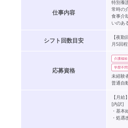
特別養
常時の
仕事内容
食事介
いのあ
【夜勤
シフト回数目安
月5回
介護福祉
学歴不問
応募資格
未経験者
普通自
【月給】2
[内訳]
・基本給:
・処遇改