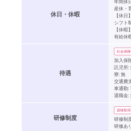
年間休日
産休・
休日・休暇
【休日
シフト
【休暇
有給休暇
社会保険
加入保険
託児所:
待遇
寮:
無
交通費支
車通勤:
退職金:
資格取得
研修制度
研修制度
研修あ