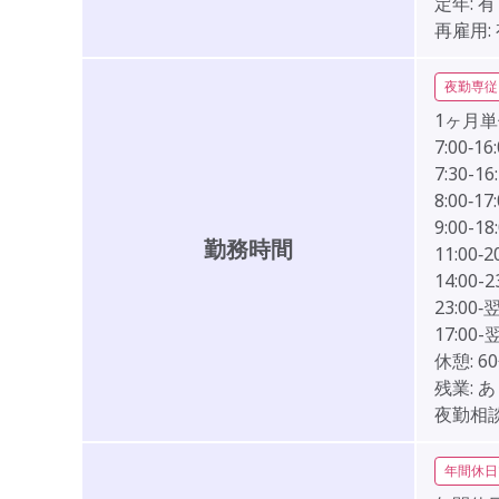
定年:
有
再雇用:
夜勤専従
1ヶ月
7:00‐16
7:30-16
8:00‐17
9:00-18
勤務時間
11:00‐2
14:00-2
23:00‐翌
17:00-翌
休憩:
6
残業:
あ
夜勤相談
年間休日