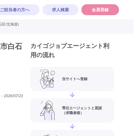
ご担当者の方へ
求人検索
会員登録
区/北海道)
幌市白石
カイゴジョブエージェント利
用の流れ
当サイトへ登録
：
2026/07/23
専任エージェントと面談
（求職者様）