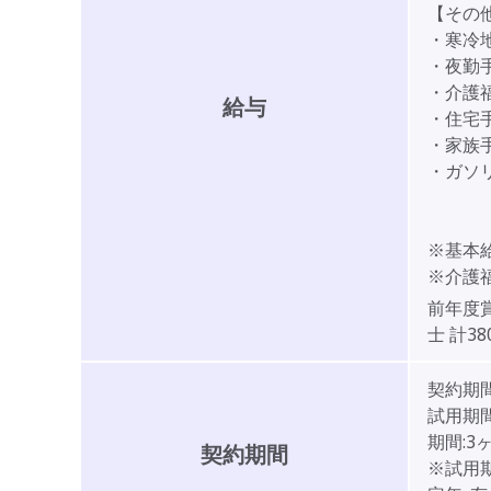
【その
・寒冷地手
・夜勤手当
・介
給与
・住宅手
・家族手当
・ガソ
※基本
※介護福
前年度
士 計3
契約期
試用期間
期間:
契約期間
※試用