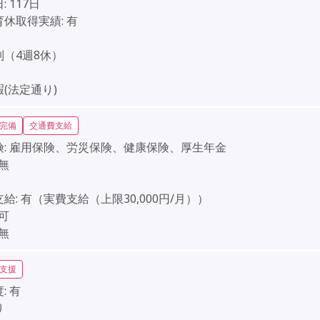
:
117日
育休取得実績:
有
】
制（4週8休）
】
(法定通り)
完備
交通費支給
:
雇用保険、労災保険、健康保険、厚生年金
無
給:
有（実費支給（上限30,000円/月））
可
無
支援
:
有
り