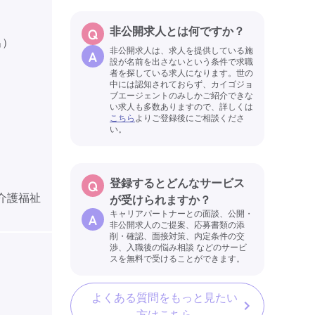
非公開求人とは何ですか？
出）
非公開求人は、求人を提供している施
設が名前を出さないという条件で求職
者を探している求人になります。世の
中には認知されておらず、カイゴジョ
ブエージェントのみしかご紹介できな
い求人も多数ありますので、詳しくは
こちら
よりご登録後にご相談くださ
い。
）
登録するとどんなサービス
、介護福祉
が受けられますか？
キャリアパートナーとの面談、公開・
非公開求人のご提案、応募書類の添
削・確認、面接対策、内定条件の交
渉、入職後の悩み相談 などのサービ
スを無料で受けることができます。
よくある質問をもっと見たい
方はこちら