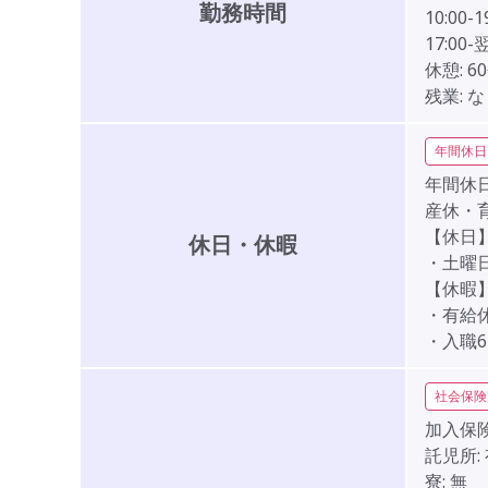
勤務時間
10:00-1
17:00-
休憩:
6
残業:
な
年間休日
年間休日
産休・
【休日
休日・休暇
・土曜
【休暇
・有給
・入職
社会保険
加入保険
託児所:
寮:
無