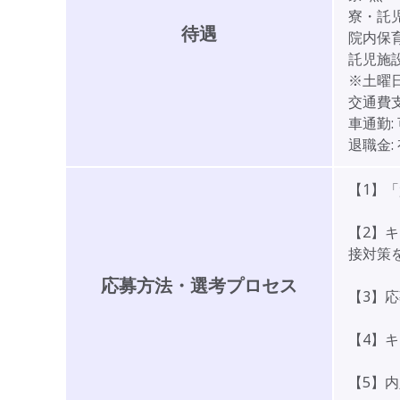
寮・託
待遇
院内保
託児施
※土曜
交通費支
車通勤:
退職金:
【1】
【2】
接対策
応募方法・選考プロセス
【3】
【4】
【5】