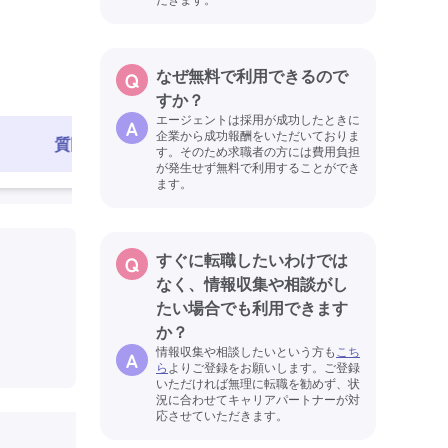
初任者研修(ヘルパー2級)
無
非常勤
学歴不問
定年60
最終更新日
なぜ無料で利用できるので
すか？
エージェントは採用が成功したときに
企業から成功報酬をいただいておりま
質問する
求人を見る
す。そのため求職者の方には費用負担
が発生せず無料で利用することができ
ます。
すぐに転職したいわけでは
なく、情報収集や相談がし
たい場合でも利用できます
か？
情報収集や相談したいという方も
こち
ら
よりご登録をお願いします。ご登録
いただければ無理に転職を勧めず、状
況に合わせてキャリアパートナーが対
応させていただきます。