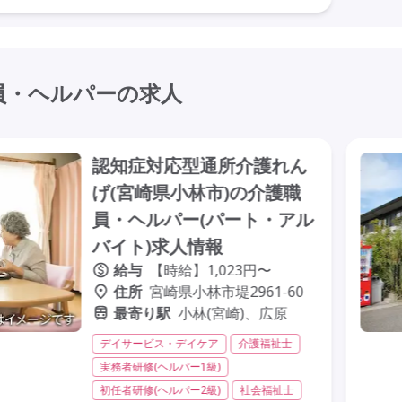
員・ヘルパーの求人
認知症対応型通所介護れん
げ(宮崎県小林市)の介護職
員・ヘルパー(パート・アル
バイト)求人情報
給与
【時給】1,023円〜
住所
宮崎県小林市堤2961-60
最寄り駅
小林(宮崎)、広原
デイサービス・デイケア
介護福祉士
実務者研修(ヘルパー1級)
初任者研修(ヘルパー2級)
社会福祉士