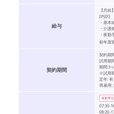
【月給】2
[内訳]
・基本給:
給与
・介護処遇
・夜勤手当
前年度
契約期
試用期間
期間:3
契約期間
※試用
定年:
有
再雇用:
夜勤専従
07:30-1
08:20-1