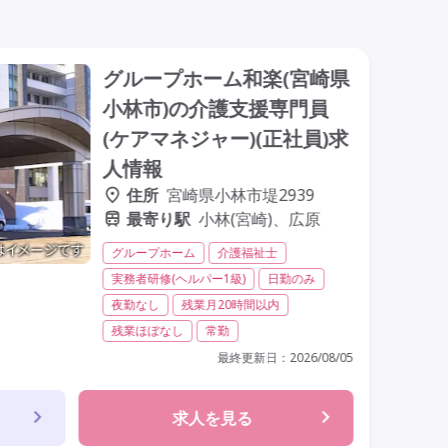
グループホーム和楽(宮崎県
小林市)の介護支援専門員
(ケアマネジャー)(正社員)求
人情報
住所
宮崎県小林市堤2939
最寄り駅
小林(宮崎)、広原
グループホーム
介護福祉士
実務者研修(ヘルパー1級)
日勤のみ
夜勤なし
残業月20時間以内
残業ほぼなし
常勤
最終更新日：
2026/08/05
求人を見る