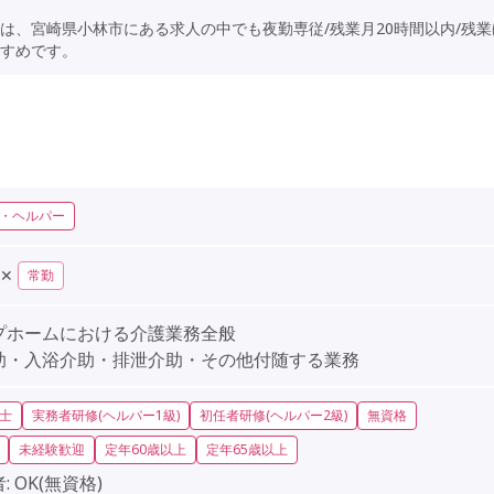
は、宮崎県小林市にある求人の中でも夜勤専従/残業月20時間以内/残業
すめです。
・ヘルパー
✕
常勤
プホームにおける介護業務全般
助・入浴介助・排泄介助・その他付随する業務
士
実務者研修(ヘルパー1級)
初任者研修(ヘルパー2級)
無資格
未経験歓迎
定年60歳以上
定年65歳以上
:
OK(無資格)