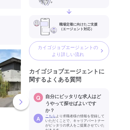
職場定着に向けたご支援
（エージェント対応）
カイゴジョブエージェントの
有料老人ホーム幸ち
より詳しい流れ
家すみれ・つむぎ(
林市)の介護職員・
カイゴジョブエージェントに
関するよくある質問
(パート・アルバイト
情報
給与
【時給】1,263
自分にピッタリな求人はど
住所
宮崎県小林市野
うやって探せばよいです
2658-86
か？
こちら
より求職者様の情報を登録して
有料老人ホーム
介護福祉士
いただくことで、キャリアパートナー
がピッタリの求人をご提案させていた
実務者研修(ヘルパー1級)
だきます。