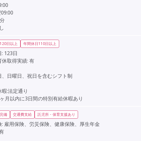
9:00
翌09:00
0分
し
120日以上
年間休日110日以上
:
123日
育休取得実績:
有
】
日、日曜日、祝日を含むシフト制
】
休暇:法定通り
6ヶ月以内に3日間の特別有給休暇あり
完備
交通費支給
託児所・保育支援あり
:
雇用保険、労災保険、健康保険、厚生年金
有