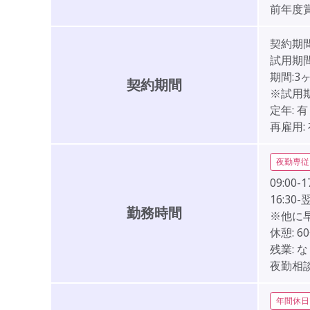
前年度
契約期
試用期間
期間:
契約期間
※試用
定年:
有
再雇用:
夜勤専従
09:00-1
16:30-
勤務時間
※他に
休憩:
6
残業:
な
夜勤相談
年間休日