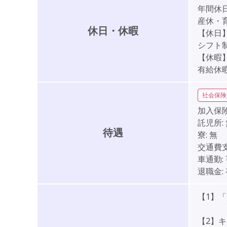
年間休日
産休・
休日・休暇
【休日
シフト
【休暇
有給休
社会保険
加入保険
託児所:
待遇
寮:
無
交通費支
車通勤:
退職金:
【1】
【2】