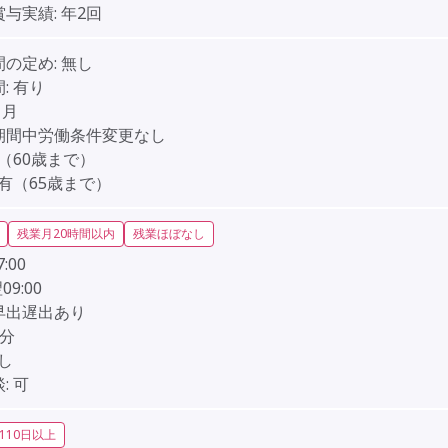
賞与実績:
年2回
間の定め:
無し
:
有り
3ヶ月
期間中労働条件変更なし
（60歳まで）
有（65歳まで）
残業月20時間以内
残業ほぼなし
7:00
翌09:00
早出遅出あり
0分
し
:
可
110日以上