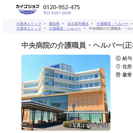
0120-952-475
平日 9:30〜20:00
介護求人トップ
>
愛知県
>
名古屋市東区
>
介護職員・ヘルパー
介護求人トップ
>
介護職員・ヘルパー
>
中央病院の介護職員・ヘルパ
中央病院の介護職員・ヘルパー(正社
給与
住所
最寄