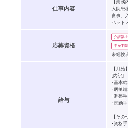
【業務
仕事内容
入院患
食事、
ベッド
介護福祉
応募資格
学歴不問
未経験者
【月給】1
[内訳]
･基本給:
･病棟縦:
･調整手当
給与
･夜勤手
【その
･資格手当