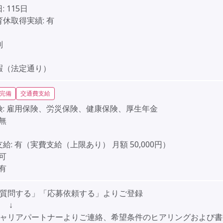
:
115日
育休取得実績:
有
】
制
】
暇（法定通り）
完備
交通費支給
:
雇用保険、労災保険、健康保険、厚生年金
無
給:
有（実費支給（上限あり） 月額 50,000円）
可
有
「質問する」「応募依頼する」よりご登録
↓
キャリアパートナーよりご連絡、希望条件のヒアリングおよび書