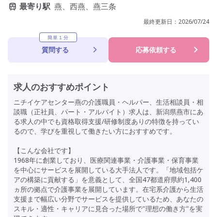
最寄り駅
燕、西燕、燕三条
最終更新日：
2026/07/24
簡単１分
質問する
応募依頼する
求人のおすすめポイント
ニチイケアセンター燕の介護職員・ヘルパー、生活相談員・相
談職（正社員、パート・アルバイト）求人は、新潟県燕市にあ
る求人の中でも資格取得支援/研修制度ありの特徴を持ってい
るので、学びを重視して働きたい方におすすめです。
【こんな会社です】
1968年に創業しており、医療関連事業・介護事業・保育事業
を中心にサービスを展開している大手法人です。「地域包括ケ
アの構築に貢献する」を意義として、全国47都道府県約1,400
ヵ所の拠点で介護事業を展開しています。在宅系介護から生活
支援まで幅広い分野でサービスを提供しているため、あなたの
スキル・適性・キャリアに見合った場所で"理想の働き方"を実