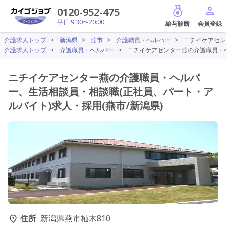
給与診断
0120-952-475
平日 9:30〜20:00
介護求人トップ
>
新潟県
>
燕市
>
介護職員・ヘルパー
>
ニチイケアセン
介護求人トップ
>
介護職員・ヘルパー
>
ニチイケアセンター燕の介護職員・ヘ
ニチイケアセンター燕の介護職員・ヘルパ
ー、生活相談員・相談職(正社員、パート・ア
ルバイト)求人・採用(燕市/新潟県)
住所
新潟県燕市杣木810