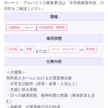
※パート・アルバイトの募集要項は「非常勤募集内容」の
項目をご確認ください。
職種
介護職員・ヘルパー
生活相談員・相談職
雇用形態
正社員
常勤
パート・アルバイト
非常勤
✕
✕
または
仕事内容
＜介護職＞
有料老人ホームにおける介護業務全般
・日常生活動作（排泄・食事・入浴など）
・支援に係る業務
・日々の健康状態、精神状態の把握（身体状況も含
む）
・各帳票、介護業務日誌の作成