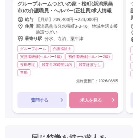
グループホームつどいの家・桜町(新潟県燕
つ
市)の介護職員・ヘルパー(正社員)求人情報
護
員
【月給】209,400円〜223,000円
給与
新潟県燕市分水桜町3-3-16 地域生活支援
住所
施設つどい
分水、寺泊、粟生津
最寄り駅
グループホーム
介護福祉士
シ
実務者研修(ヘルパー1級)
初任者研修(ヘルパー2級)
実
夜勤専従
残業月20時間以内
残業ほぼなし
社
常勤
社
最終更新日：
2026/08/05
質問する
求人を見る
同じ特徴を持つ求人を