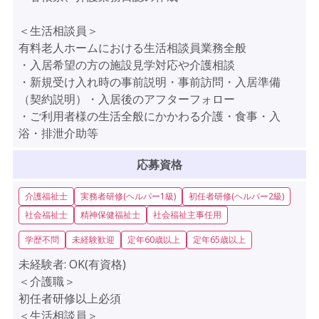
＜生活相談員＞
有料老人ホームにおける生活相談員業務全般
・入居希望の方の施設見学対応や介護相談
・新規受け入れ時の事前説明・事前訪問・入居準備
（契約説明）・入居後のアフターフォロー
・ご利用者様の生活全般にかかわる介護・食事・入
浴・排泄介助等
応募資格
介護福祉士
実務者研修(ヘルパー1級)
初任者研修(ヘルパー2級)
社会福祉士
精神保健福祉士
社会福祉主事任用
学歴不問
未経験歓迎
定年60歳以上
定年65歳以上
未経験者:
OK(有資格)
＜介護職＞
初任者研修以上必須
＜生活相談員＞