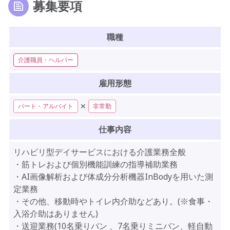
募集要項
職種
介護職員・ヘルパー
雇用形態
✕
パート・アルバイト
非常勤
仕事内容
リハビリ型デイサービスにおける介護業務全般
・筋トレおよび個別機能訓練の指導補助業務
・AI画像解析および体成分分析機器InBodyを用いた測
定業務
・その他、移動時やトイレ内介助などあり。(※食事・
入浴介助はありません)
・送迎業務(10名乗りバン 、7名乗りミニバン、軽自動