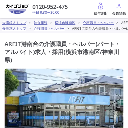
給与診断
0120-952-475
平日 9:30〜20:00
介護求人トップ
>
神奈川県
>
横浜市港南区
>
介護職員・ヘルパー
>
AR
介護求人トップ
>
介護職員・ヘルパー
>
ARFIT港南台の介護職員・ヘルパー
ARFIT港南台の介護職員・ヘルパー(パート・
アルバイト)求人・採用(横浜市港南区/神奈川
県)