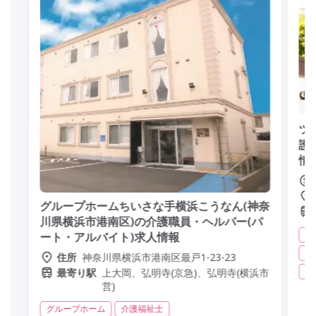
ツ
護
情
グループホームちいさな手横浜こうなん(神奈
川県横浜市港南区)の介護職員・ヘルパー(パ
訪
ート・アルバイト)求人情報
実
神奈川県横浜市港南区最戸1-23-23
住所
非
上大岡、弘明寺(京急)、弘明寺(横浜市
最寄り駅
営)
グループホーム
介護福祉士