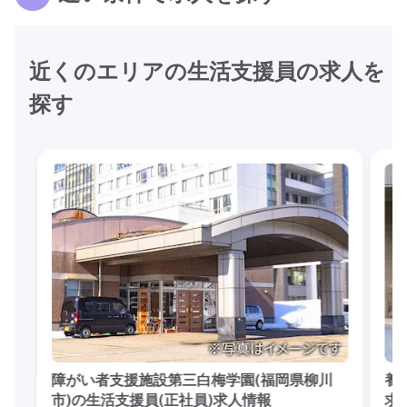
近くのエリアの生活支援員の求人を
探す
障がい者支援施設第三白梅学園(福岡県柳川
養
市)の生活支援員(正社員)求人情報
求