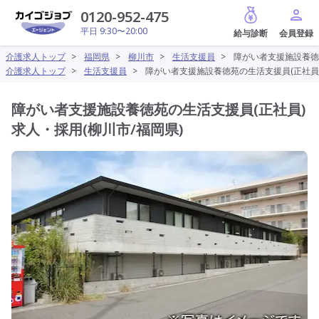
給与診断
0120-952-475
平日 9:30〜20:00
介護求人トップ
>
福岡県
>
柳川市
>
生活支援員
>
障がい者支援施設養徳苑
介護求人トップ
>
生活支援員
>
障がい者支援施設養徳苑の生活支援員(正社員)
障がい者支援施設養徳苑の生活支援員(正社員)
求人・採用(柳川市/福岡県)