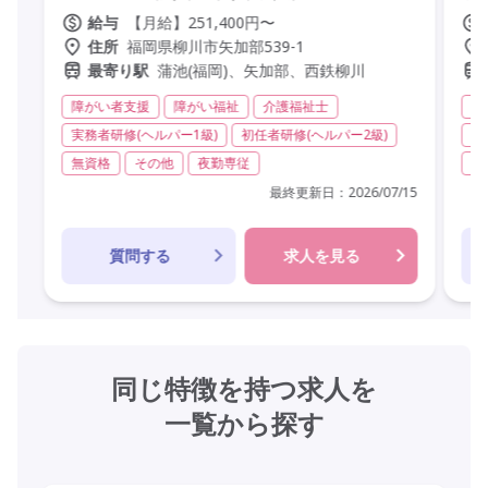
【月給】251,400円〜
給与
福岡県柳川市矢加部539-1
住所
蒲池(福岡)、矢加部、西鉄柳川
最寄り駅
障がい者支援
障がい福祉
介護福祉士
シ
実務者研修(ヘルパー1級)
初任者研修(ヘルパー2級)
実
無資格
その他
夜勤専従
無
最終更新日：
2026/07/15
質問する
求人を見る
同じ特徴を持つ求人を
一覧から探す