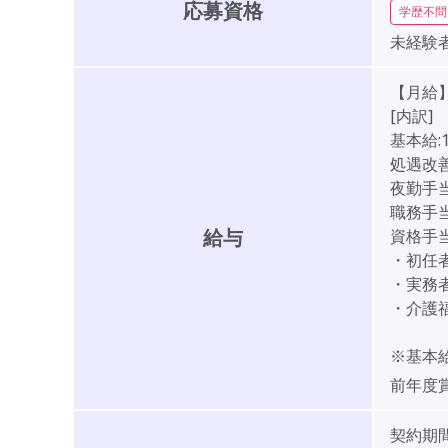
応募資格
学歴不問
未経験者
【月給】2
[内訳]
基本給:1
処遇改善
夜勤手当
職務手当:
給与
資格手当:
・初任者
・実務者
・介護福
※基本
前年度
契約期