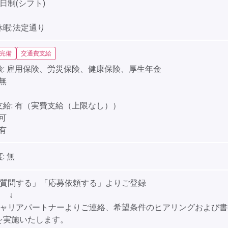
日制(シフト)
】
休暇:法定通り
完備
交通費支給
:
雇用保険、労災保険、健康保険、厚生年金
無
給:
有（実費支給（上限なし））
可
有
:
無
「質問する」「応募依頼する」よりご登録
↓
キャリアパートナーよりご連絡、希望条件のヒアリングおよび書
を実施いたします。