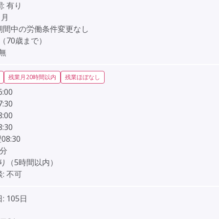
:
有り
ヶ月
期間中の労働条件変更なし
（70歳まで）
無
残業月20時間以内
残業ほぼなし
6:00
7:30
8:00
8:30
翌08:30
0分
り（5時間以内）
:
不可
:
105日
】