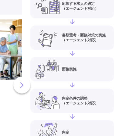
応募する求人の選定
（エージェント対応）
住宅型有料老人ホー
Life しずく(山口県
書類選考・面接対策の実施
（エージェント対応）
の介護職員・ヘルパ
員)求人情報
給与
【月給】254,00
住所
山口県山口市大
面接実施
丁目2-15
最寄り駅
山口(山口)
宮野
有料老人ホーム
介護福祉士
内定条件の調整
（エージェント対応）
夜勤専従
残業月20時間以内
残業ほぼなし
常勤
社会
交通費支給
最終更新日
内定