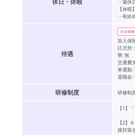
休日・休暇
・週休2
【休暇
・有給
社会保険
加入保険
託児所:
待遇
寮:
無
交通費支
車通勤:
退職金:
研修制度
研修制度
【1】
【2】
接対策