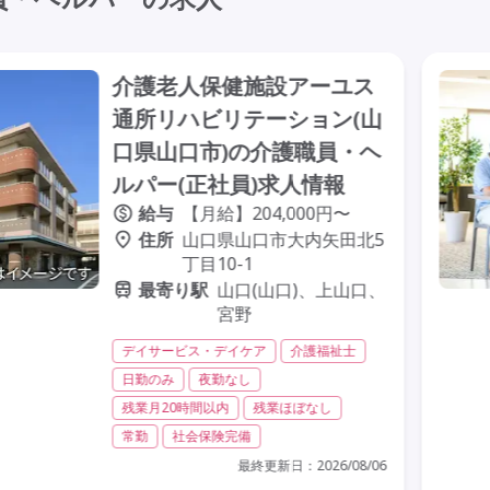
介護老人保健施設アーユス
通所リハビリテーション(山
口県山口市)の介護職員・ヘ
ルパー(正社員)求人情報
給与
【月給】204,000円〜
住所
山口県山口市大内矢田北5
丁目10-1
最寄り駅
山口(山口)、上山口、
宮野
デイサービス・デイケア
介護福祉士
日勤のみ
夜勤なし
残業月20時間以内
残業ほぼなし
常勤
社会保険完備
最終更新日：
2026/08/06