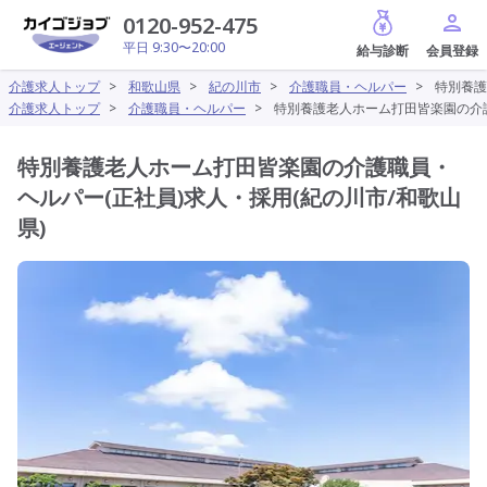
給与診断
0120-952-475
平日 9:30〜20:00
介護求人トップ
>
和歌山県
>
紀の川市
>
介護職員・ヘルパー
>
特別養護
介護求人トップ
>
介護職員・ヘルパー
>
特別養護老人ホーム打田皆楽園の介護
特別養護老人ホーム打田皆楽園の介護職員・
ヘルパー(正社員)求人・採用(紀の川市/和歌山
県)