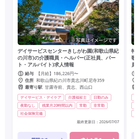
デイサービスセンターきしがわ園(和歌山県紀
特
の川市)の介護職員・ヘルパー(正社員、パー
歌
ト・アルバイト)求人情報
員
【月給】186,226円〜
給与
和歌山県紀の川市貴志川町尼寺359
住所
甘露寺前、貴志、西山口
最寄り駅
デイサービス・デイケア
介護福祉士
日勤のみ
特
夜勤なし
残業月20時間以内
常勤
非常勤
残
社会保険完備
社
最終更新日：
2026/07/07