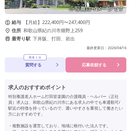
給与
【月給】222,400円〜247,400円
住所
和歌山県紀の川市畑野上259
最寄り駅
下井阪、打田、岩出
最終更新日：
2026/04/16
簡単１分
質問する
応募依頼する
求人のおすすめポイント
特別養護老人ホーム打田皆楽園の介護職員・ヘルパー（正社
員）求人は、和歌山県紀の川市にある求人の中でも車通勤可/
駅近の特徴を持っているので、通いやすさを重視して働きたい
方におすすめです。
・複数施設を運営しており、地域に根付いた法人です。