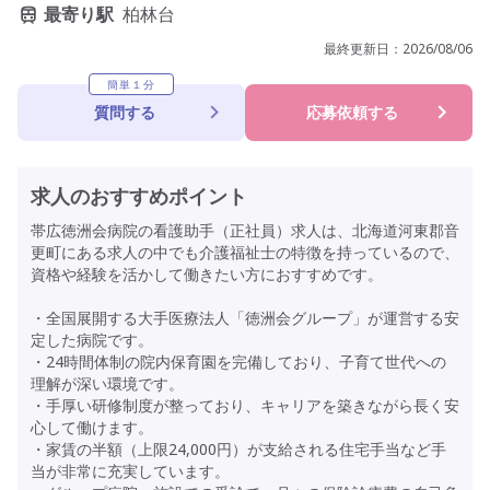
最寄り駅
柏林台
最終更新日：
2026/08/06
簡単１分
質問する
応募依頼する
求人のおすすめポイント
帯広徳洲会病院の看護助手（正社員）求人は、北海道河東郡音
更町にある求人の中でも介護福祉士の特徴を持っているので、
資格や経験を活かして働きたい方におすすめです。
・全国展開する大手医療法人「徳洲会グループ」が運営する安
定した病院です。
・24時間体制の院内保育園を完備しており、子育て世代への
理解が深い環境です。
・手厚い研修制度が整っており、キャリアを築きながら長く安
心して働けます。
・家賃の半額（上限24,000円）が支給される住宅手当など手
当が非常に充実しています。