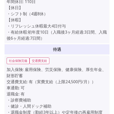
年間休日:
110日
【休日】
・シフト制（4週8休）
【休暇】
・リフレッシュ休暇最大4日付与
・有給休暇:初年度10日（入職後3ヶ月経過:3日間、入職
後6ヶ月経過:7日間）
待遇
社会保険完備
交通費支給
加入保険:
雇用保険、労災保険、健康保険、厚生年金、
財形貯蓄
交通費支給:
有（実費支給（上限24,500円/月））
車通勤:
可
退職金:
有
・診察費補助
・健診・人間ドック補助
・退職金制度（勤続3年以上）や定年後の再雇用制度