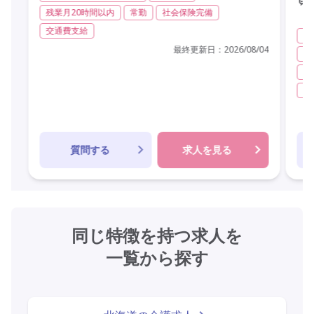
残業月20時間以内
常勤
社会保険完備
交通費支給
病
最終更新日：
2026/08/04
初
交
年
質問する
求人を見る
同じ特徴を持つ求人を
一覧から探す