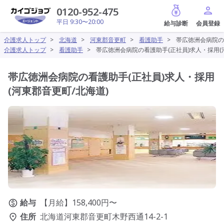
給与診断
0120-952-475
平日 9:30〜20:00
介護求人トップ
>
北海道
>
河東郡音更町
>
看護助手
>
帯広徳洲会病院の
介護求人トップ
>
看護助手
>
帯広徳洲会病院の看護助手(正社員)求人・採用(
帯広徳洲会病院の看護助手(正社員)求人・採用
(河東郡音更町/北海道)
給与
【月給】158,400円〜
住所
北海道河東郡音更町木野西通14-2-1