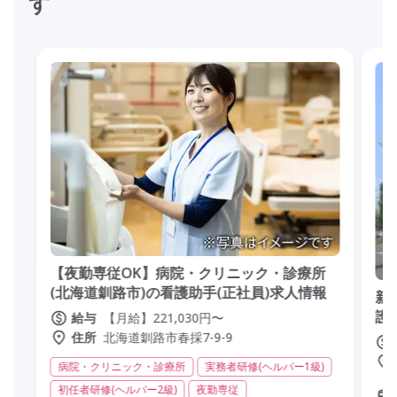
す
【夜勤専従OK】病院・クリニック・診療所
(北海道釧路市)の看護助手(正社員)求人情報
新
護
【月給】221,030円〜
給与
北海道釧路市春採7-9-9
住所
病院・クリニック・診療所
実務者研修(ヘルパー1級)
初任者研修(ヘルパー2級)
夜勤専従