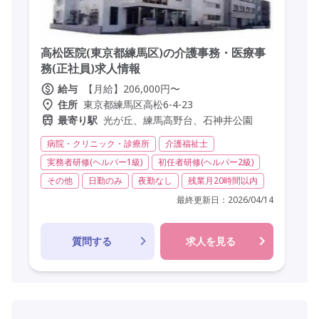
高松医院(東京都練馬区)の介護事務・医療事
務(正社員)求人情報
【月給】206,000円〜
給与
東京都練馬区高松6-4-23
住所
光が丘、練馬高野台、石神井公園
最寄り駅
病院・クリニック・診療所
介護福祉士
実務者研修(ヘルパー1級)
初任者研修(ヘルパー2級)
その他
日勤のみ
夜勤なし
残業月20時間以内
最終更新日：
2026/04/14
質問する
求人を見る