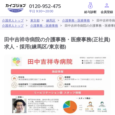
給与診断
0120-952-475
平日 9:30〜20:00
介護求人トップ
>
東京都
>
練馬区
>
介護事務・医療事務
>
田中吉祥寺病
介護求人トップ
>
介護事務・医療事務
>
田中吉祥寺病院の介護事務・医療事務(
田中吉祥寺病院の介護事務・医療事務(正社員)
求人・採用(練馬区/東京都)