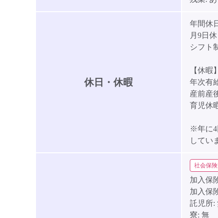
年間休日
月9日休
シフト
【休暇
休日・休暇
年次有
産前産
育児休
※年に
してい
社会保険
加入保険
加入保
託児所:
寮:
無