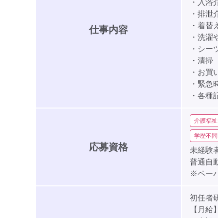
・入浴
・排泄
・着替
仕事内容
・洗濯
・シー
・清掃
・お買
・緊急
・各種
介護福祉
学歴不問
応募資格
未経験者
普通自
※ペー
初任者
【月給】2