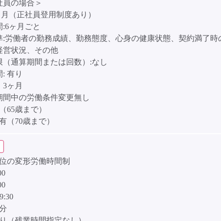
社員の場合＞
6ヶ月（正社員登用制度あり）
:6ヶ月ごと
準:労働者の勤務成績、勤務態度、心身の健康状態、契約満了時
経営状況、その他
限（通算期間または回数）:なし
:
有り
］3ヶ月
期間中の労働条件変更無し
（65歳まで）
有（70歳まで）
単位の変形労働時間制
00
00
9:30
0分
り（残業時間指定なし）