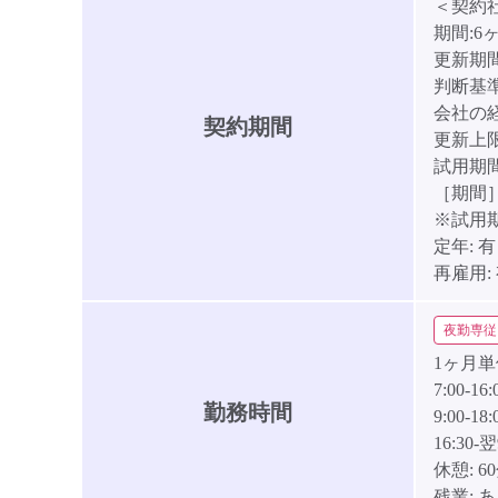
＜契約
期間:
更新期間
判断基
会社の
契約期間
更新上
試用期間
［期間
※試用
定年:
有
再雇用:
夜勤専従
1ヶ月
7:00-16:
勤務時間
9:00-18:
16:30-翌
休憩:
6
残業:
あ