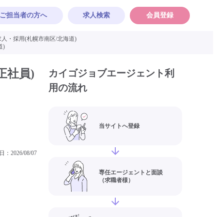
ご担当者の方へ
求人検索
会員登録
人・採用(札幌市南区/北海道)
)
正社員)
カイゴジョブエージェント利
用の流れ
当サイトへ登録
日：
2026/08/07
専任エージェントと面談
（求職者様）