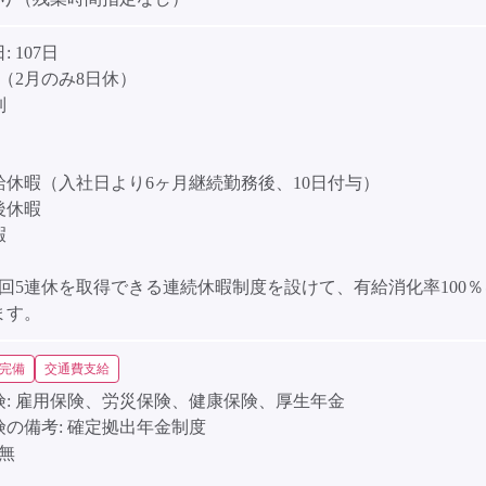
:
107日
（2月のみ8日休）
制
】
給休暇（入社日より6ヶ月継続勤務後、10日付与）
後休暇
暇
4回5連休を取得できる連続休暇制度を設けて、有給消化率100
ます。
完備
交通費支給
:
雇用保険、労災保険、健康保険、厚生年金
険の備考:
確定拠出年金制度
無