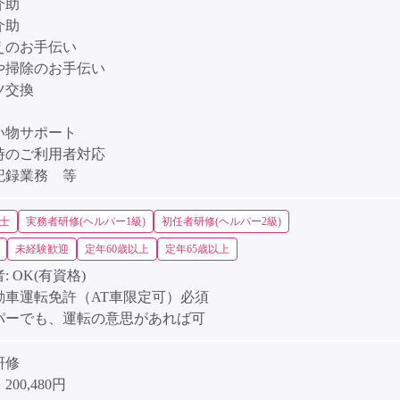
介助
介助
えのお手伝い
や掃除のお手伝い
ツ交換
い物サポート
時のご利用者対応
記録業務 等
士
実務者研修(ヘルパー1級)
初任者研修(ヘルパー2級)
未経験歓迎
定年60歳以上
定年65歳以上
:
OK(有資格)
動車運転免許（AT車限定可）必須
パーでも、運転の意思があれば可
研修
00,480円