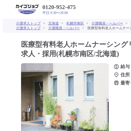
0120-952-475
平日 9:30〜20:00
介護求人トップ
>
北海道
>
札幌市南区
>
介護職員・ヘルパー
>
介護求人トップ
>
介護職員・ヘルパー
>
医療型有料老人ホームナーシ
医療型有料老人ホームナーシング
求人・採用(札幌市南区/北海道)
給与
住所
最寄