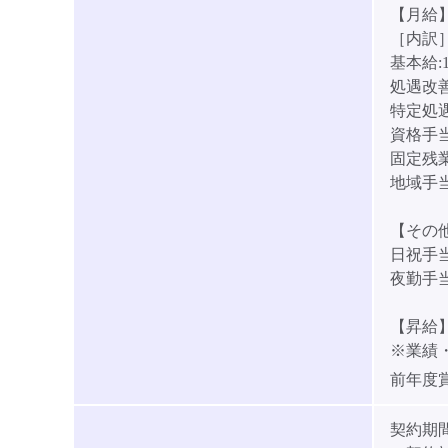
【月給】2
［内訳
基本給:1
処遇改善手
特定処遇
資格手当:
固定残業
地域手当:
【その
日祝手当
夜勤手当:
【昇給
※業績
前年度
契約期