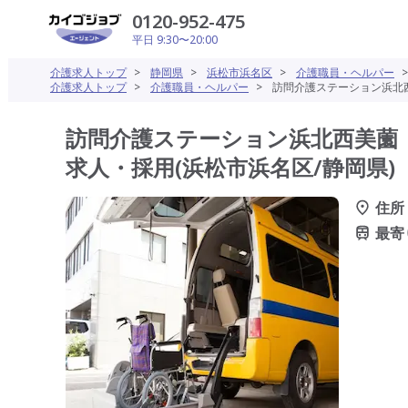
0120-952-475
平日 9:30〜20:00
介護求人トップ
>
静岡県
>
浜松市浜名区
>
介護職員・ヘルパー
介護求人トップ
>
介護職員・ヘルパー
>
訪問介護ステーション浜北西
訪問介護ステーション浜北西美薗
求人・採用(浜松市浜名区/静岡県)
住所
最寄