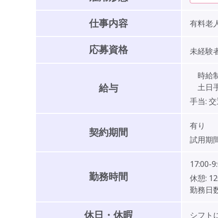
仕事内容
有料老
応募資格
未経験者
時給制:1
給与
土日手当
手当:
交
有り
契約期間
試用期間
17:00-9
勤務時間
休憩:
1
勤務日数
休日・休暇
シフト