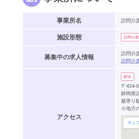
事業所名
訪問介
施設形態
訪問介護
訪問介
募集中の求人情報
訪問介
駅近
〒434-0
静岡県浜
最寄り
※地方
アクセス