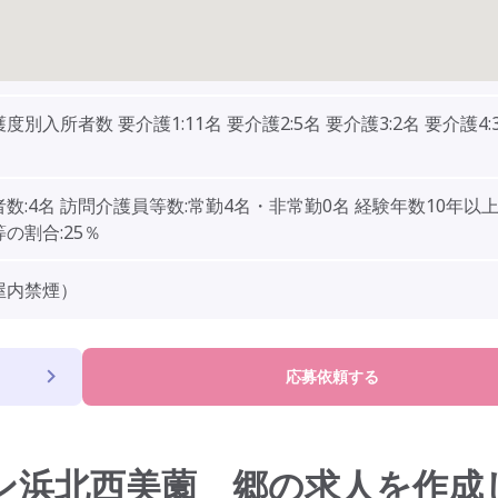
度別入所者数 要介護1:11名 要介護2:5名 要介護3:2名 要介護4:
数:4名 訪問介護員等数:常勤4名・非常勤0名 経験年数10年以
の割合:25％
屋内禁煙）
応募依頼する
ン浜北西美薗 郷の求人を作成