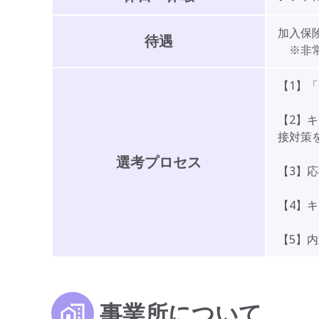
加入保険
待遇
※非常
【1】
【2】
接対策
選考プロセス
【3】
【4】
【5】
事業所について