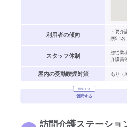
・要介護
利用者の傾向
護5:1名
総従業者
スタッフ体制
介護員等
屋内の受動喫煙対策
あり（
簡単１分
質問する
訪問介護ステーショ