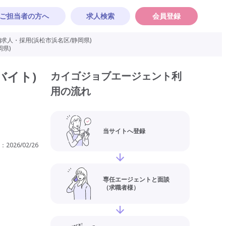
ご担当者の方へ
求人検索
会員登録
求人・採用(浜松市浜名区/静岡県)
県)
バイト)
カイゴジョブエージェント利
用の流れ
当サイトへ登録
：
2026/02/26
専任エージェントと面談
（求職者様）