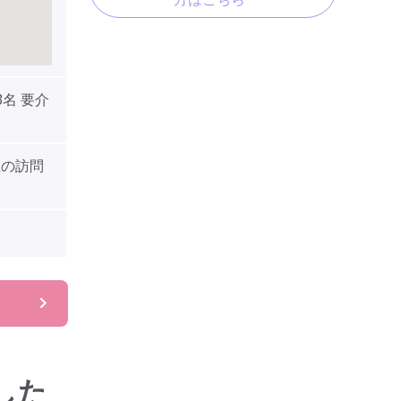
3名 要介
上の訪問
した