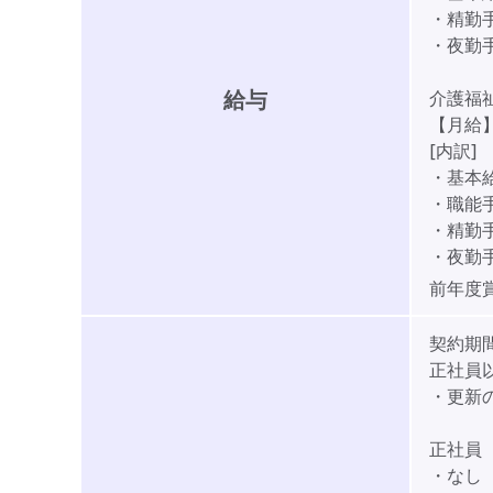
・精勤手当
・夜勤手当
給与
介護福
【月給】1
[内訳]
・基本給:
・職能手当
・精勤手当
・夜勤手当
前年度
契約期
正社員
・更新
正社員
・なし