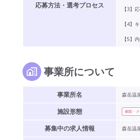
応募方法・選考プロセス
【3】
【4】
【5】
事業所について
事業所名
森岳温
施設形態
病院・ク
募集中の求人情報
森岳温