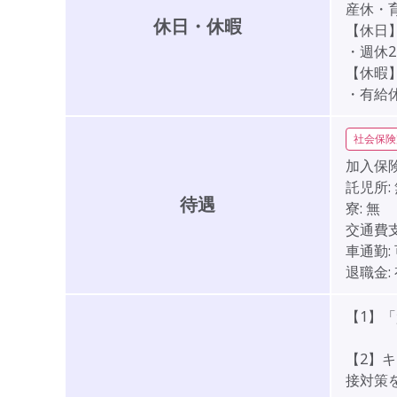
産休・
休日・休暇
【休日
・週休
【休暇
・有給休
社会保険
加入保険
託児所:
待遇
寮:
無
交通費支
車通勤:
退職金:
【1】
【2】
接対策