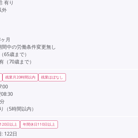
:
有り
以外
3ヶ月
期間中の労働条件変更無し
（65歳まで）
有（70歳まで）
残業月20時間以内
残業ほぼなし
7:00
翌08:30
0分
り（5時間以内）
120日以上
年間休日110日以上
:
122日