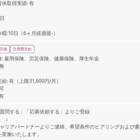
育休取得実績:
有
】
2日
】
暇:10日（6ヶ月経過後-）
完備
交通費支給
:
雇用保険、労災保険、健康保険、厚生年金
無
給:
有（上限31,600円/月）
可
有
「質問する」「応募依頼する」よりご登録
↓
キャリアパートナーよりご連絡、希望条件のヒアリングおよび書
を実施いたします。