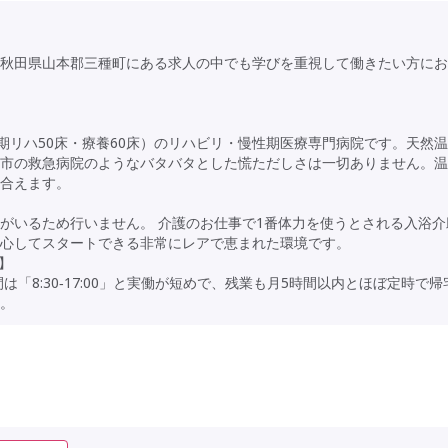
秋田県山本郡三種町にある求人の中でも学びを重視して働きたい方にお
期リハ50床・療養60床）のリハビリ・慢性期医療専門病院です。天然
市の救急病院のようなバタバタとした慌ただしさは一切ありません。温
合えます。
がいるため行いません。 介護のお仕事で1番体力を使うとされる入浴介
心してスタートできる非常にレアで恵まれた環境です。
】
「8:30‐17:00」と実働が短めで、残業も月5時間以内とほぼ定時で
。