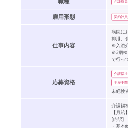
職種
介護職員
雇用形態
契約社員
病院に
排泄、
仕事内容
※入浴
※3病
で行っ
介護福祉
応募資格
学歴不問
未経験者
介護福
【月給】1
[内訳]
・基本給: