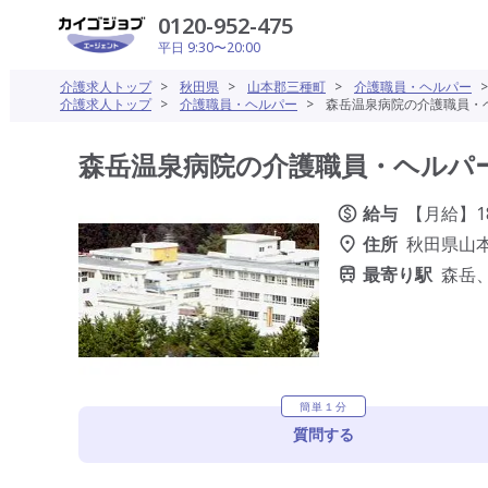
0120-952-475
平日 9:30〜20:00
介護求人トップ
>
秋田県
>
山本郡三種町
>
介護職員・ヘルパー
介護求人トップ
>
介護職員・ヘルパー
>
森岳温泉病院の介護職員・ヘ
森岳温泉病院の介護職員・ヘルパー(
給与
【月給】18
住所
秋田県山本
最寄り駅
森岳
簡単１分
質問する