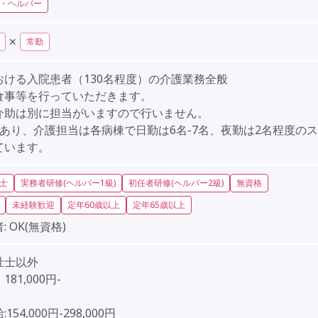
・ヘルパー
✕
常勤
おける入院患者（130名程度）の介護業務全般
食事等を行っていただきます。
介助は別に担当がいますので行いません。
棟あり、介護担当は各病棟で日勤は6名-7名、夜勤は2名程度の
ています。
士
実務者研修(ヘルパー1級)
初任者研修(ヘルパー2級)
無資格
未経験歓迎
定年60歳以上
定年65歳以上
:
OK(無資格)
祉士以外
81,000円-
154,000円-298,000円