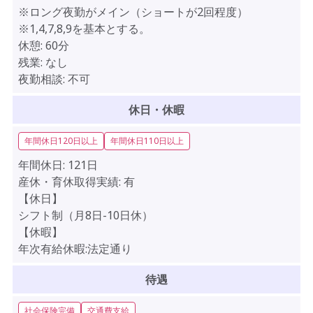
※ロング夜勤がメイン（ショートが2回程度）
※1,4,7,8,9を基本とする。
休憩:
60分
残業:
なし
夜勤相談:
不可
休日・休暇
年間休日120日以上
年間休日110日以上
年間休日:
121日
産休・育休取得実績:
有
【休日】
シフト制（月8日-10日休）
【休暇】
年次有給休暇:法定通り
待遇
社会保険完備
交通費支給