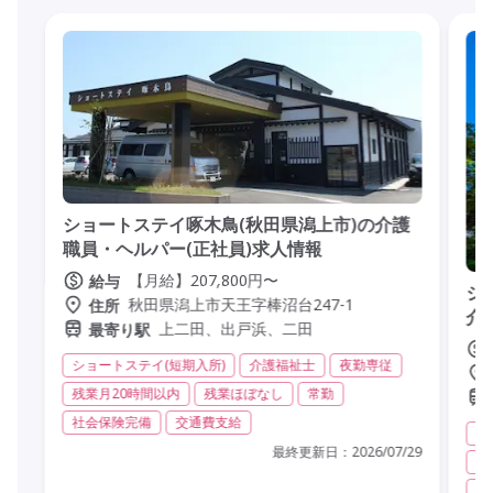
ショートステイ啄木鳥(秋田県潟上市)の介護
職員・ヘルパー(正社員)求人情報
【月給】207,800円〜
給与
シ
秋田県潟上市天王字棒沼台247-1
住所
介
上二田、出戸浜、二田
最寄り駅
ショートステイ(短期入所)
介護福祉士
夜勤専従
残業月20時間以内
残業ほぼなし
常勤
社会保険完備
交通費支給
シ
最終更新日：
2026/07/29
残
社