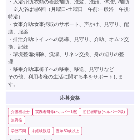
・入浴介助:衣類の着脱補助、洗髪、洗顔、体洗い補助
※入浴は週6回（月曜日-土曜日 午前:一般浴 午後:
特浴）
・食事介助:食事摂取のサポート、声かけ、見守り、配
膳、服薬
・排泄介助:トイレへの誘導、見守り、介助、オムツ交
換、記録
・環境整備:掃除、洗濯、リネン交換、身の辺りの整
理
・移乗介助:車椅子への移乗、移送、見守りなど
その他、利用者様の生活に関する事をサポートしま
す。
応募資格
介護福祉士
実務者研修(ヘルパー1級)
初任者研修(ヘルパー2級)
無資格
学歴不問
未経験歓迎
定年60歳以上