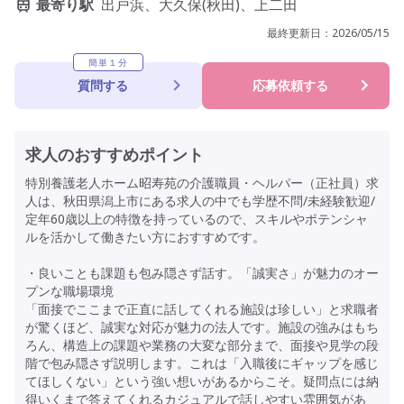
最寄り駅
出戸浜、大久保(秋田)、上二田
最終更新日：
2026/05/15
簡単１分
質問する
応募依頼する
求人のおすすめポイント
特別養護老人ホーム昭寿苑の介護職員・ヘルパー（正社員）求
人は、秋田県潟上市にある求人の中でも学歴不問/未経験歓迎/
定年60歳以上の特徴を持っているので、スキルやポテンシャ
ルを活かして働きたい方におすすめです。
・良いことも課題も包み隠さず話す。「誠実さ」が魅力のオー
プンな職場環境
「面接でここまで正直に話してくれる施設は珍しい」と求職者
が驚くほど、誠実な対応が魅力の法人です。施設の強みはもち
ろん、構造上の課題や業務の大変な部分まで、面接や見学の段
階で包み隠さず説明します。これは「入職後にギャップを感じ
てほしくない」という強い想いがあるからこそ。疑問点には納
得いくまで答えてくれるカジュアルで話しやすい雰囲気があ