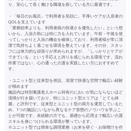
り、安心して長く働ける職場を探している方に最適です。
・「毎日のお風呂」で利用者を笑顔に。手厚いケアが入居者の
QOLを支えています
「業務効率よりも、利用者様の快適さを優先したい」という想
いから、入浴介助には特に力を入れています。午前・午後を使
ってしっかりと入浴の機会を確保しており、利用者様が常に清
潔で気持ちよく過ごせる環境を整えています。その分、スタッ
フには体力的な頑張りが求められますが、「しっかりとケアが
できている」という手応えと誇りを感じられる環境です。流れ
作業ではない、心の通った介護を実践したい方におすすめで
す。
・ユニット型と従来型を併設。清潔で快適な空間で幅広い経験
が積めます
施設内は特別養護老人ホーム特有のにおいが気にならないほど
清掃が行き届いており、特にユニット型エリアは「とても綺
麗」と評判です。従来型とユニット型の両方を運営しているた
め、1つの施設にいながら異なるケア形態のノウハウを学ぶこ
とが可能です。未経験の方でも、基礎から応用まで幅広い介護
スキルを身につけられる環境が整っています。
※ユニット型では簡単な調理業務（お米を研ぐ・お味噌汁を作