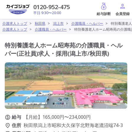
給与診断
0120-952-475
平日 9:30〜20:00
介護求人トップ
>
秋田県
>
潟上市
>
介護職員・ヘルパー
>
特別養護老人
介護求人トップ
>
介護職員・ヘルパー
>
特別養護老人ホーム昭寿苑の介護職員
特別養護老人ホーム昭寿苑の介護職員・ヘル
パー(正社員)求人・採用(潟上市/秋田県)
給与
【月給】165,000円〜234,000円
住所
秋田県潟上市昭和大久保字北野海老漉沼端74-3