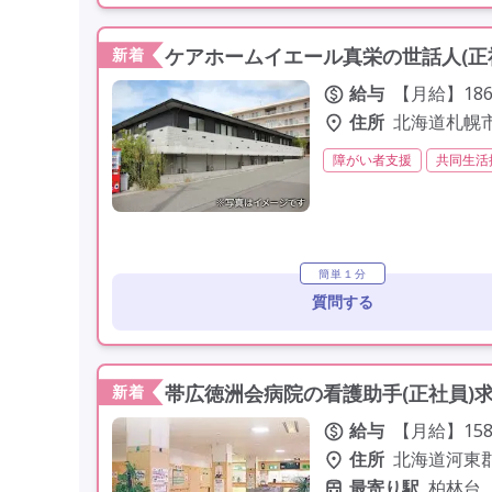
ケアホームイエール真栄の世話人(正
新着
給与
【月給】186,
住所
北海道札幌
障がい者支援
共同生活
初任者研修(ヘルパー2級)
社会保険完備
交通費支
駅近
簡単１分
質問する
帯広徳洲会病院の看護助手(正社員)
新着
給与
【月給】158
住所
北海道河東郡
最寄り駅
柏林台