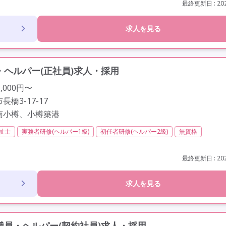
歳以上
車通勤可
最終更新日 : 202
求人を見る
ヘルパー(正社員)求人・採用
,000円〜
橋3-17-17
南小樽、小樽築港
祉士
実務者研修(ヘルパー1級)
初任者研修(ヘルパー2級)
無資格
間以内
残業ほぼなし
常勤
社会保険完備
交通費支給
学歴不問
以上
定年65歳以上
車通勤可
資格取得支援
研修制度あり
最終更新日 : 202
求人を見る
員・ヘルパー(契約社員)求人・採用