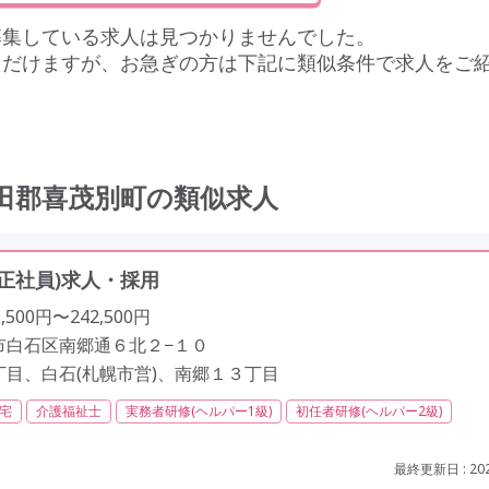
募集している求人は見つかりませんでした。
ただけますが、お急ぎの方は下記に類似条件で求人をご
田郡喜茂別町の類似求人
正社員)求人・採用
500円〜242,500円
市白石区南郷通６北２−１０
丁目、白石(札幌市営)、南郷１３丁目
宅
介護福祉士
実務者研修(ヘルパー1級)
初任者研修(ヘルパー2級)
社会保険完備
交通費支給
年間休日110日以上
学歴不問
歳以上
車通勤可
駅近
最終更新日 : 202