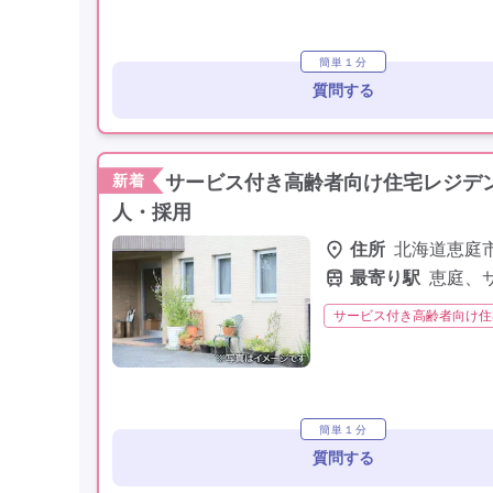
無資格
夜勤なし
残
学歴不問
未経験歓迎
簡単１分
質問する
サービス付き高齢者向け住宅レジデン
新着
人・採用
住所
北海道恵庭
最寄り駅
恵庭、
サービス付き高齢者向け住
非常勤
学歴不問
簡単１分
質問する