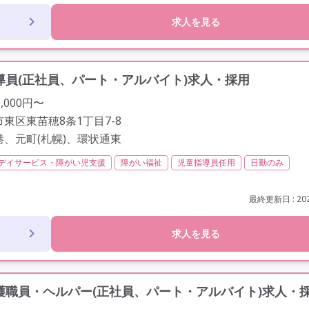
求人を見る
員(正社員、パート・アルバイト)求人・採用
,000円〜
東区東苗穂8条1丁目7-8
港、元町(札幌)、環状通東
デイサービス・障がい児支援
障がい福祉
児童指導員任用
日勤のみ
間以内
残業ほぼなし
常勤
非常勤
社会保険完備
交通費支給
歴不問
未経験歓迎
車通勤可
最終更新日 : 202
求人を見る
職員・ヘルパー(正社員、パート・アルバイト)求人・