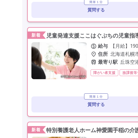
簡単１分
質問する
児童発達支援ここはぐぷちの児童指導
新着
給与
【月給】190
住所
北海道札幌市
最寄り駅
丘珠空
障がい者支援
放課後等
夜勤なし
残業月20時
年間休日110日以上
学
簡単１分
質問する
特別養護老人ホーム神愛園手稲の介護
新着