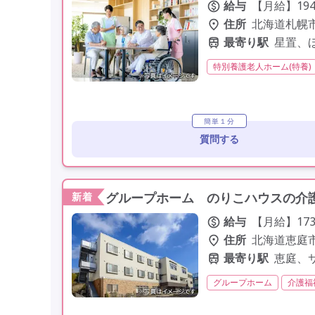
給与
【月給】194,
住所
北海道札幌市
最寄り駅
星置、
特別養護老人ホーム(特養)
非常勤
社会保険完備
定年60歳以上
車通勤可
簡単１分
質問する
グループホーム のりこハウスの介護
新着
給与
【月給】173
住所
北海道恵庭市
最寄り駅
恵庭、
グループホーム
介護福
夜勤専従
残業月20時