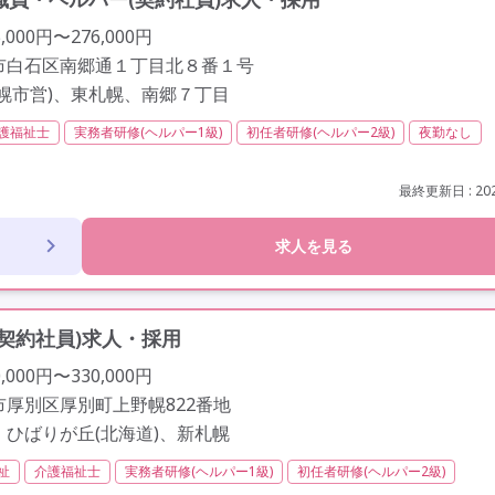
000円〜276,000円
市白石区南郷通１丁目北８番１号
札幌市営)、東札幌、南郷７丁目
護福祉士
実務者研修(ヘルパー1級)
初任者研修(ヘルパー2級)
夜勤なし
社会保険完備
交通費支給
学歴不問
未経験歓迎
定年なし
最終更新日 : 202
求人を見る
契約社員)求人・採用
000円〜330,000円
厚別区厚別町上野幌822番地
、ひばりが丘(北海道)、新札幌
祉
介護福祉士
実務者研修(ヘルパー1級)
初任者研修(ヘルパー2級)