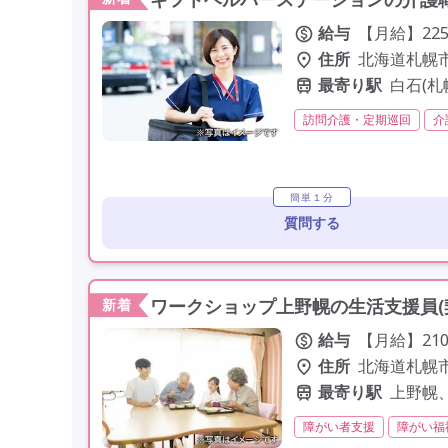
給与
【月給】225,
住所
北海道札幌
最寄り駅
白石(
訪問介護・定期巡回
介
残業月20時間以内
常勤
車通勤可
駅近
簡単１分
質問する
ワークショップ上野幌の生活支援員(
新着
給与
【月給】210,
住所
北海道札幌市
最寄り駅
上野幌
障がい者支援
障がい福