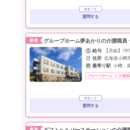
定年60歳以上
定年65
簡単１分
質問する
グループホーム夢あかりの介護職員・
新着
給与
【月給】191
住所
北海道小樽市長
最寄り駅
小樽、
グループホーム
介護福
夜勤専従
残業月20時
未経験歓迎
定年60歳
簡単１分
質問する
ギフトヘルパーステーションの介護職
新着