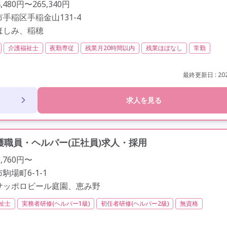
480円〜265,340円
手稲区手稲金山131-4
ほしみ、稲穂
介護福祉士
夜勤専従
残業月20時間以内
残業ほぼなし
常勤
交通費支給
託児所・保育支援あり
年間休日110日以上
学歴不問
資格取得支援
最終更新日 : 202
求人を見る
職員・ヘルパー(正社員)求人・採用
,760円〜
駒場町6-1-1
サッポロビール庭園、恵み野
祉士
実務者研修(ヘルパー1級)
初任者研修(ヘルパー2級)
無資格
間以内
残業ほぼなし
常勤
社会保険完備
交通費支給
学歴不問