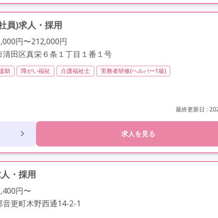
社員)求人・採用
000円〜212,000円
市清田区真栄６条１丁目１番１号
援助
障がい福祉
介護福祉士
実務者研修(ヘルパー1級)
無資格
夜勤専従
残業月20時間以内
残業ほぼなし
常勤
給
年間休日110日以上
学歴不問
未経験歓迎
定年60歳以上
車通勤
最終更新日 : 202
求人を見る
求人・採用
,400円〜
音更町木野西通14-2-1