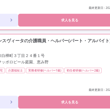
業月20時間以内
残業ほぼなし
常勤
社会保険完備
交通費支給
定年なし
車通勤可
駅近
最終更新日 : 202
求人を見る
スヴィータの介護職員・ヘルパー(パート・アルバイト
市白樺町３丁目２４番１号
サッポロビール庭園、恵み野
宅
介護福祉士
実務者研修(ヘルパー1級)
初任者研修(ヘルパー2級)
最終更新日 : 202
求人を見る