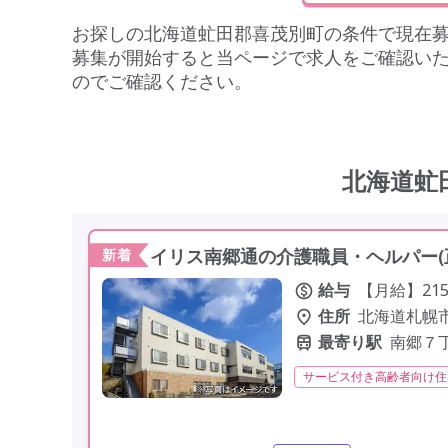
お探しの
北海道虻田郡喜茂別町
の条件で現在
募集が開始すると当ページで求人をご確認い
のでご確認ください。
北海道虻
イリス南郷通の介護職員・ヘルパー(
新着
給与
【月給】215,
住所
北海道札幌
最寄り駅
南郷７
サービス付き高齢者向け住
残業月20時間以内
常勤
定年60歳以上
定年65