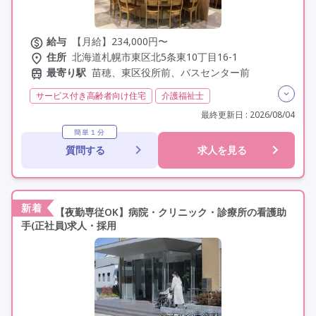
給与
【月給】234,000円〜
住所
北海道札幌市東区北5条東10丁目16-1
最寄り駅
苗穂、東区役所前、バスセンター前
サービス付き高齢者向け住宅
介護福祉士
実務者研修(ヘルパー1級)
初任者研修(ヘルパー2級)
最終更新日 : 2026/08/04
夜勤専従
残業月20時間以内
常勤
オープン3年以内
簡単１分
質問する
求人を見る
社会保険完備
交通費支給
年間休日110日以上
学歴不問
未経験歓迎
定年60歳以上
定年65歳以上
車通勤可
駅近
新着
【夜勤専従OK】病院・クリニック・診療所の看護助
手(正社員)求人・採用