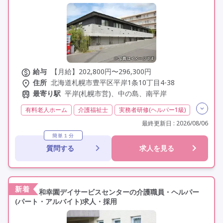
給与
【月給】202,800円〜296,300円
住所
北海道札幌市豊平区平岸1条10丁目4-38
最寄り駅
平岸(札幌市営)、中の島、南平岸
有料老人ホーム
介護福祉士
実務者研修(ヘルパー1級)
初任者研修(ヘルパー2級)
社会福祉士
夜勤専従
最終更新日 : 2026/08/06
残業月20時間以内
残業ほぼなし
常勤
非常勤
簡単１分
質問する
求人を見る
社会保険完備
交通費支給
学歴不問
定年60歳以上
車通勤可
駅近
新着
和幸園デイサービスセンターの介護職員・ヘルパー
(パート・アルバイト)求人・採用