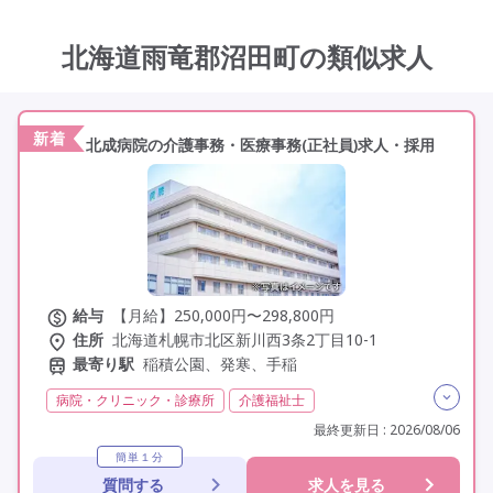
その他の条件を選ぶ
北海道雨竜郡沼田町の類似求人
新着
北成病院の介護事務・医療事務(正社員)求人・採用
給与
【月給】250,000円〜298,800円
住所
北海道札幌市北区新川西3条2丁目10-1
最寄り駅
稲積公園、発寒、手稲
病院・クリニック・診療所
介護福祉士
実務者研修(ヘルパー1級)
初任者研修(ヘルパー2級)
最終更新日 : 2026/08/06
その他
日勤のみ
夜勤なし
残業月20時間以内
簡単１分
質問する
求人を見る
残業ほぼなし
常勤
社会保険完備
交通費支給