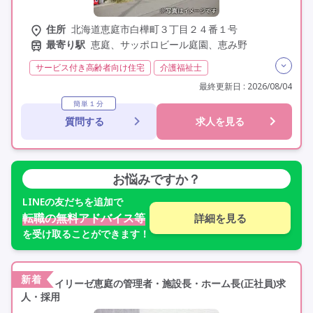
住所
北海道恵庭市白樺町３丁目２４番１号
最寄り駅
恵庭、サッポロビール庭園、恵み野
サービス付き高齢者向け住宅
介護福祉士
実務者研修(ヘルパー1級)
初任者研修(ヘルパー2級)
最終更新日 : 2026/08/04
非常勤
学歴不問
簡単１分
質問する
求人を見る
お悩みですか？
LINE
の友だちを追加で
転職の無料アドバイス等
詳細を見る
を受け取ることができます！
新着
イリーゼ恵庭の管理者・施設長・ホーム長(正社員)求
人・採用