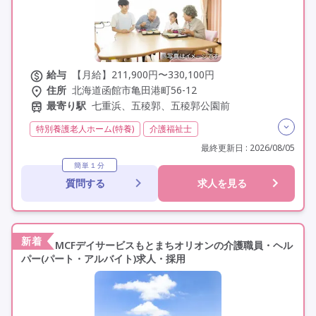
給与
【月給】211,900円〜330,100円
住所
北海道函館市亀田港町56-12
最寄り駅
七重浜、五稜郭、五稜郭公園前
特別養護老人ホーム(特養)
介護福祉士
実務者研修(ヘルパー1級)
初任者研修(ヘルパー2級)
最終更新日 : 2026/08/05
残業月20時間以内
常勤
社会保険完備
学歴不問
簡単１分
質問する
求人を見る
未経験歓迎
定年なし
車通勤可
新着
MCFデイサービスもとまちオリオンの介護職員・ヘル
パー(パート・アルバイト)求人・採用