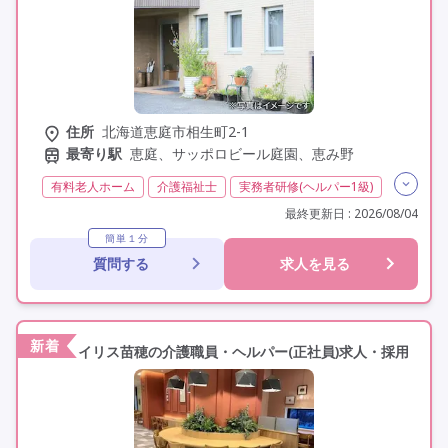
住所
北海道恵庭市相生町2-1
最寄り駅
恵庭、サッポロビール庭園、恵み野
有料老人ホーム
介護福祉士
実務者研修(ヘルパー1級)
初任者研修(ヘルパー2級)
社会福祉士
無資格
最終更新日 : 2026/08/04
介護支援専門員(ケアマネジャー)
社会福祉主事任用
簡単１分
質問する
求人を見る
その他
日勤のみ
夜勤なし
常勤
社会保険完備
交通費支給
学歴不問
未経験歓迎
定年60歳以上
定年65歳以上
駅近
資格取得支援
研修制度あり
新着
イリス苗穂の介護職員・ヘルパー(正社員)求人・採用