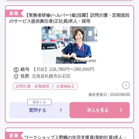
新着
【実務者研修(ヘルパー1級)活躍】訪問介護・定期巡回
のサービス提供責任者(正社員)求人・採用
給与
【月給】226,780円〜280,000円
住所
北海道札幌市白石区
訪問介護・定期巡回
介護福祉士
実務者研修(ヘルパー1級)
常勤
社会保険完備
最終更新日 : 2026/08/06
交通費支給
学歴不問
定年60歳以上
定年65歳以上
簡単１分
質問する
求人を見る
車通勤可
新着
ワークショップ上野幌の生活支援員(契約社員)求人・