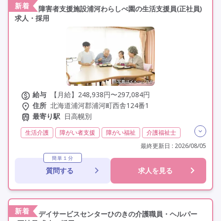
新着
障害者支援施設浦河わらしべ園の生活支援員(正社員)
求人・採用
給与
【月給】248,938円〜297,084円
住所
北海道浦河郡浦河町西舎124番1
最寄り駅
日高幌別
生活介護
障がい者支援
障がい福祉
介護福祉士
実務者研修(ヘルパー1級)
初任者研修(ヘルパー2級)
最終更新日 : 2026/08/05
無資格
夜勤専従
残業月20時間以内
残業ほぼなし
簡単１分
質問する
求人を見る
常勤
社会保険完備
交通費支給
年間休日110日以上
学歴不問
未経験歓迎
定年60歳以上
車通勤可
新着
デイサービスセンターひのきの介護職員・ヘルパー