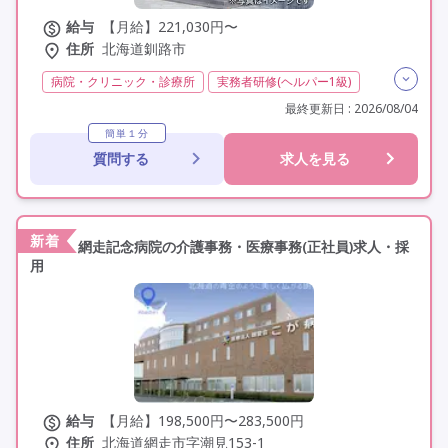
給与
【月給】221,030円〜
住所
北海道釧路市
病院・クリニック・診療所
実務者研修(ヘルパー1級)
初任者研修(ヘルパー2級)
夜勤専従
残業月20時間以内
最終更新日 : 2026/08/04
常勤
社会保険完備
交通費支給
年間休日120日以上
簡単１分
質問する
求人を見る
年間休日110日以上
学歴不問
定年60歳以上
車通勤可
新着
網走記念病院の介護事務・医療事務(正社員)求人・採
用
給与
【月給】198,500円〜283,500円
住所
北海道網走市字潮見153-1