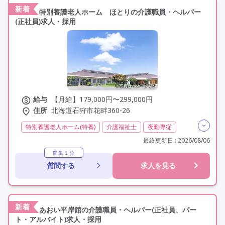
新着
特別養護老人ホーム ほとりの介護職員・ヘルパー
(正社員)求人・採用
給与
【月給】179,000円〜299,000円
住所
北海道石狩市花畔360-26
特別養護老人ホーム(特養)
介護福祉士
夜勤専従
残業月20時間以内
残業ほぼなし
常勤
最終更新日 : 2026/08/06
社会保険完備
交通費支給
託児所・保育支援あり
簡単１分
質問する
求人を見る
年間休日120日以上
年間休日110日以上
学歴不問
定年60歳以上
車通勤可
駅近
資格取得支援
研修制度あり
新着
あおい平岸館の介護職員・ヘルパー(正社員、パー
ト・アルバイト)求人・採用