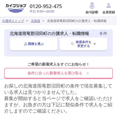
給与診断
0120-952-475
平日 9:30〜20:00
介護求人トップ
>
北海道
>
北海道雨竜郡沼田町の介護求人・転職情報
北海道雨竜郡沼田町の介護求人・転職情報
0
件
検索条件を
職種を選ぶ
変更する
北海道
ご希望の新着求人をすぐにお知らせ！
変更
条件に合った新着求人を受け取る ＞
雨竜郡沼田町
変更
お探しの
北海道雨竜郡沼田町
の条件で現在募集して
いる求人は見つかりませんでした。
募集が開始すると当ページで求人をご確認いただけ
施設形態を選ぶ
ますが、お急ぎの方は下記に類似条件で求人をご紹
介しますのでご確認ください。