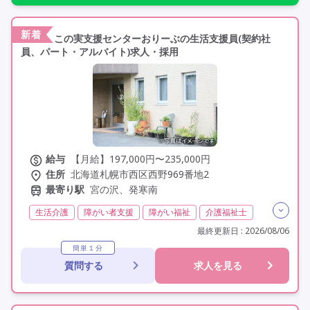
新着
この実支援センターおりーぶの生活支援員(契約社
員、パート・アルバイト)求人・採用
給与
【月給】197,000円〜235,000円
住所
北海道札幌市西区西野969番地2
最寄り駅
宮の沢、発寒南
生活介護
障がい者支援
障がい福祉
介護福祉士
実務者研修(ヘルパー1級)
初任者研修(ヘルパー2級)
最終更新日 : 2026/08/06
社会福祉士
サービス管理責任者
無資格
日勤のみ
簡単１分
質問する
求人を見る
夜勤なし
残業月20時間以内
残業ほぼなし
常勤
非常勤
社会保険完備
交通費支給
学歴不問
車通勤可