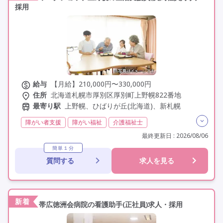
採用
給与
【月給】210,000円〜330,000円
住所
北海道札幌市厚別区厚別町上野幌822番地
最寄り駅
上野幌、ひばりが丘(北海道)、新札幌
障がい者支援
障がい福祉
介護福祉士
実務者研修(ヘルパー1級)
初任者研修(ヘルパー2級)
最終更新日 : 2026/08/06
無資格
夜勤なし
残業月20時間以内
残業ほぼなし
簡単１分
質問する
求人を見る
常勤
社会保険完備
交通費支給
学歴不問
未経験歓迎
定年なし
車通勤可
駅近
新着
帯広徳洲会病院の看護助手(正社員)求人・採用