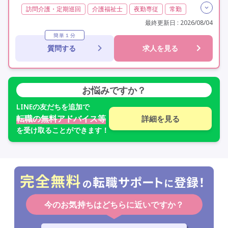
訪問介護・定期巡回
介護福祉士
夜勤専従
常勤
社会保険完備
交通費支給
年間休日110日以上
最終更新日 : 2026/08/04
学歴不問
定年60歳以上
駅近
簡単１分
質問する
求人を見る
お悩みですか？
LINE
の友だちを追加で
転職の無料アドバイス等
詳細を見る
を受け取ることができます！
今のお気持ちはどちらに近いですか？