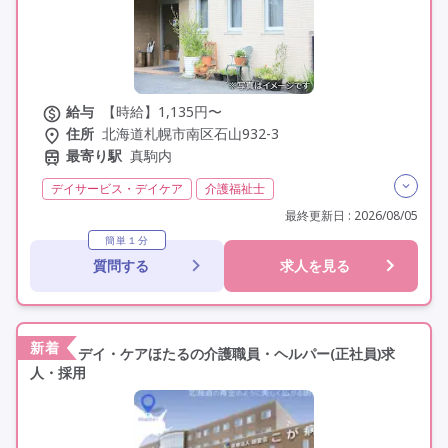
給与
【時給】1,135円〜
住所
北海道札幌市南区石山932-3
最寄り駅
真駒内
デイサービス・デイケア
介護福祉士
実務者研修(ヘルパー1級)
初任者研修(ヘルパー2級)
最終更新日 : 2026/08/05
無資格
非常勤
学歴不問
未経験歓迎
簡単１分
質問する
求人を見る
定年60歳以上
車通勤可
新着
デイ・ケアほたるの介護職員・ヘルパー(正社員)求
人・採用