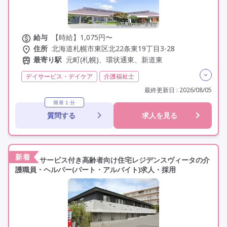
給与
【時給】1,075円〜
住所
北海道札幌市東区北22条東19丁目3-28
最寄り駅
元町(札幌)、環状通東、新道東
デイサービス・デイケア
介護福祉士
実務者研修(ヘルパー1級)
初任者研修(ヘルパー2級)
最終更新日 : 2026/08/05
非常勤
学歴不問
未経験歓迎
定年60歳以上
簡単１分
質問する
求人を見る
定年65歳以上
車通勤可
駅近
新着
サービス付き高齢者向け住宅レジデンスヴィータの介
護職員・ヘルパー(パート・アルバイト)求人・採用