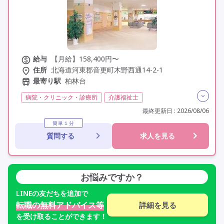
給与
【月給】158,400円〜
住所
北海道河東郡音更町木野西通14-2-1
最寄り駅
柏林台
病院・クリニック・診療所
介護福祉士
残業月20時間以内
残業ほぼなし
常勤
最終更新日 : 2026/08/06
社会保険完備
交通費支給
年間休日110日以上
簡単１分
質問する
求人を見る
学歴不問
定年60歳以上
車通勤可
お悩みですか？
LINE
の友だちを追加で
転職の無料アドバイス等
詳細を見る
を受け取ることができます！