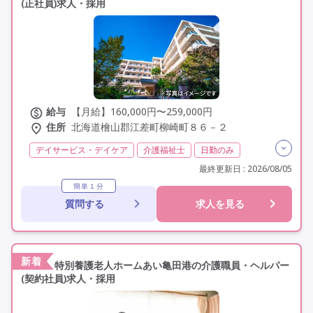
(正社員)求人・採用
給与
【月給】160,000円〜259,000円
住所
北海道檜山郡江差町柳崎町８６－２
デイサービス・デイケア
介護福祉士
日勤のみ
夜勤なし
残業月20時間以内
残業ほぼなし
常勤
最終更新日 : 2026/08/05
社会保険完備
交通費支給
年間休日120日以上
簡単１分
質問する
求人を見る
年間休日110日以上
学歴不問
未経験歓迎
定年60歳以上
車通勤可
駅近
新着
特別養護老人ホームあい亀田港の介護職員・ヘルパー
(契約社員)求人・採用