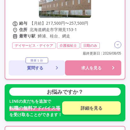
給与
【月給】217,500円〜257,500円
住所
北海道網走市字潮見153-1
最寄り駅
鱒浦、桂台、網走
デイサービス・デイケア
介護福祉士
日勤のみ
夜勤なし
残業月20時間以内
残業ほぼなし
常勤
最終更新日 : 2026/08/05
社会保険完備
交通費支給
託児所・保育支援あり
簡単１分
質問する
求人を見る
年間休日120日以上
年間休日110日以上
学歴不問
定年60歳以上
車通勤可
お悩みですか？
LINE
の友だちを追加で
転職の無料アドバイス等
詳細を見る
を受け取ることができます！