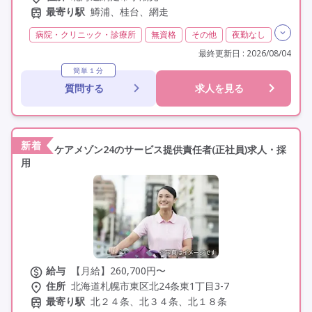
最寄り駅
鱒浦、桂台、網走
病院・クリニック・診療所
無資格
その他
夜勤なし
残業月20時間以内
常勤
社会保険完備
交通費支給
最終更新日 : 2026/08/04
託児所・保育支援あり
学歴不問
定年60歳以上
簡単１分
質問する
求人を見る
車通勤可
資格取得支援
研修制度あり
新着
ケアメゾン24のサービス提供責任者(正社員)求人・採
用
給与
【月給】260,700円〜
住所
北海道札幌市東区北24条東1丁目3-7
最寄り駅
北２４条、北３４条、北１８条