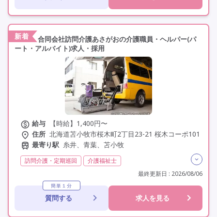
学歴不問
定年60歳以上
車通勤可
新着
合同会社訪問介護あさがおの介護職員・ヘルパー(パ
ート・アルバイト)求人・採用
給与
【時給】1,400円〜
住所
北海道苫小牧市桜木町2丁目23-21 桜木コーポ101
最寄り駅
糸井、青葉、苫小牧
訪問介護・定期巡回
介護福祉士
実務者研修(ヘルパー1級)
初任者研修(ヘルパー2級)
最終更新日 : 2026/08/06
社会福祉士
その他
非常勤
学歴不問
簡単１分
質問する
求人を見る