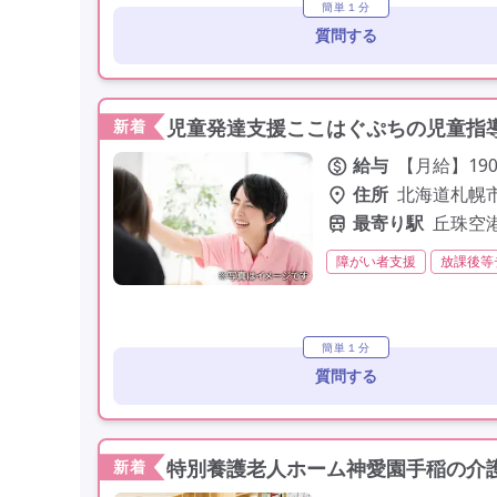
簡単１分
質問する
児童発達支援ここはぐぷちの児童指導
新着
給与
【月給】190
住所
北海道札幌市
最寄り駅
丘珠空
障がい者支援
放課後等
夜勤なし
残業月20時
年間休日110日以上
学
簡単１分
質問する
特別養護老人ホーム神愛園手稲の介護
新着