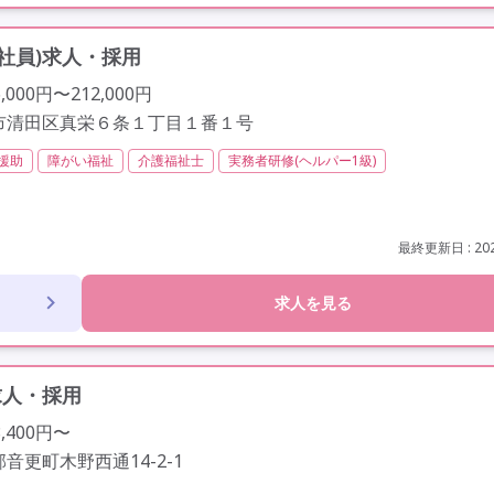
社員)求人・採用
000円〜212,000円
市清田区真栄６条１丁目１番１号
援助
障がい福祉
介護福祉士
実務者研修(ヘルパー1級)
無資格
夜勤専従
残業月20時間以内
残業ほぼなし
常勤
給
年間休日110日以上
学歴不問
未経験歓迎
定年60歳以上
車通勤
最終更新日 : 202
求人を見る
求人・採用
,400円〜
音更町木野西通14-2-1