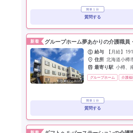
定年60歳以上
定年65
簡単１分
質問する
グループホーム夢あかりの介護職員・
新着
給与
【月給】191
住所
北海道小樽市長
最寄り駅
小樽、
グループホーム
介護福
夜勤専従
残業月20時
未経験歓迎
定年60歳
簡単１分
質問する
ギフトヘルパーステーションの介護職
新着