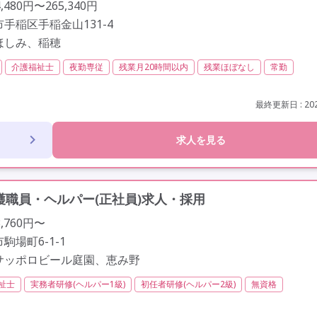
480円〜265,340円
手稲区手稲金山131-4
ほしみ、稲穂
介護福祉士
夜勤専従
残業月20時間以内
残業ほぼなし
常勤
交通費支給
託児所・保育支援あり
年間休日110日以上
学歴不問
資格取得支援
最終更新日 : 202
求人を見る
職員・ヘルパー(正社員)求人・採用
,760円〜
駒場町6-1-1
サッポロビール庭園、恵み野
祉士
実務者研修(ヘルパー1級)
初任者研修(ヘルパー2級)
無資格
間以内
残業ほぼなし
常勤
社会保険完備
交通費支給
学歴不問