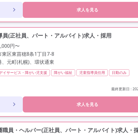
求人を見る
員(正社員、パート・アルバイト)求人・採用
,000円〜
東区東苗穂8条1丁目7-8
港、元町(札幌)、環状通東
デイサービス・障がい児支援
障がい福祉
児童指導員任用
日勤のみ
間以内
残業ほぼなし
常勤
非常勤
社会保険完備
交通費支給
歴不問
未経験歓迎
車通勤可
最終更新日 : 202
求人を見る
職員・ヘルパー(正社員、パート・アルバイト)求人・