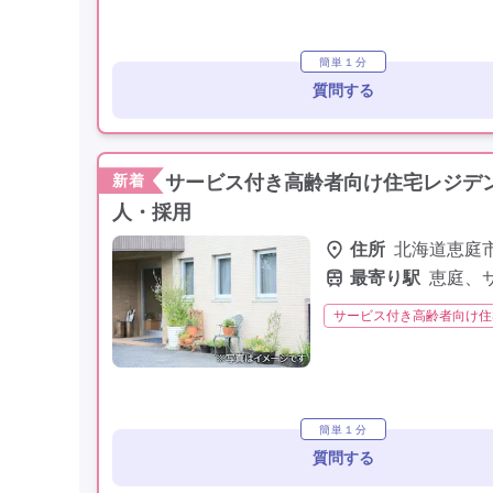
無資格
夜勤なし
残
学歴不問
未経験歓迎
簡単１分
質問する
サービス付き高齢者向け住宅レジデン
新着
人・採用
住所
北海道恵庭
最寄り駅
恵庭、
サービス付き高齢者向け住
非常勤
学歴不問
簡単１分
質問する