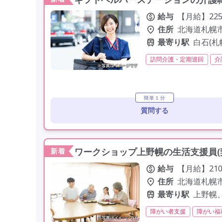
給与
【月給】225,
住所
北海道札幌
最寄り駅
白石(
訪問介護・定期巡回
介
残業月20時間以内
常勤
車通勤可
駅近
簡単１分
質問する
ワークショップ上野幌の生活支援員(
新着
給与
【月給】210,
住所
北海道札幌市
最寄り駅
上野幌
障がい者支援
障がい福