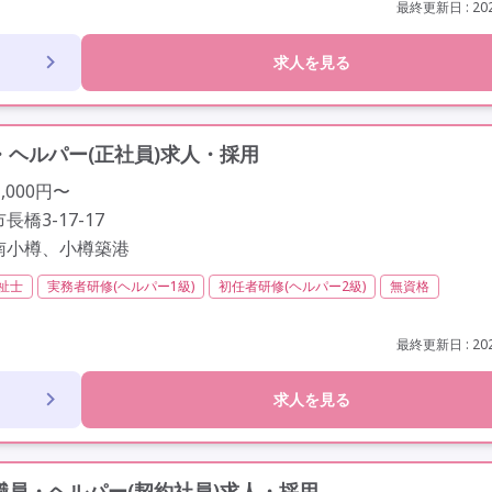
歳以上
車通勤可
最終更新日 : 202
求人を見る
ヘルパー(正社員)求人・採用
,000円〜
橋3-17-17
南小樽、小樽築港
祉士
実務者研修(ヘルパー1級)
初任者研修(ヘルパー2級)
無資格
間以内
残業ほぼなし
常勤
社会保険完備
交通費支給
学歴不問
以上
定年65歳以上
車通勤可
資格取得支援
研修制度あり
最終更新日 : 202
求人を見る
員・ヘルパー(契約社員)求人・採用