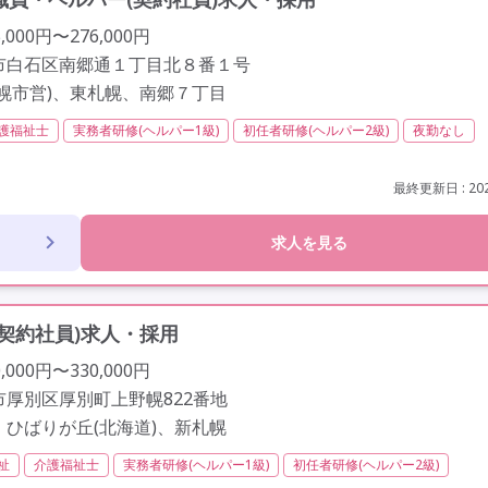
000円〜276,000円
市白石区南郷通１丁目北８番１号
札幌市営)、東札幌、南郷７丁目
護福祉士
実務者研修(ヘルパー1級)
初任者研修(ヘルパー2級)
夜勤なし
社会保険完備
交通費支給
学歴不問
未経験歓迎
定年なし
最終更新日 : 202
求人を見る
契約社員)求人・採用
000円〜330,000円
厚別区厚別町上野幌822番地
、ひばりが丘(北海道)、新札幌
祉
介護福祉士
実務者研修(ヘルパー1級)
初任者研修(ヘルパー2級)