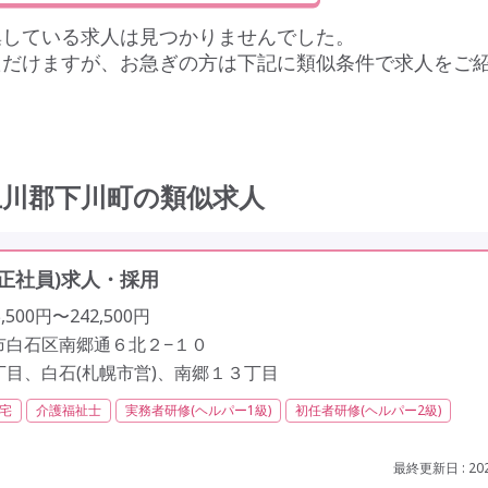
集している求人は見つかりませんでした。
ただけますが、お急ぎの方は下記に類似条件で求人をご
上川郡下川町の類似求人
正社員)求人・採用
500円〜242,500円
市白石区南郷通６北２−１０
丁目、白石(札幌市営)、南郷１３丁目
宅
介護福祉士
実務者研修(ヘルパー1級)
初任者研修(ヘルパー2級)
社会保険完備
交通費支給
年間休日110日以上
学歴不問
歳以上
車通勤可
駅近
最終更新日 : 202