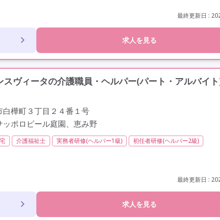
業月20時間以内
残業ほぼなし
常勤
社会保険完備
交通費支給
定年なし
車通勤可
駅近
最終更新日 : 202
求人を見る
スヴィータの介護職員・ヘルパー(パート・アルバイト
市白樺町３丁目２４番１号
サッポロビール庭園、恵み野
宅
介護福祉士
実務者研修(ヘルパー1級)
初任者研修(ヘルパー2級)
最終更新日 : 202
求人を見る