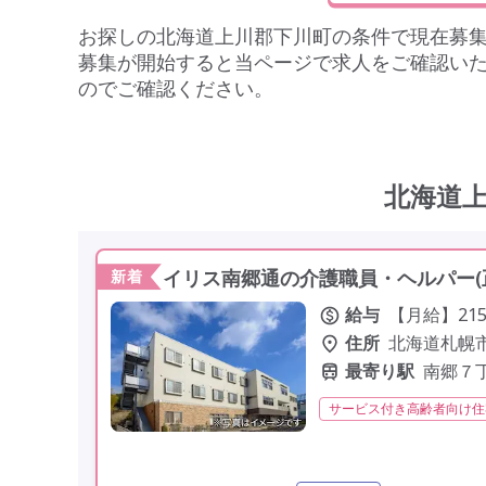
お探しの
北海道上川郡下川町
の条件で現在募
募集が開始すると当ページで求人をご確認い
のでご確認ください。
北海道
イリス南郷通の介護職員・ヘルパー(
新着
給与
【月給】215,
住所
北海道札幌
最寄り駅
南郷７
サービス付き高齢者向け住
残業月20時間以内
常勤
定年60歳以上
定年65