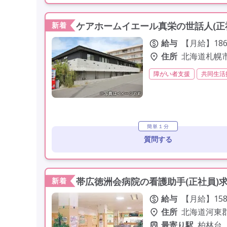
ケアホームイエール真栄の世話人(正
新着
給与
【月給】186,
住所
北海道札幌
障がい者支援
共同生活
初任者研修(ヘルパー2級)
社会保険完備
交通費支
駅近
簡単１分
質問する
帯広徳洲会病院の看護助手(正社員)
新着
給与
【月給】158
住所
北海道河東郡
最寄り駅
柏林台