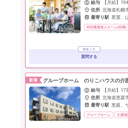
給与
【月給】194,
住所
北海道札幌市
最寄り駅
星置、
特別養護老人ホーム(特養)
非常勤
社会保険完備
定年60歳以上
車通勤可
簡単１分
質問する
グループホーム のりこハウスの介護
新着
給与
【月給】173
住所
北海道恵庭市
最寄り駅
恵庭、
グループホーム
介護福
夜勤専従
残業月20時