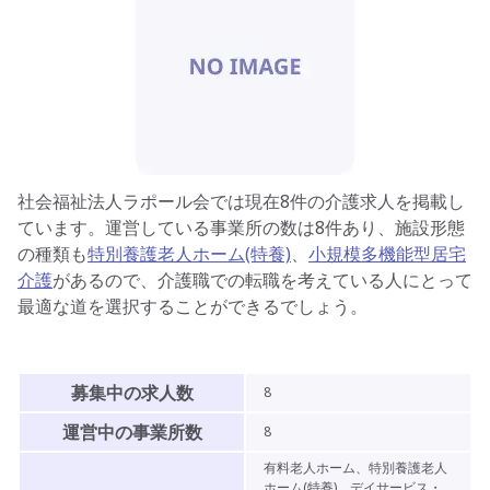
社会福祉法人ラポール会
では現在
8
件の介護求人を掲載し
ています。運営している事業所の数は
8
件あり、
施設形態
の種類も
特別養護老人ホーム(特養)
、
小規模多機能型居宅
介護
があるので、
介護職での転職を考えている人にとって
最適な道を選択することができるでしょう。
募集中の求人数
8
運営中の事業所数
8
有料老人ホーム、特別養護老人
ホーム(特養)、デイサービス・