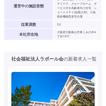
デイケア、グループホーム、サ
運営中の施設形態
ービス付き高齢者向け住宅、シ
ョートステイ(短期入所)、小規
模多機能型居宅介護
従業員数
0
人
大阪府大阪狭山市東くみの木4
本社所在地
丁目1977
社会福祉法人ラポール会
の新着求人一覧