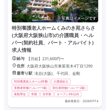
特別養護老人ホームくみのき苑さらさ
(大阪府大阪狭山市)の介護職員・ヘル
パー(契約社員、パート・アルバイト)
求人情報
給与
【月給】231,600円〜
住所
大阪府大阪狭山市東茱萸木4丁目1290
最寄り駅
滝谷(大阪)、千代田、金剛
特別養護老人ホーム(特養)
介護福祉士
実務者研修(ヘルパー1級)
初任者研修(ヘルパー2級)
夜勤専従
常勤
非常勤
オープン3年以内
最終更新日：2026/07/14