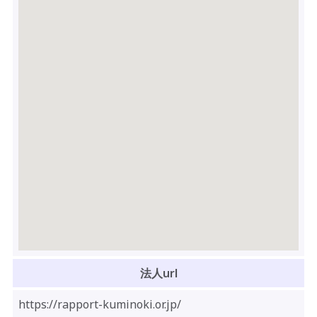
法人url
https://rapport-kuminoki.or.jp/