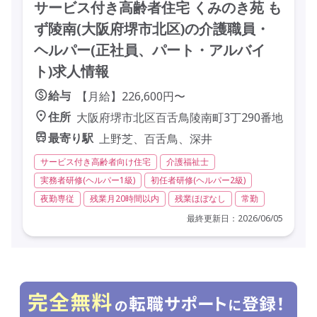
サービス付き高齢者住宅 くみのき苑 も
ず陵南(大阪府堺市北区)の介護職員・
ヘルパー(正社員、パート・アルバイ
ト)求人情報
給与
【月給】226,600円〜
住所
大阪府堺市北区百舌鳥陵南町3丁290番地
最寄り駅
上野芝、百舌鳥、深井
サービス付き高齢者向け住宅
介護福祉士
実務者研修(ヘルパー1級)
初任者研修(ヘルパー2級)
夜勤専従
残業月20時間以内
残業ほぼなし
常勤
最終更新日：2026/06/05