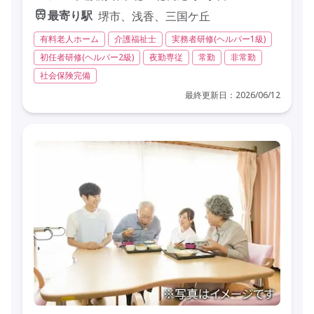
最寄り駅
堺市、浅香、三国ケ丘
有料老人ホーム
介護福祉士
実務者研修(ヘルパー1級)
初任者研修(ヘルパー2級)
夜勤専従
常勤
非常勤
社会保険完備
最終更新日：2026/06/12