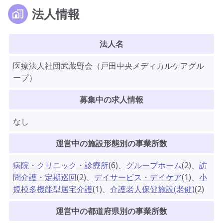
法人情報
法人名
医療法人社団武蔵野会（戸田中央メディカルケアグル
ープ）
募集中の求人情報
なし
運営中の施設形態別の事業所数
病院・クリニック・診療所
(
6
)
、
グループホーム
(
2
)
、
訪
問介護・定期巡回
(
2
)
、
デイサービス・デイケア
(
1
)
、
小
規模多機能型居宅介護
(
1
)
、
介護老人保健施設(老健)
(
2
)
運営中の都道府県別の事業所数