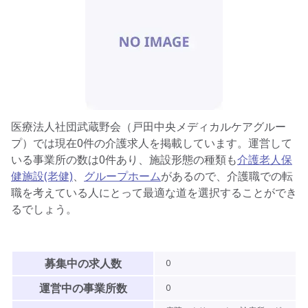
医療法人社団武蔵野会（戸田中央メディカルケアグルー
プ）
では現在
0
件の介護求人を掲載しています。運営して
いる事業所の数は
0
件あり、
施設形態の種類も
介護老人保
健施設(老健)
、
グループホーム
があるので、
介護職での転
職を考えている人にとって最適な道を選択することができ
るでしょう。
募集中の求人数
0
運営中の事業所数
0