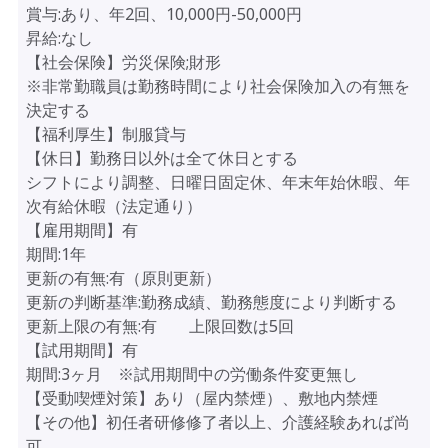
賞与:あり、年2回、10,000円-50,000円
昇給:なし
【社会保険】労災保険;財形
※非常勤職員は勤務時間により社会保険加入の有無を
決定する
【福利厚生】制服貸与
【休日】勤務日以外は全て休日とする
シフトにより調整、日曜日固定休、年末年始休暇、年
次有給休暇（法定通り）
【雇用期間】有
期間:1年
更新の有無:有（原則更新）
更新の判断基準:勤務成績、勤務態度により判断する
更新上限の有無:有 上限回数は5回
【試用期間】有
期間:3ヶ月 ※試用期間中の労働条件変更無し
【受動喫煙対策】あり（屋内禁煙）、敷地内禁煙
【その他】初任者研修修了者以上、介護経験あれば尚
可