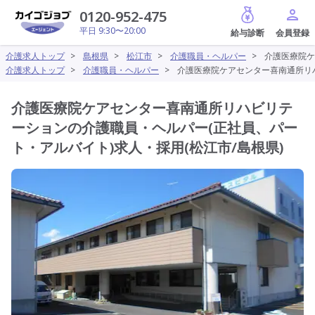
給与診断
0120-952-475
平日 9:30〜20:00
介護求人トップ
>
島根県
>
松江市
>
介護職員・ヘルパー
>
介護医療院ケ
介護求人トップ
>
介護職員・ヘルパー
>
介護医療院ケアセンター喜南通所リハ
介護医療院ケアセンター喜南通所リハビリテ
ーションの介護職員・ヘルパー(正社員、パー
ト・アルバイト)求人・採用(松江市/島根県)