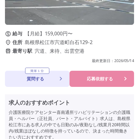
給与
【月給】159,000円〜
住所
島根県松江市宍道町白石129-2
最寄り駅
宍道、来待、出雲空港
最終更新日：
2026/05/14
簡単１分
質問する
応募依頼する
求人のおすすめポイント
介護医療院ケアセンター喜南通所リハビリテーションの介護職
員・ヘルパー（正社員、パート・アルバイト）求人は、島根県
松江市にある求人の中でも日勤のみ/夜勤なし/残業月20時間以
内/残業ほぼなしの特徴を持っているので、決まった時間働き
たい方におすすめです。