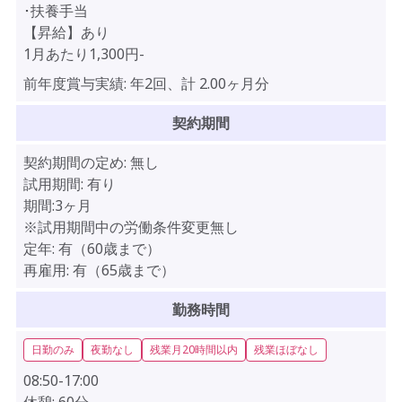
･扶養手当
【昇給】あり
1月あたり1,300円-
前年度賞与実績:
年2回、計 2.00ヶ月分
契約期間
契約期間の定め:
無し
試用期間:
有り
期間:3ヶ月
※試用期間中の労働条件変更無し
定年:
有（60歳まで）
再雇用:
有（65歳まで）
勤務時間
日勤のみ
夜勤なし
残業月20時間以内
残業ほぼなし
08:50-17:00