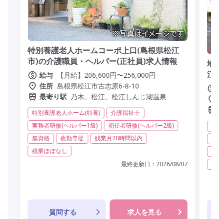
特別養護老人ホームコーポ上口(島根県松江
市)の介護職員・ヘルパー(正社員)求人情報
地
江
【月給】206,600円〜256,000円
給与
島根県松江市古志原6-8-10
住所
乃木、松江、松江しんじ湖温泉
最寄り駅
特別養護老人ホーム(特養)
介護福祉士
実務者研修(ヘルパー1級)
初任者研修(ヘルパー2級)
特
無資格
夜勤専従
残業月20時間以内
実
残業ほぼなし
夜
最終更新日：
2026/08/07
常
質問する
求人を見る