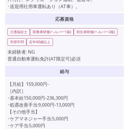
･送迎用社用車運転あり（AT車）。
応募資格
介護福祉士
実務者研修(ヘルパー1級)
初任者研修(ヘルパー2級)
学歴不問
定年60歳以上
未経験者:
NG
普通自動車運転免許(AT限定可)必須
給与
【月給】159,000円-
［内訳］
･基本給150,000円-236,300円
･処遇改善手当:9,000円‐13,000円
【その他手当】
･ケアマネジャー手当:5,000円
･ケア手当:5,000円