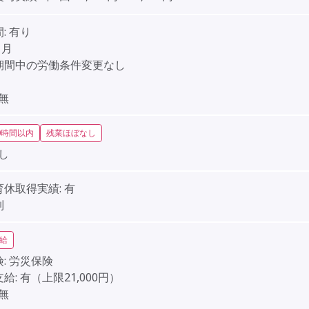
:
有り
ヶ月
期間中の労働条件変更なし
無
0時間以内
残業ほぼなし
し
育休取得実績:
有
制
給
:
労災保険
給:
有（上限21,000円）
無