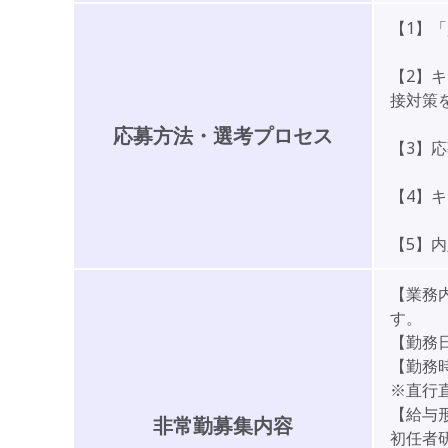
【1】
【2】
接対策
応募方法・選考プロセス
【3】
【4】
【5】
【業務
す。
【勤務
【勤務時
※直行
【給与
非常勤募集内容
初任者研修