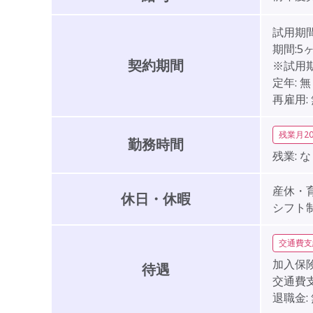
試用期間
期間:5
契約期間
※試用
定年:
無
再雇用:
残業月2
勤務時間
残業:
な
産休・
休日・休暇
シフト
交通費支
加入保険
待遇
交通費支
退職金: