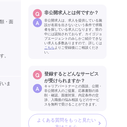
非公開求人とは何ですか？
非公開求人は、求人を提供している施
類・面
設が名前を出さないという条件で求職
者を探している求人になります。世の
中には認知されておらず、カイゴジョ
ブエージェントのみしかご紹介できな
い求人も多数ありますので、詳しくは
こちら
よりご登録後にご相談くださ
い。
す。
登録するとどんなサービス
が受けられますか？
行いま
キャリアパートナーとの面談、公開・
非公開求人のご提案、応募書類の添
削・確認、面接対策、内定条件の交
渉、入職後の悩み相談 などのサービ
スを無料で受けることができます。
よくある質問をもっと見たい
方はこちら