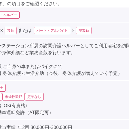
容」の項目をご確認ください。
・ヘルパー
または
✕
✕
常勤
パート・アルバイト
非常勤
ーステーション所属の訪問介護ヘルパーとしてご利用者宅を訪
や身体介護など業務全般を行います。
段:ご自身の車またはバイクにて
容:身体介護＜生活介助（今後、身体介護が増えていく予定）
士
未経験歓迎
定年なし
:
OK(有資格)
動車運転免許（AT限定可）
賞与実績:
年2回 30,000円-300,000円