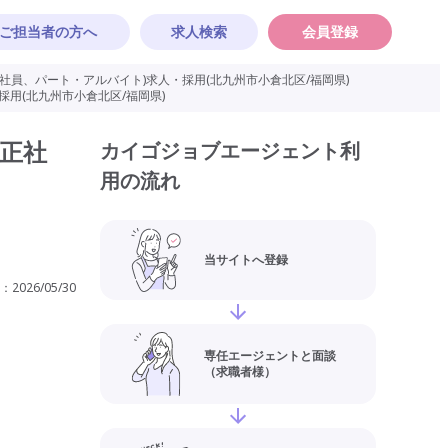
ご担当者の方へ
求人検索
会員登録
員、パート・アルバイト)求人・採用(北九州市小倉北区/福岡県)
用(北九州市小倉北区/福岡県)
正社
カイゴジョブエージェント利
用の流れ
当サイトへ登録
：
2026/05/30
専任エージェントと面談
（求職者様）