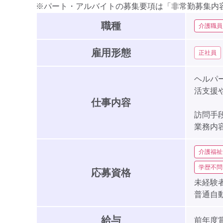
※パート・アルバイトの募集要項は「非常勤募集内
職種
介護職員
雇用形態
正社員
ヘルパ
活支援
仕事内容
訪問手
業務内
介護福祉
学歴不問
応募資格
未経験者
普通自
給与
前年度