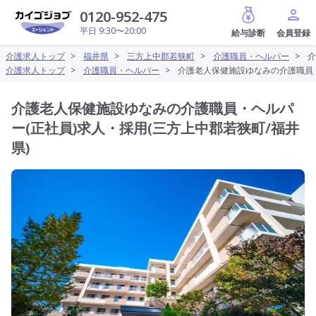
給与診断
0120-952-475
平日 9:30〜20:00
介護求人トップ
>
福井県
>
三方上中郡若狭町
>
介護職員・ヘルパー
>
介
介護求人トップ
>
介護職員・ヘルパー
>
介護老人保健施設ゆなみの介護職員・
介護老人保健施設ゆなみの介護職員・ヘルパ
ー(正社員)求人・採用(三方上中郡若狭町/福井
県)