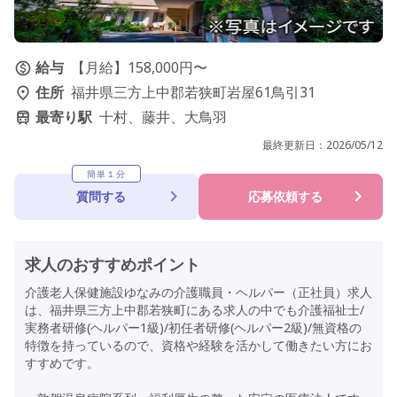
給与
【月給】158,000円〜
住所
福井県三方上中郡若狭町岩屋61鳥引31
最寄り駅
十村、藤井、大鳥羽
最終更新日：
2026/05/12
簡単１分
質問する
応募依頼する
求人のおすすめポイント
介護老人保健施設ゆなみの介護職員・ヘルパー（正社員）求人
は、福井県三方上中郡若狭町にある求人の中でも介護福祉士/
実務者研修(ヘルパー1級)/初任者研修(ヘルパー2級)/無資格の
特徴を持っているので、資格や経験を活かして働きたい方にお
すすめです。