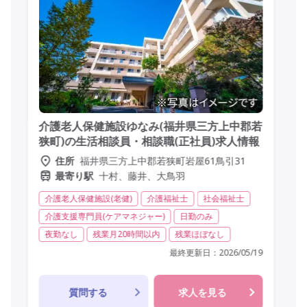
介護老人保健施設ゆなみ(福井県三方上中郡若
狭町)の生活相談員・相談職(正社員)求人情報
福井県三方上中郡若狭町岩屋61鳥引31
住所
十村、藤井、大鳥羽
最寄り駅
介護老人保健施設(老健)
介護福祉士
社会福祉士
介護支援専門員(ケアマネジャー)
日勤のみ
夜勤なし
残業月20時間以内
残業ほぼなし
最終更新日：
2026/05/19
質問する
求人を見る