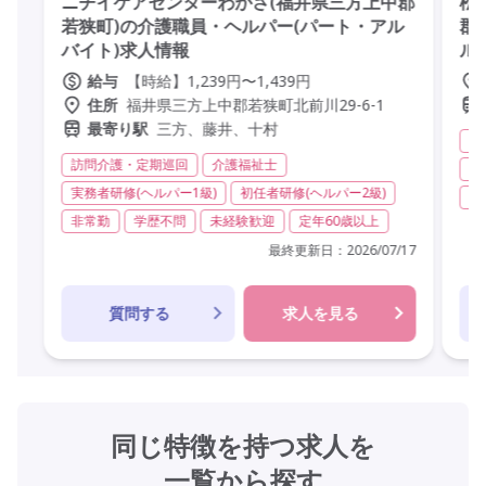
ニチイケアセンターわかさ(福井県三方上中郡
松
若狭町)の介護職員・ヘルパー(パート・アル
郡
バイト)求人情報
ル
【時給】1,239円〜1,439円
給与
福井県三方上中郡若狭町北前川29-6-1
住所
三方、藤井、十村
最寄り駅
デ
訪問介護・定期巡回
介護福祉士
実
実務者研修(ヘルパー1級)
初任者研修(ヘルパー2級)
非
非常勤
学歴不問
未経験歓迎
定年60歳以上
最終更新日：
2026/07/17
質問する
求人を見る
同じ特徴を持つ求人を
一覧から探す