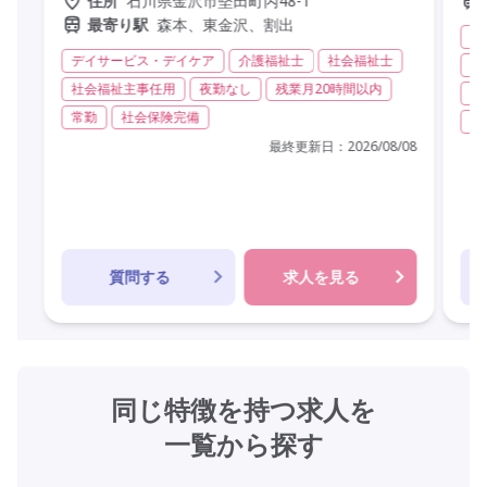
石川県金沢市堅田町丙48-1
住所
森本、東金沢、割出
最寄り駅
グ
デイサービス・デイケア
介護福祉士
社会福祉士
実
社会福祉主事任用
夜勤なし
残業月20時間以内
無
常勤
社会保険完備
残
最終更新日：
2026/08/08
質問する
求人を見る
同じ特徴を持つ求人を
一覧から探す