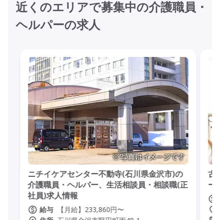
近くのエリアで募集中の介護職員・
ヘルパーの求人
ニチイケアセンター不動寺(石川県金沢市)の
古
介護職員・ヘルパー、生活相談員・相談職(正
ー
社員)求人情報
【月給】233,860円〜
給与