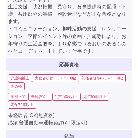
生活支援、状況把握・見守り、食事提供時の配膳・下
膳、共用部分の清掃・施設管理などが主な業務となり
ます。
・コミュニケーション、趣味活動の支援、レクリエー
ション、季節のイベント等の企画・実施等により、お
年寄りの生活全般を、より多彩でうるおいのあるもの
へとコーディネートしていく仕事です。
応募資格
介護福祉士
実務者研修(ヘルパー1級)
初任者研修(ヘルパー2級)
無資格
学歴不問
未経験歓迎
定年60歳以上
定年65歳以上
定年70歳以上
未経験者:
OK(無資格)
必須:普通自動車運転免許(AT限定可)
給与