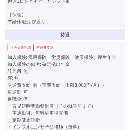
週休2日を基本としたシフト制
【休暇】
有給休暇:法定通り
待遇
社会保険完備
交通費支給
加入保険:
雇用保険、労災保険、健康保険、厚生年金
加入保険の備考:
確定拠出年金
託児所:
無
寮:
無
交通費支給:
有（実費支給（上限8,000円/月））
車通勤:
可
退職金:
有
・育児短時間勤務制度（子の就学前まで）
・車通勤可、無料駐車場完備
・定期健康診断
・インフルエンザ予防接種（無料）