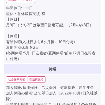
年間休日:
111日
産休・育休取得実績:
有
【休日】
月9日（うち2日は希望日指定可能）（2月のみ8日）
【休暇】
有給休暇(入社日より6ヶ月後に10日付与)
夏期冬期休暇:各2日
(冬期休暇 :5月1日在籍者/夏期休暇 :前年12月日在籍者
に付与）
待遇
社会保険完備
交通費支給
加入保険:
雇用保険、労災保険、健康保険、厚生年金
加入保険の備考:
全て即日加入（2022年10月1日入社以
降）
※非常勤職員は勤務時間により社会保険加入の有無を