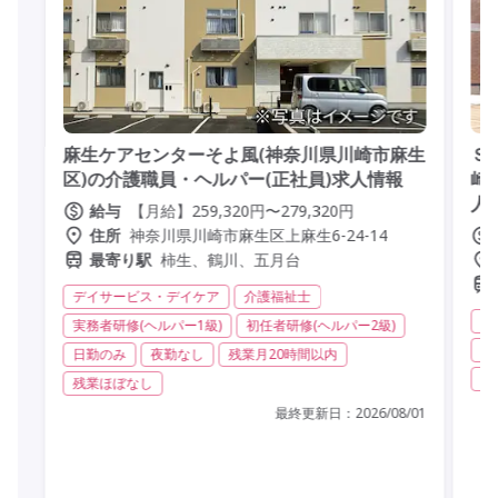
麻生ケアセンターそよ風(神奈川県川崎市麻生
Ｓ
区)の介護職員・ヘルパー(正社員)求人情報
崎
人
【月給】259,320円〜279,320円
給与
神奈川県川崎市麻生区上麻生6-24-14
住所
柿生、鶴川、五月台
最寄り駅
デイサービス・デイケア
介護福祉士
有
実務者研修(ヘルパー1級)
初任者研修(ヘルパー2級)
実
日勤のみ
夜勤なし
残業月20時間以内
無
残業ほぼなし
最終更新日：
2026/08/01