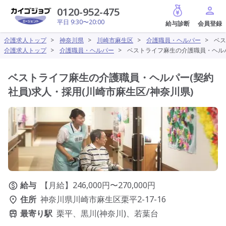
給与診断
0120-952-475
平日 9:30〜20:00
介護求人トップ
>
神奈川県
>
川崎市麻生区
>
介護職員・ヘルパー
>
ベス
介護求人トップ
>
介護職員・ヘルパー
>
ベストライフ麻生の介護職員・ヘルパ
ベストライフ麻生の介護職員・ヘルパー(契約
社員)求人・採用(川崎市麻生区/神奈川県)
給与
【月給】246,000円〜270,000円
住所
神奈川県川崎市麻生区栗平2-17-16
最寄り駅
栗平、黒川(神奈川)、若葉台