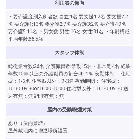
利用者の傾向
・要介護度別入所者数 自立:1名 要支援1:2名 要支援2:2
名 要介護1:13名 要介護2:7名 要介護3:2名 要介護4:9名
要介護5:11名 ・男女数 男性:16名 女性:31名 ・年齢構成
平均年齢:88.5歳
スタッフ体制
総従業者数:26名 介護職員数:常勤15名・非常勤4名 経験
年数10年以上の介護職員の割合:42.1％ 夜勤体制： 住宅
型：1-2名 住宅型以外：2-3名 夜勤時間： 住宅型：
16:30-09:30or16:00-10:00 住宅型以外：16:30-09:30 送
迎有無：無 調理有無：無
屋内の受動喫煙対策
あり（屋内禁煙）
屋外敷地内に喫煙場所設置