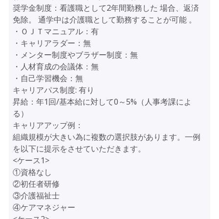
奨学金制度：看護職として2年間勤務した 場合、返済
免除。 通学中は介護職として勤務することが可能 。
・ＯＪＴマニュアル：有
・キャリアラダー：無
・メンター制度やブラザー制度：無
・人材育成の会議体：無
・自己学習機会：無
キャリアパス制度:
有り
昇給：年1回/基本給に対して0～5%（人事考課によ
る）
キャリアアップ例：
組織規模が大きい為に複数の選択肢があります。一例
を以下に提示をさせていただきます。
<ケース1>
①資格なし
②初任者研修
③介護福祉士
④ケアマネジャー