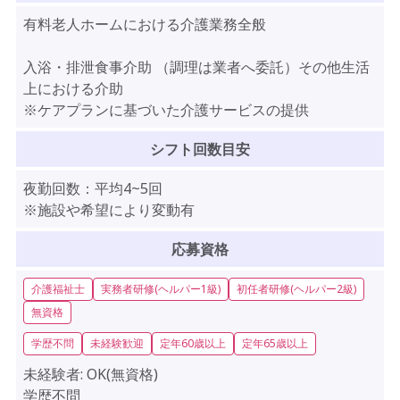
有料老人ホームにおける介護業務全般
入浴・排泄食事介助 （調理は業者へ委託）その他生活
上における介助
※ケアプランに基づいた介護サービスの提供
シフト回数目安
夜勤回数：平均4~5回
※施設や希望により変動有
応募資格
介護福祉士
実務者研修(ヘルパー1級)
初任者研修(ヘルパー2級)
無資格
学歴不問
未経験歓迎
定年60歳以上
定年65歳以上
未経験者:
OK(無資格)
学歴不問