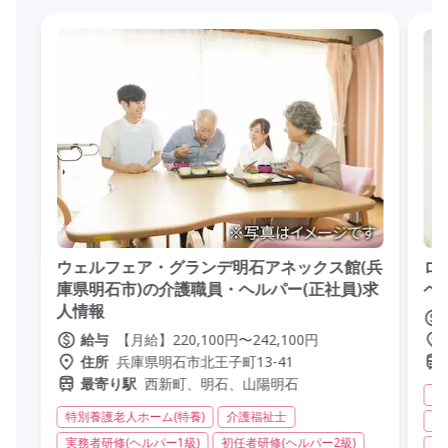
ウェルフェア・グランデ明石アネックス館(兵
ロ
庫県明石市)の介護職員・ヘルパー(正社員)求
ヘ
人情報
【月給】220,100円〜242,100円
給与
兵庫県明石市北王子町13-41
住所
西新町、明石、山陽明石
最寄り駅
訪
特別養護老人ホーム(特養)
介護福祉士
実
実務者研修(ヘルパー1級)
初任者研修(ヘルパー2級)
日