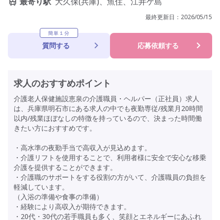
最寄り駅
大久保(兵庫)、魚住、江井ケ島
最終更新日：
2026/05/15
簡単１分
質問する
応募依頼する
求人のおすすめポイント
介護老人保健施設恵泉の介護職員・ヘルパー（正社員）求人
は、兵庫県明石市にある求人の中でも夜勤専従/残業月20時間
以内/残業ほぼなしの特徴を持っているので、決まった時間働
きたい方におすすめです。
・高水準の夜勤手当で高収入が見込めます。
・介護リフトを使用することで、利用者様に安全で安心な移乗
介護を提供することができます。
・介護職のサポートをする役割の方がいて、介護職員の負担を
軽減しています。
（入浴の準備や食事の準備）
・経験により高収入が期待できます。
・20代・30代の若手職員も多く、笑顔とエネルギーにあふれ