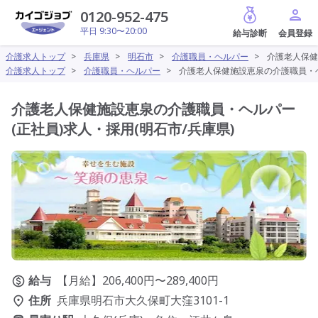
給与診断
0120-952-475
平日 9:30〜20:00
介護求人トップ
>
兵庫県
>
明石市
>
介護職員・ヘルパー
>
介護老人保健
介護求人トップ
>
介護職員・ヘルパー
>
介護老人保健施設恵泉の介護職員・ヘ
介護老人保健施設恵泉の介護職員・ヘルパー
(正社員)求人・採用(明石市/兵庫県)
給与
【月給】206,400円〜289,400円
住所
兵庫県明石市大久保町大窪3101-1