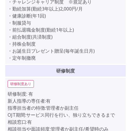
・チャレンジキャリア制度 ※規定あり
・勤続加算(勤続3年以上)2,000円/月
・健康診断(年1回)
・制服貸与
・前払退職金制度(勤続1年以上)
・組合制度(共済制度)
・持株会制度
・お誕生日プレゼント贈呈(毎年誕生日月)
・定年制撤廃
研修制度
研修制度あり
研修制度:
有
新人指導の専任者:有
指導担当者の特徴:管理者か副主任
OJT期間:サービス同行を行い、独り立ちできるまで
相談窓口:有
相談担当や面談頻度:管理者か副主任/希望時のみ