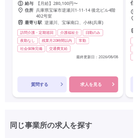
任
【月給】280,100円〜
給与
兵庫県宝塚市逆瀬川1-11-14 後北ビル4階
住所
402号室
逆瀬川、宝塚南口、小林(兵庫)
最寄り駅
訪問介護・定期巡回
介護福祉士
日勤のみ
夜勤なし
残業月20時間以内
常勤
訪
社会保険完備
交通費支給
夜
最終更新日：
2026/08/08
社
質問する
求人を見る
同じ事業所の求人を探す