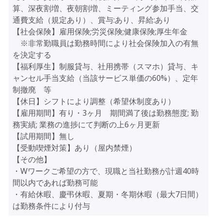
算、深夜割増、夜朝割増、ミーティング参加手当、交
通費支給（規定あり）、賞与:あり、昇給:あり
【社会保険】雇用保険;労災保険;健康保険;厚生年金
※非常勤職員は勤務時間により社会保険加入の有無
を決定する
【福利厚生】制服貸与、社用携帯（スマホ）貸与、キ
ャンセル手当支給（当該サービス単価の60%）、定年
制撤廃 等
【休日】シフトにより調整（希望休制度あり）
【雇用期間】有り・3ヶ月 期間満了後は勤務態度; 勤
務実績; 業務の進捗にて判断の上6ヶ月更新
【試用期間】無し
【受動喫煙対策】あり（屋内禁煙）
【その他】
・Wワークご希望の方で、現職と当社勤務が計週40時
間以内であれば勤務可能
・有給休暇、慶弔休暇、夏期・冬期休暇（最大7日間）
は勤務条件により付与