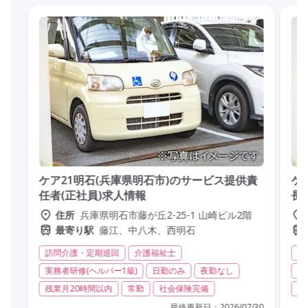
ケア21明石(兵庫県明石市)のサービス提供責
ケ
任者(正社員)求人情報
長
兵庫県明石市藤が丘2-25-1 山崎ビル2階
住所
藤江、中八木、西明石
最寄り駅
訪問介護・定期巡回
介護福祉士
訪
実務者研修(ヘルパー1級)
日勤のみ
夜勤なし
夜
残業月20時間以内
常勤
社会保険完備
年
最終更新日：
2026/07/30