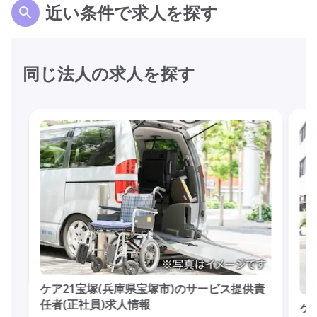
近い条件で求人を探す
同じ法人の求人を探す
ケア21宝塚(兵庫県宝塚市)のサービス提供責
任者(正社員)求人情報
ケ