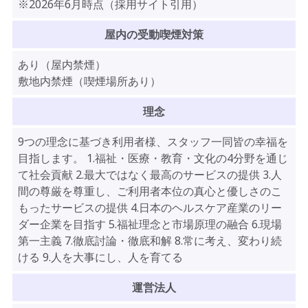
※2026年6月時点（採用サイト引用）
屋内の受動喫煙対策
あり（屋内禁煙）
敷地内禁煙（喫煙場所あり）
理念
9つの理念に基づき利用者様、スタッフ一同皆の幸福を
目指します。 1.福祉・医療・教育・文化の4分野を通じ
て社会貢献 2.最大ではなく最高のサービスの提供 3.人
間の尊厳を尊重し、ご利用者本位の真心と優しさのこ
もったサービスの提供 4.日本のヘルスケア産業のリー
ダー企業を目指す 5.福祉理念と市場原理の融合 6.現場
第一主義 7.徹底討論・徹底和解 8.常に考え、変わり続
ける 9.人を大事にし、人を育てる
運営法人