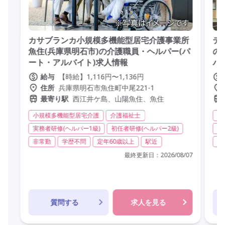
カサブランカ小規模多機能型居宅介護事業所
デ
魚住(兵庫県明石市)の介護職員・ヘルパー(パ
の
ート・アルバイト)求人情報
バ
【時給】1,116円〜1,136円
給与
兵庫県明石市魚住町中尾221-1
住所
西江井ケ島、山陽魚住、魚住
最寄り駅
小規模多機能型居宅介護
介護福祉士
デ
実務者研修(ヘルパー1級)
初任者研修(ヘルパー2級)
実
非常勤
学歴不問
定年60歳以上
駅近
日
最終更新日：
2026/08/07
質問する
求人を見る