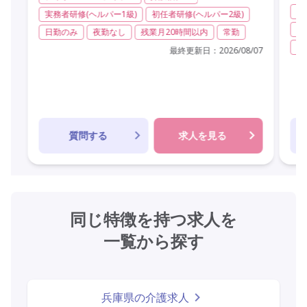
サ
実務者研修(ヘルパー1級)
初任者研修(ヘルパー2級)
夜
日勤のみ
夜勤なし
残業月20時間以内
常勤
交
最終更新日：
2026/08/07
質問する
求人を見る
同じ特徴を持つ求人を
一覧から探す
兵庫県の介護求人