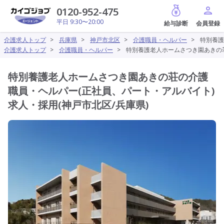
給与診断
0120-952-475
平日 9:30〜20:00
介護求人トップ
>
兵庫県
>
神戸市北区
>
介護職員・ヘルパー
>
特別養護
介護求人トップ
>
介護職員・ヘルパー
>
特別養護老人ホームさつき園あきの荘
特別養護老人ホームさつき園あきの荘の介護
職員・ヘルパー(正社員、パート・アルバイト)
求人・採用(神戸市北区/兵庫県)