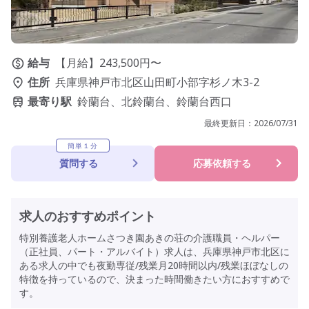
給与
【月給】243,500円〜
住所
兵庫県神戸市北区山田町小部字杉ノ木3-2
最寄り駅
鈴蘭台、北鈴蘭台、鈴蘭台西口
最終更新日：
2026/07/31
簡単１分
質問する
応募依頼する
求人のおすすめポイント
特別養護老人ホームさつき園あきの荘の介護職員・ヘルパー
（正社員、パート・アルバイト）求人は、兵庫県神戸市北区に
ある求人の中でも夜勤専従/残業月20時間以内/残業ほぼなしの
特徴を持っているので、決まった時間働きたい方におすすめで
す。