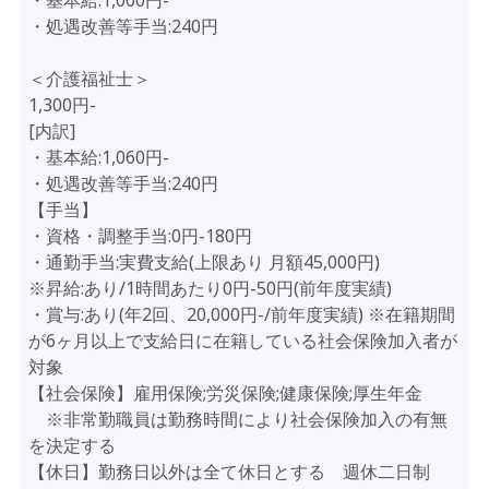
・基本給:1,000円-
・処遇改善等手当:240円
＜介護福祉士＞
1,300円-
[内訳]
・基本給:1,060円-
・処遇改善等手当:240円
【手当】
・資格・調整手当:0円-180円
・通勤手当:実費支給(上限あり 月額45,000円)
※昇給:あり/1時間あたり0円-50円(前年度実績)
・賞与:あり(年2回、20,000円-/前年度実績) ※在籍期間
が6ヶ月以上で支給日に在籍している社会保険加入者が
対象
【社会保険】雇用保険;労災保険;健康保険;厚生年金
※非常勤職員は勤務時間により社会保険加入の有無
を決定する
【休日】勤務日以外は全て休日とする 週休二日制