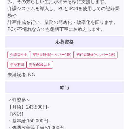
み、その方らしい生活が出来る様に支援します。
介護システムを導入し、PCとiPadを使用しての記録業
務や
計画作成を行い、業務の簡略化・効率化を図ります。
PCが不慣れな方でも懇切丁寧にお教えします。
応募資格
介護福祉士
実務者研修(ヘルパー1級)
初任者研修(ヘルパー2級)
学歴不問
定年60歳以上
未経験者:
NG
給与
＜無資格＞
【月給】243,500円-
［内訳］
・基本給:160,000円-
・処遇改善等手当:51,000円-