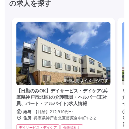
の求人を探す
【日勤のみOK】デイサービス・デイケア(兵
リ
庫県神戸市北区)の介護職員・ヘルパー(正社
介
員、パート・アルバイト)求人情報
イ
【月給】212,910円〜
給与
兵庫県神戸市北区藤原台中町1-2-2
住所
デイサービス・デイケア
介護福祉士