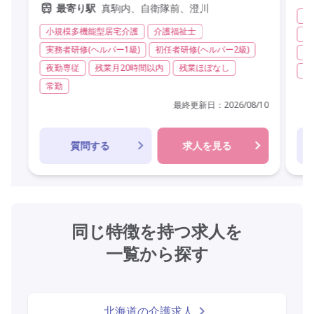
真駒内、自衛隊前、澄川
最寄り駅
サ
小規模多機能型居宅介護
介護福祉士
実
実務者研修(ヘルパー1級)
初任者研修(ヘルパー2級)
夜
夜勤専従
残業月20時間以内
残業ほぼなし
常
常勤
最終更新日：
2026/08/10
質問する
求人を見る
同じ特徴を持つ求人を
一覧から探す
北海道の介護求人