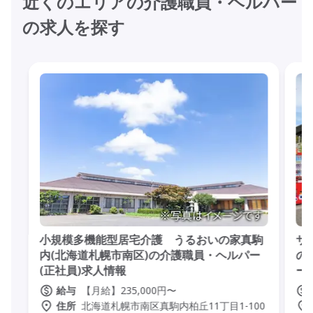
近くのエリアの介護職員・ヘルパー
の求人を探す
小規模多機能型居宅介護 うるおいの家真駒
サ
内(北海道札幌市南区)の介護職員・ヘルパー
の
(正社員)求人情報
ー
【月給】235,000円〜
給与
北海道札幌市南区真駒内柏丘11丁目1-100
住所