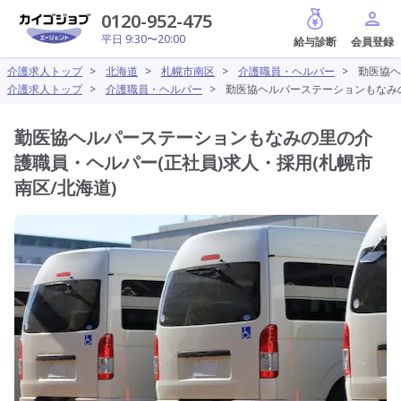
給与診断
0120-952-475
平日 9:30〜20:00
介護求人トップ
>
北海道
>
札幌市南区
>
介護職員・ヘルパー
>
勤医協ヘ
介護求人トップ
>
介護職員・ヘルパー
>
勤医協ヘルパーステーションもなみの
勤医協ヘルパーステーションもなみの里の介
護職員・ヘルパー(正社員)求人・採用(札幌市
南区/北海道)