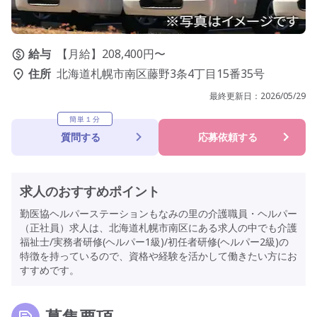
給与
【月給】208,400円〜
住所
北海道札幌市南区藤野3条4丁目15番35号
最終更新日：
2026/05/29
簡単１分
質問する
応募依頼する
求人のおすすめポイント
勤医協ヘルパーステーションもなみの里の介護職員・ヘルパー
（正社員）求人は、北海道札幌市南区にある求人の中でも介護
福祉士/実務者研修(ヘルパー1級)/初任者研修(ヘルパー2級)の
特徴を持っているので、資格や経験を活かして働きたい方にお
すすめです。
募集要項