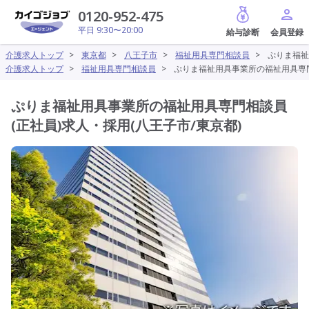
給与診断
0120-952-475
平日 9:30〜20:00
介護求人トップ
>
東京都
>
八王子市
>
福祉用具専門相談員
>
ぷりま福祉
介護求人トップ
>
福祉用具専門相談員
>
ぷりま福祉用具事業所の福祉用具専門
ぷりま福祉用具事業所の福祉用具専門相談員
(正社員)求人・採用(八王子市/東京都)