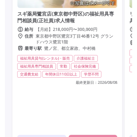
スギ薬局鷺宮店(東京都中野区)の福祉用具専
リ
門相談員(正社員)求人情報
具
【月給】218,000円〜300,000円
給与
東京都中野区鷺宮3丁目46番12号 グラン
住所
ドハウス鷺宮1階
鷺ノ宮、都立家政、中村橋
最寄り駅
福
福祉用具貸与(レンタル)・販売
介護福祉士
社
福祉用具専門相談員
常勤
社会保険完備
常
交通費支給
年間休日110日以上
学歴不問
最終更新日：
2026/08/08