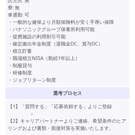
託児所:
無
寮:
無
車通勤:
可
・一般的な健保より月額保険料が安く手厚い保障
・パナソニックグループ保養所利用可能
・提携施設の利用割引可能
・確定拠出年金制度（退職金DC、賞与DC）
・積立貯蓄
・職場積立NISA（勤続1年以上）
・制服貸与
・研修制度
・ジョブリタ―ン制度
選考プロセス
【1】「質問する」「応募依頼する」よりご登録
↓
【2】キャリアパートナーよりご連絡、希望条件のヒア
リングおよび書類・面接対策を実施いたします。