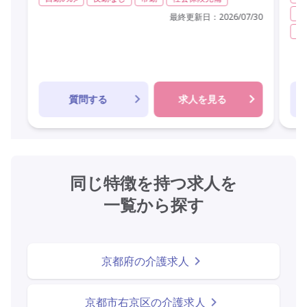
夜
最終更新日：
2026/07/30
常
質問する
求人を見る
同じ特徴を持つ求人を
一覧から探す
京都府の介護求人
京都市右京区の介護求人