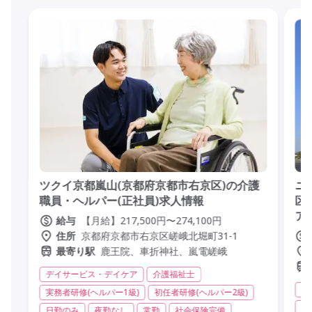
ツクイ京都嵐山(京都府京都市右京区)の介護
ニ
職員・ヘルパー(正社員)求人情報
区
ア
【月給】217,500円〜274,100円
給与
京都府京都市右京区嵯峨北堀町31-1
住所
鹿王院、車折神社、嵐電嵯峨
最寄り駅
デイサービス・デイケア
介護福祉士
有
実務者研修(ヘルパー1級)
初任者研修(ヘルパー2級)
実
日勤のみ
夜勤なし
常勤
社会保険完備