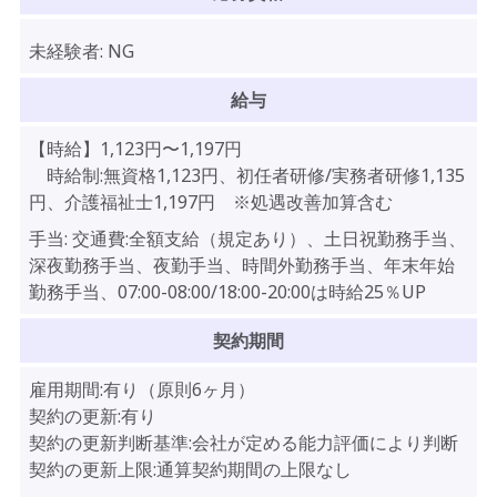
未経験者:
NG
給与
【時給】
1,123
円〜
1,197
円
時給制:無資格1,123円、初任者研修/実務者研修1,135
円、介護福祉士1,197円 ※処遇改善加算含む
手当:
交通費:全額支給（規定あり）、土日祝勤務手当、
深夜勤務手当、夜勤手当、時間外勤務手当、年末年始
勤務手当、07:00-08:00/18:00-20:00は時給25％UP
契約期間
雇用期間:有り（原則6ヶ月）
契約の更新:有り
契約の更新判断基準:会社が定める能力評価により判断
契約の更新上限:通算契約期間の上限なし