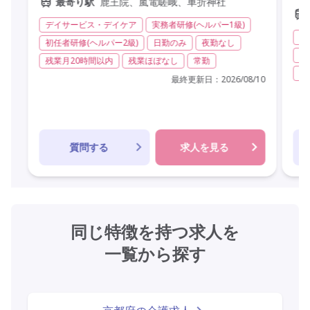
鹿王院、嵐電嵯峨、車折神社
最寄り駅
デイサービス・デイケア
実務者研修(ヘルパー1級)
訪
初任者研修(ヘルパー2級)
日勤のみ
夜勤なし
実
残業月20時間以内
残業ほぼなし
常勤
無
最終更新日：
2026/08/10
質問する
求人を見る
同じ特徴を持つ求人を
一覧から探す