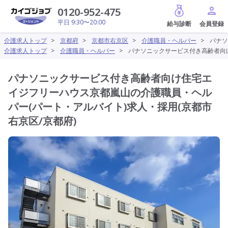
給与診断
0120-952-475
平日 9:30〜20:00
介護求人トップ
>
京都府
>
京都市右京区
>
介護職員・ヘルパー
>
パナソ
介護求人トップ
>
介護職員・ヘルパー
>
パナソニックサービス付き高齢者向け
パナソニックサービス付き高齢者向け住宅エ
イジフリーハウス京都嵐山の介護職員・ヘル
パー(パート・アルバイト)求人・採用(京都市
右京区/京都府)