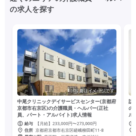
の求人を探す
中尾クリニックデイサービスセンター(京都府
訪
京都市右京区)の介護職員・ヘルパー(正社
の
員、パート・アルバイト)求人情報
ル
【月給】233,000円〜273,000円
給与
京都府京都市右京区嵯峨柳田町11-8
住所