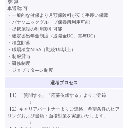
寮:
無
車通勤:
可
・一般的な健保より月額保険料が安く手厚い保障
・パナソニックグループ保養所利用可能
・提携施設の利用割引可能
・確定拠出年金制度（退職金DC、賞与DC）
・積立貯蓄
・職場積立NISA（勤続1年以上）
・制服貸与
・研修制度
・ジョブリタ―ン制度
選考プロセス
【1】「質問する」「応募依頼する」よりご登録
↓
【2】キャリアパートナーよりご連絡、希望条件のヒア
リングおよび書類・面接対策を実施いたします。
↓