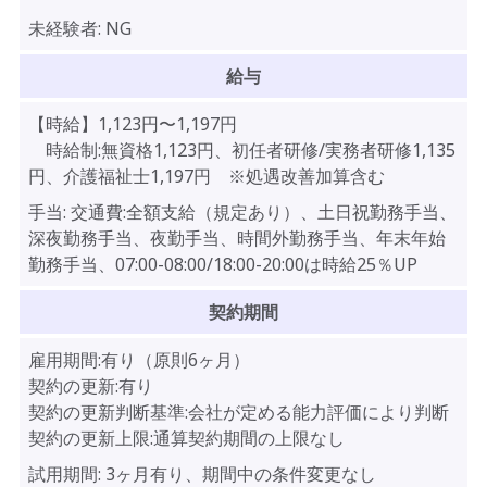
未経験者:
NG
給与
【時給】
1,123
円〜
1,197
円
時給制:無資格1,123円、初任者研修/実務者研修1,135
円、介護福祉士1,197円 ※処遇改善加算含む
手当:
交通費:全額支給（規定あり）、土日祝勤務手当、
深夜勤務手当、夜勤手当、時間外勤務手当、年末年始
勤務手当、07:00-08:00/18:00-20:00は時給25％UP
契約期間
雇用期間:有り（原則6ヶ月）
契約の更新:有り
契約の更新判断基準:会社が定める能力評価により判断
契約の更新上限:通算契約期間の上限なし
試用期間:
3ヶ月有り、期間中の条件変更なし