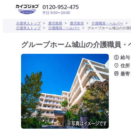
0120-952-475
平日 9:30〜20:00
介護求人トップ
>
鹿児島県
>
鹿児島市
>
介護職員・ヘルパー
>
介護求人トップ
>
介護職員・ヘルパー
>
グループホーム城山の介護職
グループホーム城山の介護職員・ヘ
給与
住所
最寄