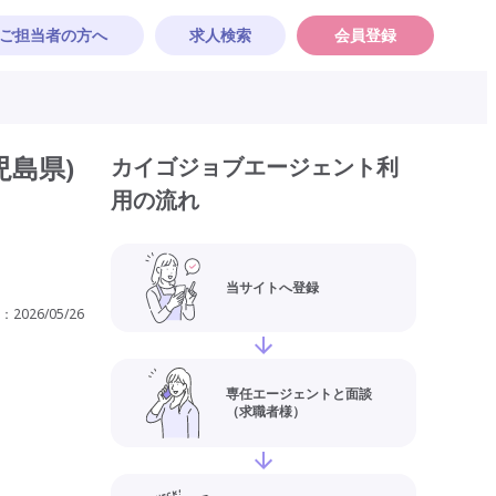
ご担当者の方へ
求人検索
会員登録
児島県)
カイゴジョブエージェント利
用の流れ
当サイトへ登録
：
2026/05/26
専任エージェントと面談
（求職者様）