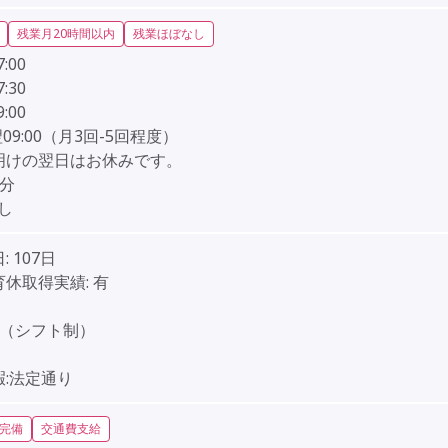
残業月20時間以内
残業ほぼなし
7:00
7:30
9:00
-翌09:00（月3回-5回程度）
明けの翌日はお休みです。
0分
し
:
107日
育休取得実績:
有
］
日（シフト制）
］
暇:法定通り
完備
交通費支給