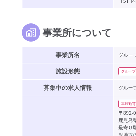
【5】
事業所について
事業所名
グルー
施設形態
グループ
募集中の求人情報
グルー
車通勤可
〒892-0
鹿児島県
最寄り駅
※地方