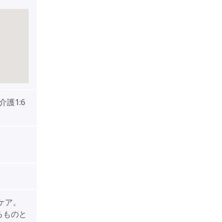
介護1:6
ケア。
るものと