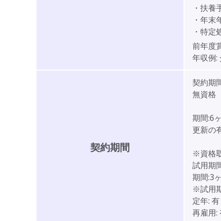
・扶養手
・年末年
・特定
前年度
年収例:
契約期
無資格
期間:6
更新の
契約期間
※資格
試用期間
期間:3
※試用
定年:
有
再雇用: