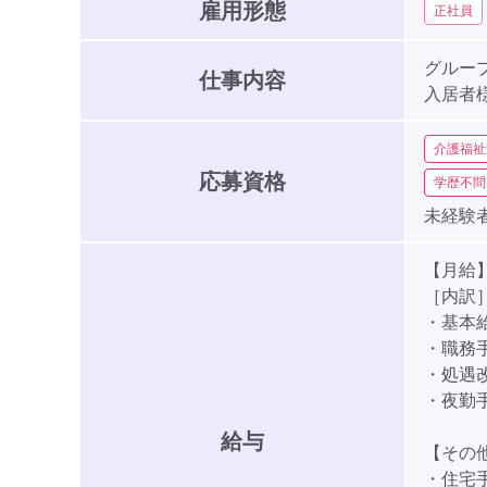
雇用形態
正社員
グルー
仕事内容
入居者
介護福祉
応募資格
学歴不問
未経験者
【月給】1
［内訳
・基本給:
・職務手当
・処遇改
・夜勤手当
給与
【その
・住宅手当