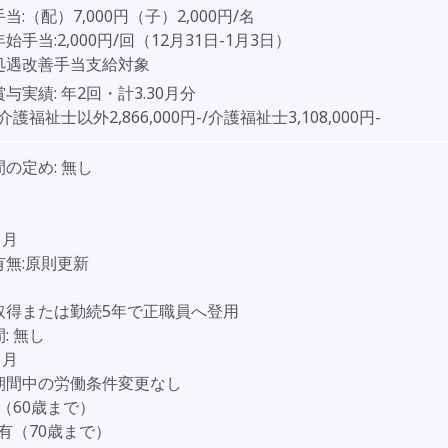
当:（配）7,000円（子）2,000円/名
始手当:2,000円/回（12月31日-1月3日）
処遇改善手当支給対象
賞与実績:
年2回・計3.30月分
介護福祉士以外2,866,000円-/介護福祉士3,108,000円-
間の定め:
無し
ヶ月
有無:原則更新
取得または勤続5年で正職員へ登用
:
無し
ヶ月
期間中の労働条件変更なし
（60歳まで）
有（70歳まで）