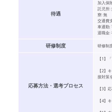
加入保険
託児所:
待遇
寮:
無
交通費支
車通勤:
退職金:
研修制度
研修制度
【1】
【2】
接対策
応募方法・選考プロセス
【3】
【4】