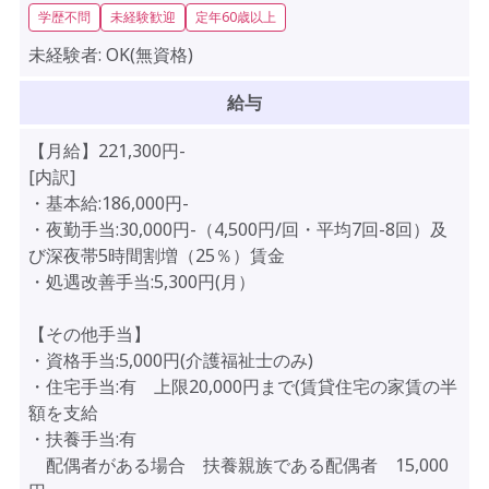
学歴不問
未経験歓迎
定年60歳以上
未経験者:
OK(無資格)
給与
【月給】221,300円-
[内訳]
・基本給:186,000円-
・夜勤手当:30,000円-（4,500円/回・平均7回-8回）及
び深夜帯5時間割増（25％）賃金
・処遇改善手当:5,300円(月）
【その他手当】
・資格手当:5,000円(介護福祉士のみ)
・住宅手当:有 上限20,000円まで(賃貸住宅の家賃の半
額を支給
・扶養手当:有
配偶者がある場合 扶養親族である配偶者 15,000