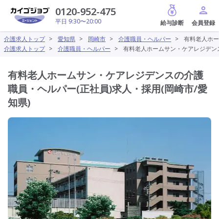
給与診断
0120-952-475
平日 9:30〜20:00
介護求人トップ
>
愛知県
>
岡崎市
>
介護職員・ヘルパー
>
有料老人ホー
介護求人トップ
>
介護職員・ヘルパー
>
有料老人ホームサン・ケアレジデンス
有料老人ホームサン・ケアレジデンスの介護
職員・ヘルパー(正社員)求人・採用(岡崎市/愛
知県)