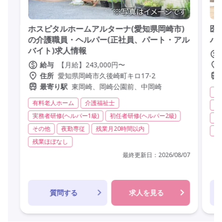
ホスピタルホームアルターナ(愛知県岡崎市)
医
の介護職員・ヘルパー(正社員、パート・アル
パ
バイト)求人情報
【月給】243,000円〜
給与
愛知県岡崎市久後崎町キロ17-2
住所
東岡崎、岡崎公園前、中岡崎
最寄り駅
有
有料老人ホーム
介護福祉士
実
実務者研修(ヘルパー1級)
初任者研修(ヘルパー2級)
夜
その他
夜勤専従
残業月20時間以内
オ
残業ほぼなし
最終更新日：
2026/08/07
質問する
求人を見る